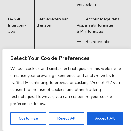
verzoeken
BAS-IP
Het verlenen van
一 Accountgegevens一
Intercom-
diensten
Apparaatinformatie一
app
SIP-informatie
一 Belinformatie
一 Informatie over
Select Your Cookie Preferences
verzoeken
一 Automatisch
We use cookies and similar technologies on this website to
verzamelde informatie
enhance your browsing experience and analyze website
traffic. By continuing to browse or clicking "Accept All" you
BAS-IP
Het verlenen van
一 Locatie-informatie一
consent to the use of cookies and other tracking
UKEY
diensten
Toegangs-ID一
technologies. However, you can customize your cookie
Apparaatinformatie
preferences below.
一 Automatisch
verzamelde informatie
Customize
Reject All
Accept All
一 Informatie verzameld