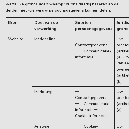
wettelijke grondslagen waarop wij ons daarbij baseren en de
derden met wie wij uw persoonsgegevens kunnen delen.
Bron
Doel van de
Soorten
Juridi
verwerking
persoonsgegevens
grond
Website
Mededeling
一
Uw
Contactgegevens
toest
一 Communicatie-
(artike
informatie
(a))Uit
van e
overe
(artike
(b))
Marketing
一
Uw
Contactgegevens
toest
一 Communicatie-
(artike
informatie一
(a))
Cookie-informatie
Analyse
一 Cookie-
Uw