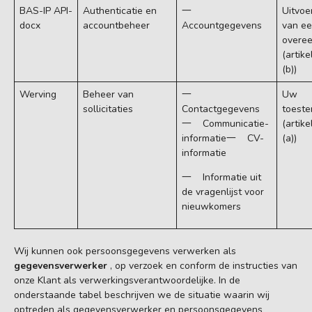
BAS-IP API-
Authenticatie en
一
Uitvoe
docx
accountbeheer
Accountgegevens
van e
overe
(artike
(b))
Werving
Beheer van
一
Uw
sollicitaties
Contactgegevens
toest
一 Communicatie-
(artike
informatie一 CV-
(a))
informatie
一 Informatie uit
de vragenlijst voor
nieuwkomers
Wij kunnen ook persoonsgegevens verwerken als
gegevensverwerker
, op verzoek en conform de instructies van
onze Klant als verwerkingsverantwoordelijke. In de
onderstaande tabel beschrijven we de situatie waarin wij
optreden als gegevensverwerker en persoonsgegevens