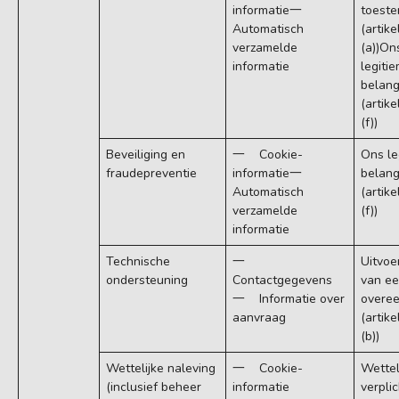
informatie一
toest
Automatisch
(artike
verzamelde
(a))On
informatie
legiti
belan
(artike
(f))
Beveiliging en
一 Cookie-
Ons le
fraudepreventie
informatie一
belan
Automatisch
(artike
verzamelde
(f))
informatie
Technische
一
Uitvoe
ondersteuning
Contactgegevens
van e
一 Informatie over
overe
aanvraag
(artike
(b))
Wettelijke naleving
一 Cookie-
Wettel
(inclusief beheer
informatie
verpli