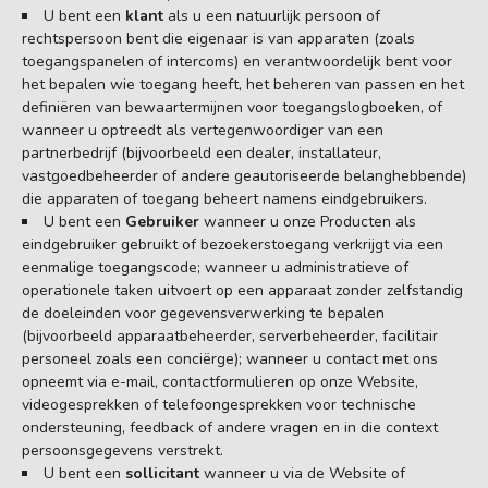
U bent een
klant
als u een natuurlijk persoon of
rechtspersoon bent die eigenaar is van apparaten (zoals
toegangspanelen of intercoms) en verantwoordelijk bent voor
het bepalen wie toegang heeft, het beheren van passen en het
definiëren van bewaartermijnen voor toegangslogboeken, of
wanneer u optreedt als vertegenwoordiger van een
partnerbedrijf (bijvoorbeeld een dealer, installateur,
vastgoedbeheerder of andere geautoriseerde belanghebbende)
die apparaten of toegang beheert namens eindgebruikers.
U bent een
Gebruiker
wanneer u onze Producten als
eindgebruiker gebruikt of bezoekerstoegang verkrijgt via een
eenmalige toegangscode; wanneer u administratieve of
operationele taken uitvoert op een apparaat zonder zelfstandig
de doeleinden voor gegevensverwerking te bepalen
(bijvoorbeeld apparaatbeheerder, serverbeheerder, facilitair
personeel zoals een conciërge); wanneer u contact met ons
opneemt via e-mail, contactformulieren op onze Website,
videogesprekken of telefoongesprekken voor technische
ondersteuning, feedback of andere vragen en in die context
persoonsgegevens verstrekt.
U bent een
sollicitant
wanneer u via de Website of