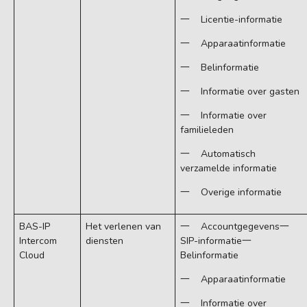
一 Licentie-informatie
一 Apparaatinformatie
一 Belinformatie
一 Informatie over gasten
一 Informatie over
familieleden
一 Automatisch
verzamelde informatie
一 Overige informatie
BAS-IP
Het verlenen van
一 Accountgegevens一
Intercom
diensten
SIP-informatie一
Cloud
Belinformatie
一 Apparaatinformatie
一 Informatie over