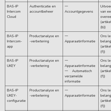
BAS-IP
Authenticatie en
一
Uitvoe
Intercom
accountbeheer
Accountgegevens
van e
Cloud
overe
(artike
(b))
BAS-IP
Productanalyse en
一
Ons le
Intercom-
-verbetering
Apparaatinformatie​
belan
app
(artike
(f))
BAS-IP
Productanalyse en
一
Ons le
UKEY
-verbetering
Apparaatinformatie​
belan
一 Automatisch
(artike
verzamelde
(f))
informatie
BAS-IP
Productanalyse en
一
Ons le
UKEY-
-verbetering
Apparaatinformatie​
belan
configuratie
(artike
(f))