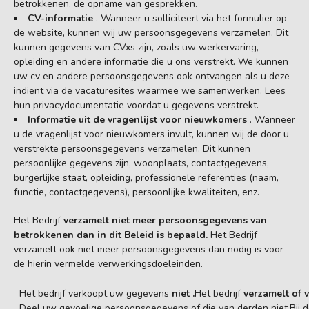
betrokkenen, de opname van gesprekken.
CV-informatie
. Wanneer u solliciteert via het formulier op
de website, kunnen wij uw persoonsgegevens verzamelen. Dit
kunnen gegevens van CVxs zijn, zoals uw werkervaring,
opleiding en andere informatie die u ons verstrekt. We kunnen
uw cv en andere persoonsgegevens ook ontvangen als u deze
indient via de vacaturesites waarmee we samenwerken. Lees
hun privacydocumentatie voordat u gegevens verstrekt.
Informatie
uit de vragenlijst voor nieuwkomers
. Wanneer
u de vragenlijst voor nieuwkomers invult, kunnen wij de door u
verstrekte persoonsgegevens verzamelen. Dit kunnen
persoonlijke gegevens zijn, woonplaats, contactgegevens,
burgerlijke staat, opleiding, professionele referenties (naam,
functie, contactgegevens), persoonlijke kwaliteiten, enz.
Het Bedrijf
verzamelt niet meer persoonsgegevens van
betrokkenen dan in dit Beleid is bepaald.
Het Bedrijf
verzamelt ook niet meer persoonsgegevens dan nodig is voor
de hierin vermelde verwerkingsdoeleinden.
Het bedrijf verkoopt uw gegevens
niet .
Het bedrijf
verzamelt of 
Deel uw gevoelige persoonsgegevens of die van derden niet.Bij