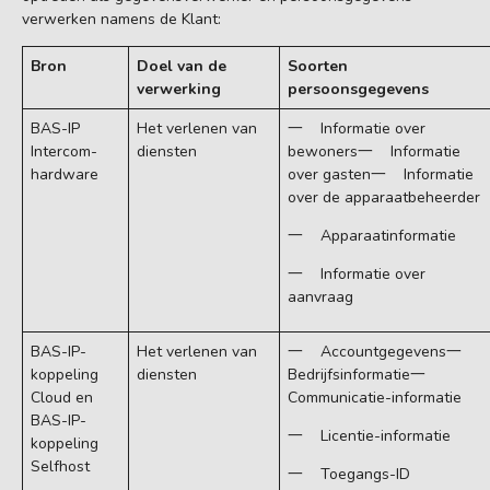
verwerken namens de Klant:
Bron
Doel van de
Soorten
verwerking
persoonsgegevens
BAS-IP
Het verlenen van
一 Informatie over
Intercom-
diensten
bewoners一 Informatie
hardware
over gasten一 Informatie
over de apparaatbeheerder
一 Apparaatinformatie
一 Informatie over
aanvraag
BAS-IP-
Het verlenen van
一 Accountgegevens一
koppeling
diensten
Bedrijfsinformatie一
Cloud en
Communicatie-informatie
BAS-IP-
一 Licentie-informatie
koppeling
Selfhost
一 Toegangs-ID