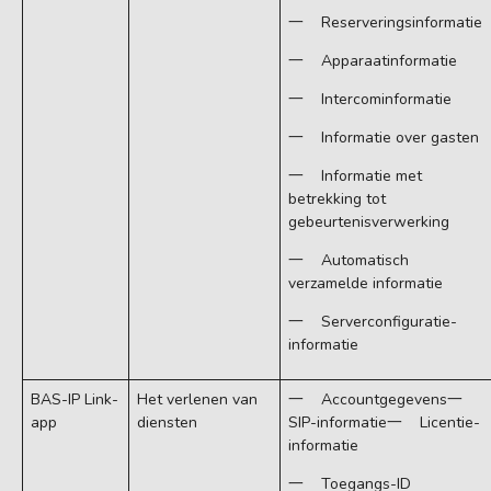
一 Reserveringsinformatie
一 Apparaatinformatie
一 Intercominformatie
一 Informatie over gasten
一 Informatie met
betrekking tot
gebeurtenisverwerking
一 Automatisch
verzamelde informatie
一 Serverconfiguratie-
informatie
BAS-IP Link-
Het verlenen van
一 Accountgegevens一
app
diensten
SIP-informatie一 Licentie-
informatie
一 Toegangs-ID