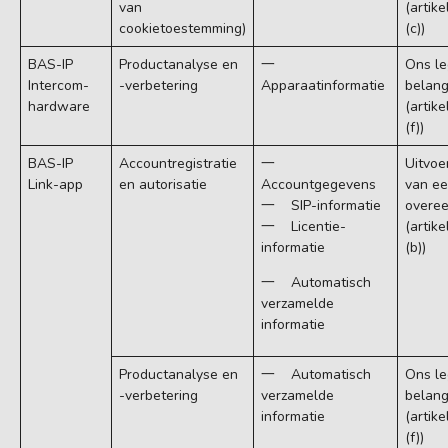
van
(artike
cookietoestemming)
(c))
BAS-IP
Productanalyse en
一
Ons le
Intercom-
-verbetering
Apparaatinformatie​
belan
hardware
(artike
(f))
BAS-IP
Accountregistratie
一
Uitvoe
Link-app
en autorisatie
Accountgegevens
van e
一 SIP-informatie
overe
一 Licentie-
(artike
informatie
(b))
一 Automatisch
verzamelde
informatie
Productanalyse en
一 Automatisch
Ons le
-verbetering
verzamelde
belan
informatie
(artike
(f))