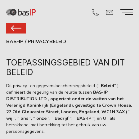
BAS-IP
/
PRIVACYBELEID
TOEPASSINGSGEBIED VAN DIT
BELEID
Dit privacy- en gegevensbeschermingsbeleid (”
Beleid”
)
definieert de regeling van de relatie tussen
BAS-IP
DISTRIBUTION LTD , opgericht onder de wetten van het
Verenigd Koninkrijk (Engeland), gevestigd te Crown House,
27 Old Gloucester Street, Londen, Engeland, WC1N 3AX (”
wij
“, ”
ons
“, ”
onze
“, ”
Bedrijf
“, ”
BAS-IP
“) en U
,
als
betrokkene, met betrekking tot het gebruik van uw
persoonsgegevens.