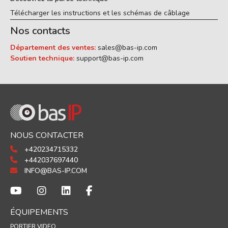
Télécharger les instructions et les schémas de câblage
Nos contacts
Département des ventes:
sales@bas-ip.com
Soutien technique:
support@bas-ip.com
NOUS CONTACTER
+420234715332
+442037697440
INFO@BAS-IP.COM
ÉQUIPEMENTS
PORTIER VIDEO