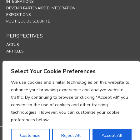
INTÉGRATIONS
DEVENIR PARTENAIRE D’INTÉGRATION
EXPOSITIONS
POLITIQUE DE SÉCURITÉ
PERSPECTIVES
ACTUS
ARTICLES
ASSISTANCE
Select Your Cookie Preferences
PORTAIL TECHNIQUE
We use cookies and similar technologies on this website to
POLITIQUES
enhance your browsing experience and analyze website
traffic. By continuing to browse or clicking "Accept All" you
POLITIQUE DE CONFIDENTIALITÉ
consent to the use of cookies and other tracking
POLITIQUE RELATIVE AUX COOKIES
POLITIQUE DE PROTECTION DES DONNÉES
technologies. However, you can customize your cookie
UP
preferences below.
Garantie : 3 ans de garantie
Customize
Reject All
Accept All