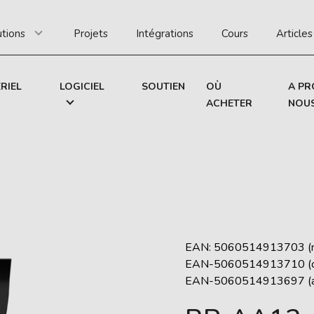
utions
Projets
Intégrations
Cours
Articles
RIEL
LOGICIEL
SOUTIEN
OÙ
A PR
ACHETER
NOU
EAN: 5060514913703 (n
EAN-5060514913710 (o
EAN-5060514913697 (a