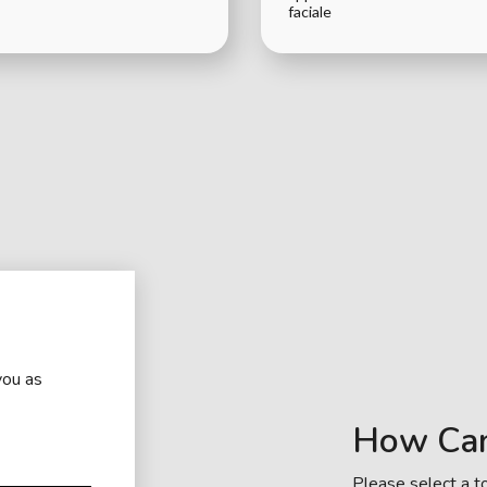
faciale
you as
How Ca
Please select a to