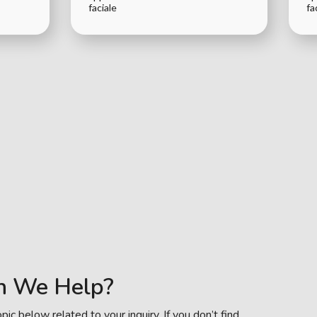
faciale
fa
n We Help?
pic below related to your inquiry. If you don’t find