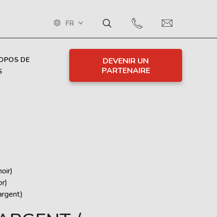
FR
OPOS DE
DEVENIR UN
PARTENAIRE
S
oir)
r)
rgent)