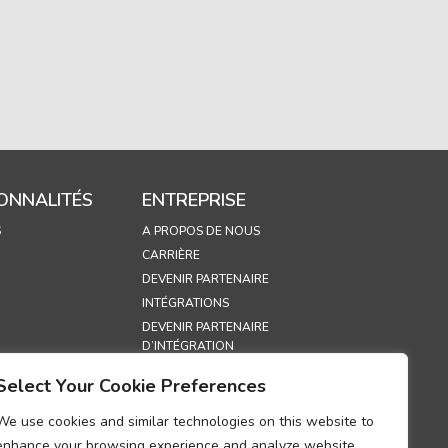
ONNALITÉS
ENTREPRISE
S
A PROPOS DE NOUS
CARRIÈRE
DEVENIR PARTENAIRE
INTÉGRATIONS
DEVENIR PARTENAIRE
D’INTÉGRATION
EXPOSITIONS
Select Your Cookie Preferences
POLITIQUE DE SÉCURITÉ
We use cookies and similar technologies on this website to
QUES
enhance your browsing experience and analyze website