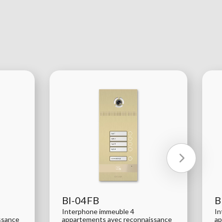
BI-04FB
B
Interphone immeuble 4
In
ssance
appartements avec reconnaissance
ap