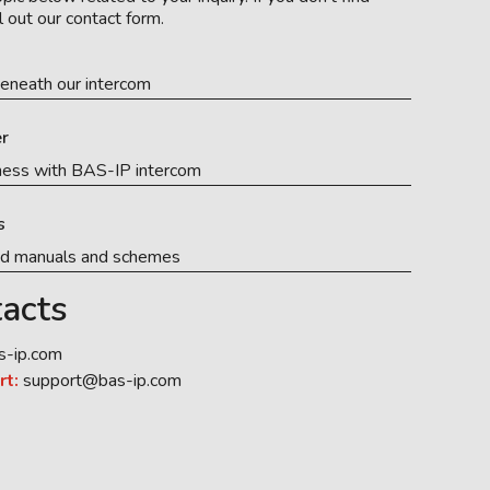
l out our contact form.
eneath our intercom
r
ness with BAS-IP intercom
s
ed manuals and schemes
acts
s-ip.com
rt:
support@bas-ip.com