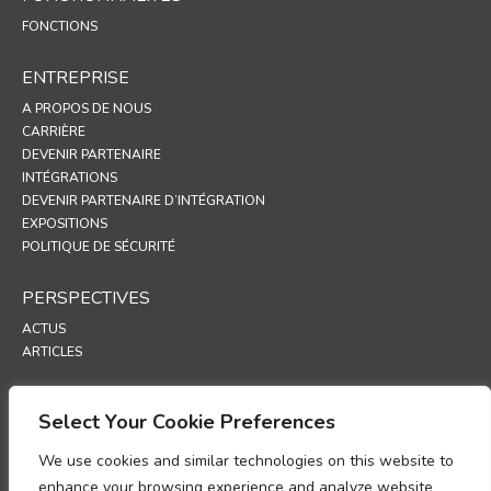
FONCTIONS
ENTREPRISE
A PROPOS DE NOUS
CARRIÈRE
DEVENIR PARTENAIRE
INTÉGRATIONS
DEVENIR PARTENAIRE D’INTÉGRATION
EXPOSITIONS
POLITIQUE DE SÉCURITÉ
PERSPECTIVES
ACTUS
ARTICLES
ASSISTANCE
Select Your Cookie Preferences
PORTAIL TECHNIQUE
We use cookies and similar technologies on this website to
POLITIQUES
enhance your browsing experience and analyze website