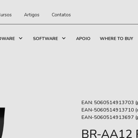
ursos
Artigos
Contatos
DWARE
SOFTWARE
APOIO
WHERE TO BUY
EAN: 5060514913703 (p
EAN-5060514913710 (o
EAN-5060514913697 (p
BR-AA12 