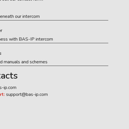
eneath our intercom
r
ness with BAS-IP intercom
s
ed manuals and schemes
acts
s-ip.com
rt:
support@bas-ip.com