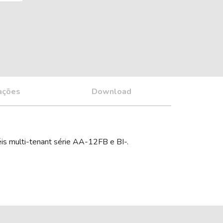
cações
Download
s multi-tenant série AA-12FB e BI-.