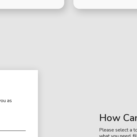
you as
How Ca
Please select a to
what you need, fil