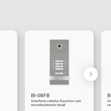
BI-08FB
B
Interfone coletivo 8 pontos com
In
reconhecimento facial
re