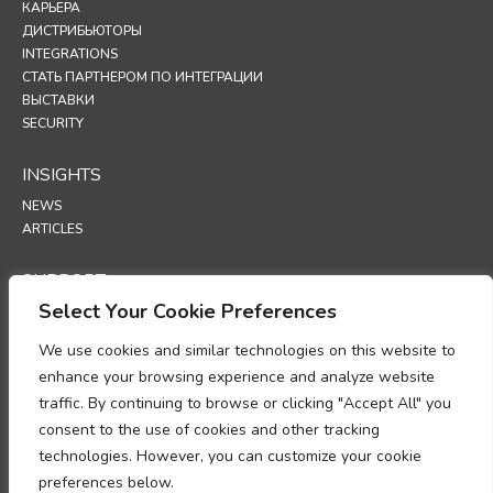
КАРЬЕРА
ДИСТРИБЬЮТОРЫ
INTEGRATIONS
СТАТЬ ПАРТНЕРОМ ПО ИНТЕГРАЦИИ
ВЫСТАВКИ
SECURITY
INSIGHTS
NEWS
ARTICLES
SUPPORT
Select Your Cookie Preferences
TECHNICAL PORTAL
We use cookies and similar technologies on this website to
POLICIES
enhance your browsing experience and analyze website
ПОЛИТИКА КОНФИДЕНЦИАЛЬНОСТИ
traffic. By continuing to browse or clicking "Accept All" you
ПОЛИТИКА ИСПОЛЬЗОВАНИЯ ФАЙЛОВ COOKIES
consent to the use of cookies and other tracking
МЕМОРАНДУМ О СООТВЕТСТВИИ ТРЕБОВАНИЯМ В ОБЛАСТИ
technologies. However, you can customize your cookie
ОБРАБОТКИ ПЕРСОНАЛЬНЫХ ДАННЫХ
ДОПОЛНЕНИЕ ОБ ОБРАБОТКЕ ДАННЫХ
preferences below.