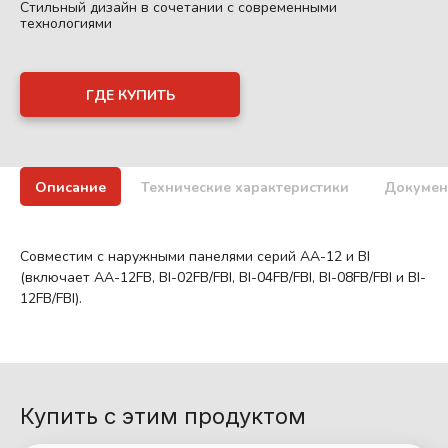
Стильный дизайн в сочетании с современными
технологиями
ГДЕ КУПИТЬ
Описание
Технические характеристики
Докумен
Совместим с наружными панелями серий AA-12 и BI
(включает AA-12FB, BI-02FB/FBI, BI-04FB/FBI, BI-08FB/FBI и BI-
12FB/FBI).
Купить с этим продуктом