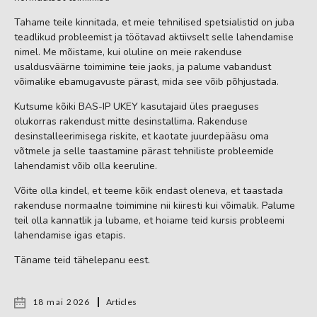
Tahame teile kinnitada, et meie tehnilised spetsialistid on juba
teadlikud probleemist ja töötavad aktiivselt selle lahendamise
nimel. Me mõistame, kui oluline on meie rakenduse
usaldusväärne toimimine teie jaoks, ja palume vabandust
võimalike ebamugavuste pärast, mida see võib põhjustada.
Kutsume kõiki BAS-IP UKEY kasutajaid üles praeguses
olukorras rakendust mitte desinstallima. Rakenduse
desinstalleerimisega riskite, et kaotate juurdepääsu oma
võtmele ja selle taastamine pärast tehniliste probleemide
lahendamist võib olla keeruline.
Võite olla kindel, et teeme kõik endast oleneva, et taastada
rakenduse normaalne toimimine nii kiiresti kui võimalik. Palume
teil olla kannatlik ja lubame, et hoiame teid kursis probleemi
lahendamise igas etapis.
Täname teid tähelepanu eest.
18 mai 2026
Articles