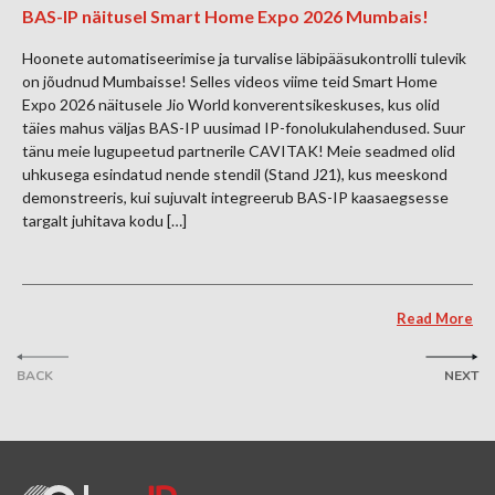
BAS-IP näitusel Smart Home Expo 2026 Mumbais!
Hoonete automatiseerimise ja turvalise läbipääsukontrolli tulevik
on jõudnud Mumbaisse! Selles videos viime teid Smart Home
Expo 2026 näitusele Jio World konverentsikeskuses, kus olid
täies mahus väljas BAS-IP uusimad IP-fonolukulahendused. Suur
tänu meie lugupeetud partnerile CAVITAK! Meie seadmed olid
uhkusega esindatud nende stendil (Stand J21), kus meeskond
demonstreeris, kui sujuvalt integreerub BAS-IP kaasaegsesse
targalt juhitava kodu […]
Read More
BACK
NEXT