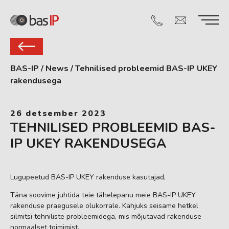
BAS-IP
/
News
/
Tehnilised probleemid BAS-IP UKEY
rakendusega
26 detsember 2023
TEHNILISED PROBLEEMID BAS-
IP UKEY RAKENDUSEGA
Lugupeetud BAS-IP UKEY rakenduse kasutajad,
Täna soovime juhtida teie tähelepanu meie BAS-IP UKEY
rakenduse praegusele olukorrale. Kahjuks seisame hetkel
silmitsi tehniliste probleemidega, mis mõjutavad rakenduse
normaalset toimimist.