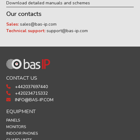
Download detailed manuals and schemes
Our contacts
Sales:
sales@bas-ip.com
Technical support:
support@bas-ip.com
CONTACT US
+442037697440
+420234715332
INFO@BAS-IP.COM
EQUIPMENT
PANELS
MONITORS
INDOOR PHONES
GUARD UNITS