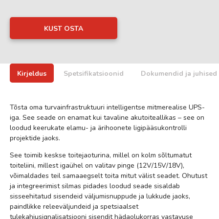
KUST OSTA
Kirjeldus
Spetsifikatsioonid
Dokumendid ja juhised
Tõsta oma turvainfrastruktuuri intelligentse mitmerealise UPS-
iga. See seade on enamat kui tavaline akutoiteallikas – see on
loodud keerukate elamu- ja ärihoonete ligipääsukontrolli
projektide jaoks.
See toimib keskse toitejaoturina, millel on kolm sõltumatut
toiteliini, millest igaühel on valitav pinge (12V/15V/18V),
võimaldades teil samaaegselt toita mitut välist seadet. Ohutust
ja integreerimist silmas pidades loodud seade sisaldab
sisseehitatud sisendeid väljumisnuppude ja lukkude jaoks,
paindlikke releeväljundeid ja spetsiaalset
tulekahjusignalisatsiooni sisendit hädaolukorras vastavuse