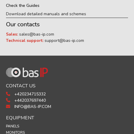
Check the Guides
Download detailed manuals and schemes
Our contacts
Sales:
sales@bas-ip.com
Technical support:
support@bas-ip.com
CONTACT US
+420234715332
+442037697440
INFO@BAS-IP.COM
EQUIPMENT
PANELS
MONITORS