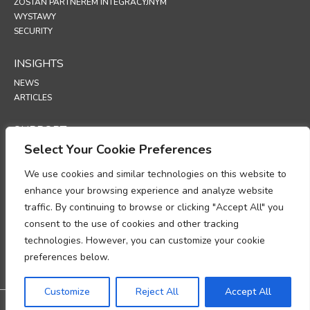
ZOSTAŃ PARTNEREM INTEGRACYJNYM
WYSTAWY
SECURITY
INSIGHTS
NEWS
ARTICLES
SUPPORT
Select Your Cookie Preferences
TECHNICAL PORTAL
We use cookies and similar technologies on this website to
POLICIES
enhance your browsing experience and analyze website
POLITYKA PRYWATNOŚCI
traffic. By continuing to browse or clicking "Accept All" you
POLITYKA PLIKÓW COOKIE
consent to the use of cookies and other tracking
MEMORANDUM DOTYCZĄCE ZGODNOŚCI PRZETWARZANIA DANYCH
technologies. However, you can customize your cookie
OSOBOWYCH
DODATEK DOTYCZĄCY PRZETWARZANIA DANYCH
preferences below.
UP
Customize
Reject All
Accept All
@2026 All rights reserved