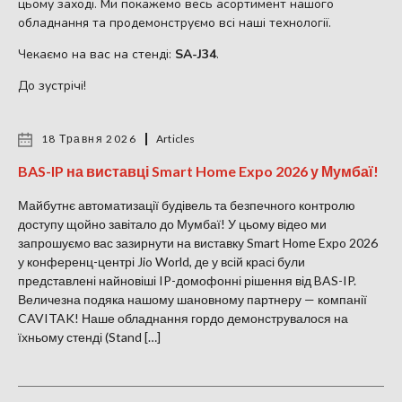
цьому заході. Ми покажемо весь асортимент нашого
обладнання та продемонструємо всі наші технології.
Чекаємо на вас на стенді:
SA-J34
.
До зустрічі!
18 Травня 2026
Articles
BAS-IP на виставці Smart Home Expo 2026 у Мумбаї!
Майбутнє автоматизації будівель та безпечного контролю
доступу щойно завітало до Мумбаї! У цьому відео ми
запрошуємо вас зазирнути на виставку Smart Home Expo 2026
у конференц-центрі Jio World, де у всій красі були
представлені найновіші IP-домофонні рішення від BAS-IP.
Величезна подяка нашому шановному партнеру — компанії
CAVITAK! Наше обладнання гордо демонструвалося на
їхньому стенді (Stand […]