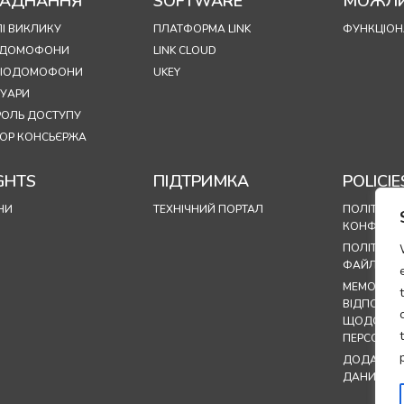
АДНАННЯ
SOFTWARE
МОЖЛИ
І ВИКЛИКУ
ПЛАТФОРМА LINK
ФУНКЦІОН
ОДОМОФОНИ
LINK CLOUD
УДІОДОМОФОНИ
UKEY
СУАРИ
РОЛЬ ДОСТУПУ
ОР КОНСЬЄРЖА
GHTS
ПІДТРИМКА
POLICIE
НИ
ТЕХНІЧНИЙ ПОРТАЛ
ПОЛІТИКА
КОНФІДЕН
ПОЛІТИКА
ФАЙЛІВ CO
МЕМОРАНД
ВІДПОВІД
ЩОДО ОБ
ПЕРСОНАЛ
ДОДАТОК 
ДАНИХ