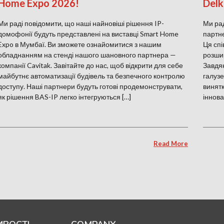
Home Expo 2026!
Delk
Ми раді повідомити, що наші найновіші рішення IP-
Ми рад
домофонії будуть представлені на виставці Smart Home
партне
Expo в Мумбаї. Ви зможете ознайомитися з нашим
Ця спі
обладнанням на стенді нашого шановного партнера —
розшир
компанії Cavitak. Завітайте до нас, щоб відкрити для себе
Завдяк
майбутнє автоматизації будівель та безпечного контролю
галузе
доступу. Наші партнери будуть готові продемонструвати,
винятк
як рішення BAS-IP легко інтегруються […]
іннова
Read More