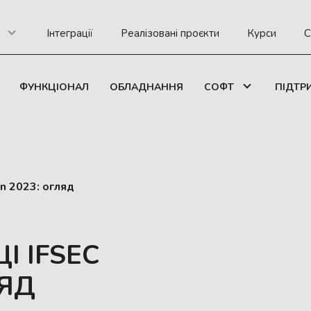
Інтеграції
Реалізовані проєкти
Курси
С
ФУНКЦІОНАЛ
ОБЛАДНАННЯ
СОФТ
ПІДТР
n 2023: огляд
І IFSEC
ЛЯД