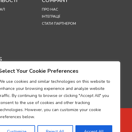
ВОСТІ
COMPANY
АЛ
ПРО НАС
ІНТЕГРАЦІЇ
СТАТИ ПАРТНЕРОМ
S
Select Your Cookie Preferences
ЦІЙНОСТІ
 ВИКОРИСТАННЯ
We use cookies and similar technologies on this website to
OKIE
enhance your browsing experience and analyze website
УМ ПРО
traffic. By continuing to browse or clicking "Accept All" you
НІСТЬ ВИМОГАМ
consent to the use of cookies and other tracking
РОБКИ
technologies. However, you can customize your cookie
ЬНИХ ДАНИХ
preferences below.
ЩОДО ОБРОБКИ
UP
Customize
Reject All
Accept All