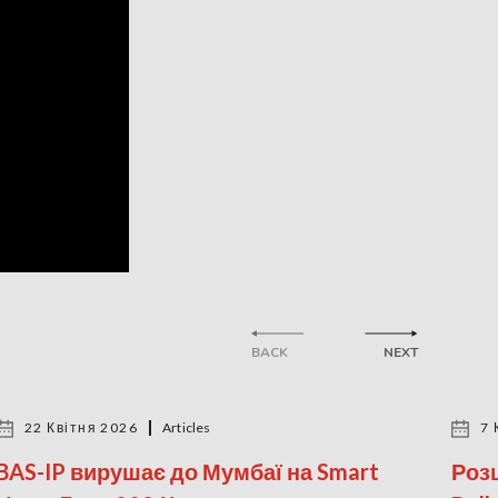
BACK
NEXT
22 Квітня 2026
Articles
7 
BAS-IP вирушає до Мумбаї на Smart
Розш