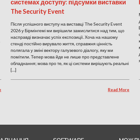
системах доступу: підсумки виставки
The Security Event
Після успішного виступу на виставці The Security Event
2026 у Бірмінгемі ми вирішили замислитися над тим, що
насправді визначає успіх експозиції. Хоча на нашому
.
стенді постійно вирувало життя, справжня цінність
полягала у зміні вектору галузевого діалогу, яку ми
помітили. Тепер мова йде не лише про представлене
обладнання; мова про те, як ці системи вирішують реальні
[…]
e
Read More