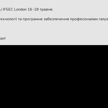
ці IFSEC London 16-18 травня.
хнології та програмне забезпечення професіоналам галузі
.
ах!