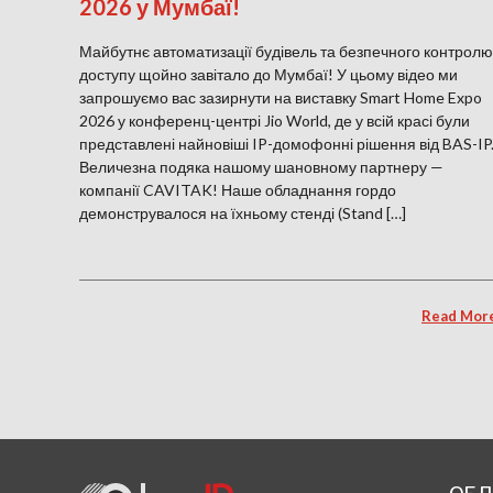
2026 у Мумбаї!
Майбутнє автоматизації будівель та безпечного контролю
доступу щойно завітало до Мумбаї! У цьому відео ми
запрошуємо вас зазирнути на виставку Smart Home Expo
2026 у конференц-центрі Jio World, де у всій красі були
представлені найновіші IP-домофонні рішення від BAS-IP
Величезна подяка нашому шановному партнеру —
компанії CAVITAK! Наше обладнання гордо
демонструвалося на їхньому стенді (Stand […]
Read Mor