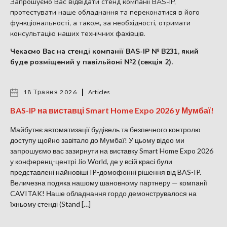
Запрошуємо Вас відвідати стенд компанії BAS-IP,
протестувати наше обладнання та переконатися в його
функціональності, а також, за необхідності, отримати
консультацію наших технічних фахівців.
Чекаємо Вас на стенді компанії BAS-IP № B231, який
буде розміщений у павільйоні №2 (секція 2).
18 Травня 2026
Articles
BAS-IP на виставці Smart Home Expo 2026 у Мумбаї!
Майбутнє автоматизації будівель та безпечного контролю
доступу щойно завітало до Мумбаї! У цьому відео ми
запрошуємо вас зазирнути на виставку Smart Home Expo 2026
у конференц-центрі Jio World, де у всій красі були
представлені найновіші IP-домофонні рішення від BAS-IP.
Величезна подяка нашому шановному партнеру — компанії
CAVITAK! Наше обладнання гордо демонструвалося на
їхньому стенді (Stand […]