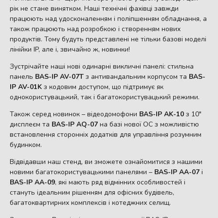
рік не стане винятком. Наші технічні фахівці завжди
працюють над удосконаленням і поліпшенням обладнання, а
також працюють над розробкою і створенням нових
продуктів. Тому будуть представлені не тільки базові моделі
лінійки IP, але і, звичайно ж, новинки!
Зустрічайте наші нові одинарні викличні панелі: стильна
панель
BAS-IP AV-07T
з антивандальним корпусом та
BAS-
IP AV-01K
з кодовим доступом, що підтримує як
однокористувацький, так і багатокористувацький режими.
Також серед новинок – відеодомофони
BAS-IP AK-10
з 10″
дисплеєм та
BAS-IP AQ-07
на базі нової ОС з можливістю
встановлення сторонніх додатків для управління розумним
будинком.
Відвідавши наш стенд, ви зможете ознайомитися з нашими
новими багатокористувацькими панелями –
BAS-IP AA-07
і
BAS-IP AA-09
, які мають ряд відмінних особливостей і
стануть ідеальним рішенням для офісних будівель,
багатоквартирних комплексів і котеджних селищ.