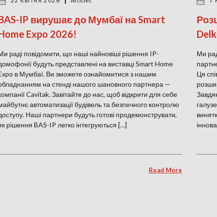
22 Квітня 2026
Articles
7 
BAS-IP вирушає до Мумбаї на Smart
Розш
Home Expo 2026!
Delk
Ми раді повідомити, що наші найновіші рішення IP-
Ми рад
домофонії будуть представлені на виставці Smart Home
партне
Expo в Мумбаї. Ви зможете ознайомитися з нашим
Ця спі
обладнанням на стенді нашого шановного партнера —
розшир
компанії Cavitak. Завітайте до нас, щоб відкрити для себе
Завдяк
майбутнє автоматизації будівель та безпечного контролю
галузе
доступу. Наші партнери будуть готові продемонструвати,
винятк
як рішення BAS-IP легко інтегруються […]
іннова
Read More