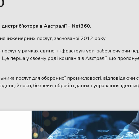
0
дистриб’ютора в Австралії – Net360.
ння інженерних послуг, заснованої 2012 року.
послуг у рамках єдиної інфраструктури, забезпечуючи перс
 Це перша у своєму роді компанія в Австралії, що пропону
льника послуг для оборонної промисловості, відповідаючи
нфіденційності, безпеки, обробці даних і управління іденти