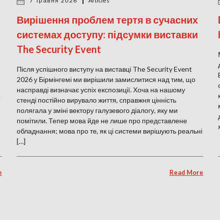
7 Травня 2026
Articles
Вирішення проблем тертя в сучасних
системах доступу: підсумки виставки
The Security Event
Після успішного виступу на виставці The Security Event
2026 у Бірмінгемі ми вирішили замислитися над тим, що
насправді визначає успіх експозиції. Хоча на нашому
.
стенді постійно вирувало життя, справжня цінність
полягала у зміні вектору галузевого діалогу, яку ми
помітили. Тепер мова йде не лише про представлене
обладнання; мова про те, як ці системи вирішують реальні
[…]
e
Read More