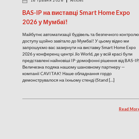
18 Травня 2026
Articles
BAS-IP на виставці Smart Home Expo
2026 у Мумбаї!
Майбутнє автоматизації будівель та безпечного контролю
доступу щойно завітало до Мумбаї! У цьому відео ми
запрошуємо вас зазирнути на виставку Smart Home Expo
2026 у конференц-центрі Jio World, де у всій красі були
представлені найновіші IP-домофонні рішення від BAS-IP
Величезна подяка нашому шановному партнеру —
компанії CAVITAK! Наше обладнання гордо
демонструвалося на їхньому стенді (Stand […]
Read Mor