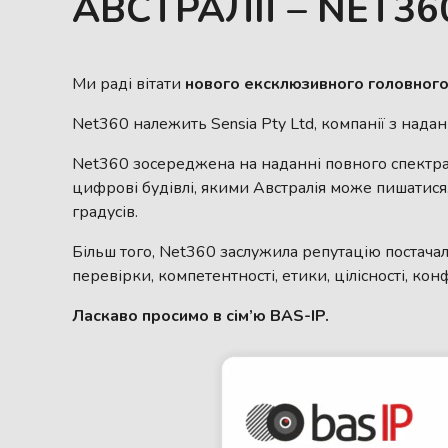
АВСТРАЛІЇ – NET36
Ми раді вітати
нового ексклюзивного головного 
Net360 належить Sensia Pty Ltd, компанії з нада
Net360 зосереджена на наданні повного спектра 
цифрові будівлі, якими Австралія може пишатися.
градусів.
Більш того, Net360 заслужила репутацію постача
перевірки, компетентності, етики, цілісності, ко
Ласкаво просимо в сім’ю BAS-IP.