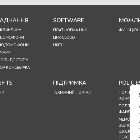
АДНАННЯ
SOFTWARE
МОЖЛИ
І ВИКЛИКУ
ПЛАТФОРМА LINK
ФУНКЦІОН
ОДОМОФОНИ
LINK CLOUD
УДІОДОМОФОНИ
UKEY
СУАРИ
РОЛЬ ДОСТУПУ
ОР КОНСЬЄРЖА
GHTS
ПІДТРИМКА
POLICIE
НИ
ТЕХНІЧНИЙ ПОРТАЛ
ПОЛІТИКА
КОНФІДЕН
ПОЛІТИКА
ФАЙЛІВ CO
МЕМОРАНД
ВІДПОВІД
ЩОДО ОБ
ПЕРСОНАЛ