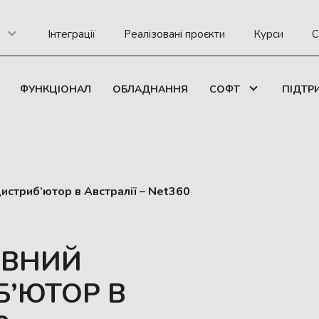
Інтеграції
Реалізовані проєкти
Курси
С
ФУНКЦІОНАЛ
ОБЛАДНАННЯ
СОФТ
ПІДТР
истриб’ютор в Австралії – Net360
ИВНИЙ
Б’ЮТОР В