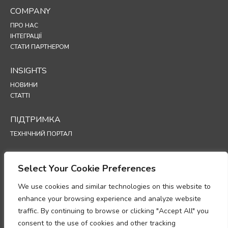
COMPANY
ПРО НАС
ІНТЕГРАЦІЇ
СТАТИ ПАРТНЕРОМ
INSIGHTS
НОВИНИ
СТАТТІ
ПІДТРИМКА
ТЕХНІЧНИЙ ПОРТАЛ
POLICIES
Select Your Cookie Preferences
ПОЛІТИКА КОНФІДЕНЦІЙНОСТІ
ПОЛІТИКА ВИКОРИСТАННЯ ФАЙЛІВ COOKIE
We use cookies and similar technologies on this website to
МЕМОРАНДУМ ПРО ВІДПОВІДНІСТЬ ВИМОГАМ ЩОДО ОБРОБКИ
enhance your browsing experience and analyze website
ПЕРСОНАЛЬНИХ ДАНИХ
traffic. By continuing to browse or clicking "Accept All" you
ДОДАТОК ЩОДО ОБРОБКИ ДАНИХ
consent to the use of cookies and other tracking
UP