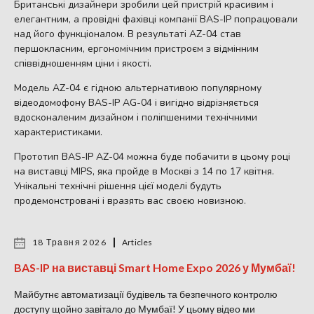
Британські дизайнери зробили цей пристрій красивим і
елегантним, а провідні фахівці компанії BAS-IP попрацювали
над його функціоналом. В результаті AZ-04 став
першокласним, ергономічним пристроєм з відмінним
співвідношенням ціни і якості.
Модель AZ-04 є гідною альтернативою популярному
відеодомофону BAS-IP AG-04 і вигідно відрізняється
вдосконаленим дизайном і поліпшеними технічними
характеристиками.
Прототип BAS-IP AZ-04 можна буде побачити в цьому році
на виставці MIPS, яка пройде в Москві з 14 по 17 квітня.
Унікальні технічні рішення цієї моделі будуть
продемонстровані і вразять вас своєю новизною.
18 Травня 2026
Articles
BAS-IP на виставці Smart Home Expo 2026 у Мумбаї!
Майбутнє автоматизації будівель та безпечного контролю
доступу щойно завітало до Мумбаї! У цьому відео ми