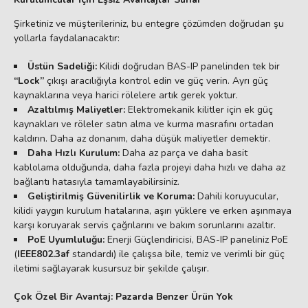
Şirketiniz ve müşterileriniz, bu entegre çözümden doğrudan şu
yollarla faydalanacaktır:
Üstün Sadeliği:
Kilidi doğrudan BAS-IP panelinden tek bir
“Lock”
çıkışı aracılığıyla kontrol edin ve güç verin. Ayrı güç
kaynaklarına veya harici rölelere artık gerek yoktur.
Azaltılmış Maliyetler:
Elektromekanik kilitler için ek güç
kaynakları ve röleler satın alma ve kurma masrafını ortadan
kaldırın. Daha az donanım, daha düşük maliyetler demektir.
Daha Hızlı Kurulum:
Daha az parça ve daha basit
kablolama olduğunda, daha fazla projeyi daha hızlı ve daha az
bağlantı hatasıyla tamamlayabilirsiniz.
Geliştirilmiş Güvenilirlik ve Koruma:
Dahili koruyucular,
kilidi yaygın kurulum hatalarına, aşırı yüklere ve erken aşınmaya
karşı koruyarak servis çağrılarını ve bakım sorunlarını azaltır.
PoE Uyumluluğu:
Enerji Güçlendiricisi, BAS-IP paneliniz PoE
(
IEEE802.3af
standardı) ile çalışsa bile, temiz ve verimli bir güç
iletimi sağlayarak kusursuz bir şekilde çalışır.
Çok Özel Bir Avantaj: Pazarda Benzer Ürün Yok