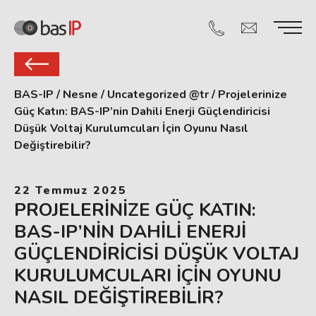
BAS-IP
/
Nesne
/
Uncategorized @tr
/
Projelerinize
Güç Katın: BAS-IP’nin Dahili Enerji Güçlendiricisi
Düşük Voltaj Kurulumcuları İçin Oyunu Nasıl
Değiştirebilir?
22 Temmuz 2025
PROJELERINIZE GÜÇ KATIN:
BAS-IP’NIN DAHILI ENERJI
GÜÇLENDIRICISI DÜŞÜK VOLTAJ
KURULUMCULARI İÇIN OYUNU
NASIL DEĞIŞTIREBILIR?