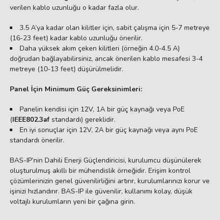
verilen kablo uzunluğu o kadar fazla olur.
3.5 A’ya kadar olan kilitler için, sabit çalışma için 5-7 metreye
(16-23 feet) kadar kablo uzunluğu önerilir.
Daha yüksek akım çeken kilitleri (örneğin 4.0-4.5 A)
doğrudan bağlayabilirsiniz, ancak önerilen kablo mesafesi 3-4
metreye (10-13 feet) düşürülmelidir.
Panel İçin Minimum Güç Gereksinimleri:
Panelin kendisi için 12V, 1A bir güç kaynağı veya PoE
(
IEEE802.3af
standardı) gereklidir.
En iyi sonuçlar için 12V, 2A bir güç kaynağı veya aynı PoE
standardı önerilir.
BAS-IP’nin Dahili Enerji Güçlendiricisi, kurulumcu düşünülerek
oluşturulmuş akıllı bir mühendislik örneğidir. Erişim kontrol
çözümlerinizin genel güvenilirliğini artırır, kurulumlarınızı korur ve
işinizi hızlandırır. BAS-IP ile güvenilir, kullanımı kolay, düşük
voltajlı kurulumların yeni bir çağına girin.