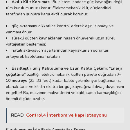
Akıllı Kilit Koruması:
Bu sistem, sadece güç kaynağını değil,
tüm kurulumunuzu korur. Elektromekanik kilit, güçlendirici
tarafından şunlara karşı aktif olarak korunur:
güç aktarımını dikkatlice kontrol ederek aşırı ısınmayı ve
yanmayı önler;
sürekli güçten kaynaklanan hasarı önleyerek uzun süreli
voltaj/akım beslemesi;
hatalı aktivasyon ayarlarından kaynaklanan sorunları
önleyerek kablolama hataları.
Basitleştirilmiş Kablolama ve Uzun Kablo Çekimi:
“Enerji
çoğaltma”
özelliği, elektromekanik kilitleri panele doğrudan
7–
10 metreye
(23–33 feet) kadar kablo çekimleriyle bağlamanıza
olanak tanır ve kilidin ekstra bir güç kaynağına ihtiyaç duymasını
engeller! Bu, malzeme maliyetlerini ve kablolama karmaşıklığını
önemli ölçüde azaltır.
READ
Control4 İnterkom ve kapı istasyonu
Kurulumcular İçin Eşsiz Avantajlar Sunar