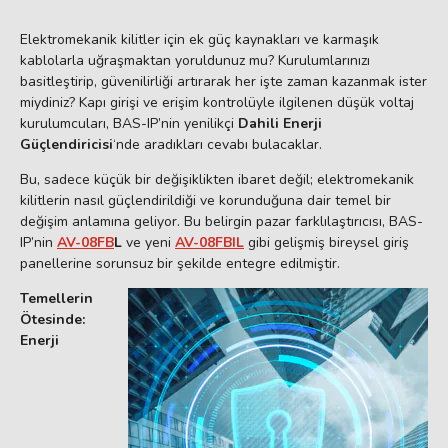
Elektromekanik kilitler için ek güç kaynakları ve karmaşık
kablolarla uğraşmaktan yoruldunuz mu? Kurulumlarınızı
basitleştirip, güvenilirliği artırarak her işte zaman kazanmak ister
miydiniz? Kapı girişi ve erişim kontrolüyle ilgilenen düşük voltaj
kurulumcuları, BAS-IP’nin yenilikçi
Dahili Enerji
Güçlendiricisi
‘nde aradıkları cevabı bulacaklar.
Bu, sadece küçük bir değişiklikten ibaret değil; elektromekanik
kilitlerin nasıl güçlendirildiği ve korunduğuna dair temel bir
değişim anlamına geliyor. Bu belirgin pazar farklılaştırıcısı, BAS-
IP’nin
AV-08FB
L
ve yeni
AV-08FBIL
gibi gelişmiş bireysel giriş
panellerine sorunsuz bir şekilde entegre edilmiştir.
Temellerin
Ötesinde:
Enerji