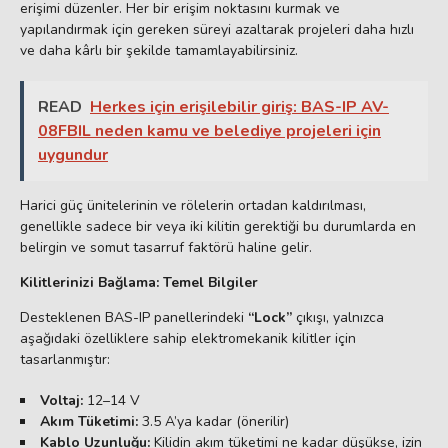
erişimi düzenler. Her bir erişim noktasını kurmak ve
yapılandırmak için gereken süreyi azaltarak projeleri daha hızlı
ve daha kârlı bir şekilde tamamlayabilirsiniz.
READ
Herkes için erişilebilir giriş: BAS-IP AV-
08FBIL neden kamu ve belediye projeleri için
uygundur
Harici güç ünitelerinin ve rölelerin ortadan kaldırılması,
genellikle sadece bir veya iki kilitin gerektiği bu durumlarda en
belirgin ve somut tasarruf faktörü haline gelir.
Kilitlerinizi Bağlama: Temel Bilgiler
Desteklenen BAS-IP panellerindeki
“Lock”
çıkışı, yalnızca
aşağıdaki özelliklere sahip elektromekanik kilitler için
tasarlanmıştır:
Voltaj:
12–14 V
Akım Tüketimi:
3.5 A’ya kadar (önerilir)
Kablo Uzunluğu:
Kilidin akım tüketimi ne kadar düşükse, izin