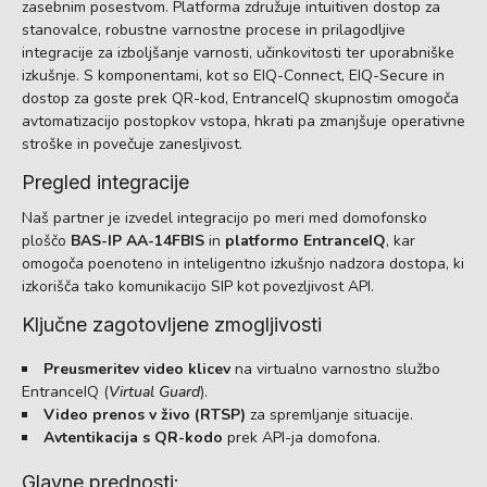
zasebnim posestvom. Platforma združuje intuitiven dostop za
stanovalce, robustne varnostne procese in prilagodljive
integracije za izboljšanje varnosti, učinkovitosti ter uporabniške
izkušnje. S komponentami, kot so EIQ-Connect, EIQ-Secure in
dostop za goste prek QR-kod, EntranceIQ skupnostim omogoča
avtomatizacijo postopkov vstopa, hkrati pa zmanjšuje operativne
stroške in povečuje zanesljivost.
Pregled integracije
Naš partner je izvedel integracijo po meri med domofonsko
ploščo
BAS-IP AA-14FBIS
in
platformo EntranceIQ
, kar
omogoča poenoteno in inteligentno izkušnjo nadzora dostopa, ki
izkorišča tako komunikacijo SIP kot povezljivost API.
Ključne zagotovljene zmogljivosti
Preusmeritev video klicev
na virtualno varnostno službo
EntranceIQ (
Virtual Guard
).
Video prenos v živo (RTSP)
za spremljanje situacije.
Avtentikacija s QR-kodo
prek API-ja domofona.
Glavne prednosti: