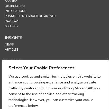
KARIERA
DISTRIBUTERJI
INTEGRATIONS
POSTANITE INTEGRACIJSKI PARTNER
RAZSTAVE
SECURITY
INSIGHTS
NEWS
ARTICLES
SUPPORT
Select Your Cookie Preferences
TECHNICAL PORTAL
We use cookies and similar technologies on this website to
POLICIES
enhance your browsing experience and analyze website
POLITIKA ZASEBNOSTI
traffic. By continuing to browse or clicking "Accept All" you
POLITIKA PIŠKOTKOV
consent to the use of cookies and other tracking
MEMORANDUM O SKLADNOSTI Z ZAKONODAJO PRI OBDELAVI
technologies. However, you can customize your cookie
OSEBNIH PODATKOV
preferences below.
DODATEK O OBDELAVI PODATKOV