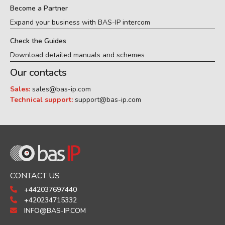
Become a Partner
Expand your business with BAS-IP intercom
Check the Guides
Download detailed manuals and schemes
Our contacts
Sales:
sales@bas-ip.com
Technical support:
support@bas-ip.com
CONTACT US
+442037697440
+420234715332
INFO@BAS-IP.COM