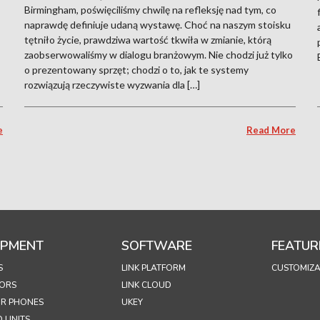
Birmingham, poświęciliśmy chwilę na refleksję nad tym, co
naprawdę definiuje udaną wystawę. Choć na naszym stoisku
tętniło życie, prawdziwa wartość tkwiła w zmianie, którą
zaobserwowaliśmy w dialogu branżowym. Nie chodzi już tylko
o prezentowany sprzęt; chodzi o to, jak te systemy
rozwiązują rzeczywiste wyzwania dla […]
e
Read More
IPMENT
SOFTWARE
FEATUR
S
LINK PLATFORM
CUSTOMIZA
ORS
LINK CLOUD
R PHONES
UKEY
 UNITS