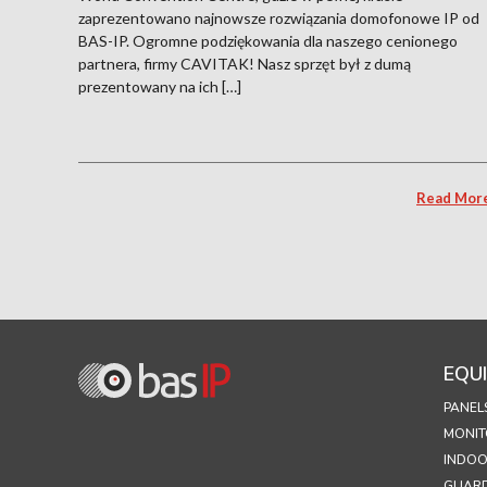
zaprezentowano najnowsze rozwiązania domofonowe IP od
BAS-IP. Ogromne podziękowania dla naszego cenionego
partnera, firmy CAVITAK! Nasz sprzęt był z dumą
prezentowany na ich […]
Read Mor
EQU
PANEL
MONIT
INDOO
GUARD