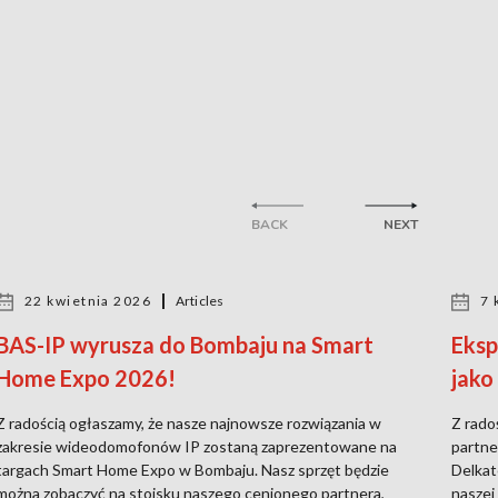
BACK
NEXT
22 kwietnia 2026
Articles
7 
BAS-IP wyrusza do Bombaju na Smart
Eksp
Home Expo 2026!
jako
Z radością ogłaszamy, że nasze najnowsze rozwiązania w
Z rado
zakresie wideodomofonów IP zostaną zaprezentowane na
partne
targach Smart Home Expo w Bombaju. Nasz sprzęt będzie
Delkat
można zobaczyć na stoisku naszego cenionego partnera,
naszej