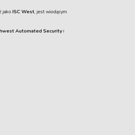
ż jako
ISC West
, jest wiodącym
hwest Automated Security
i