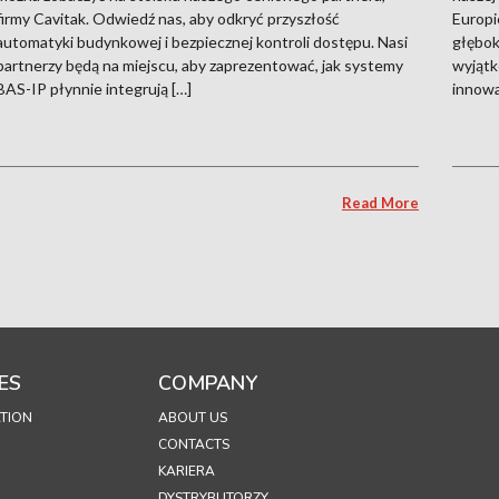
firmy Cavitak. Odwiedź nas, aby odkryć przyszłość
Europi
automatyki budynkowej i bezpiecznej kontroli dostępu. Nasi
głębok
partnerzy będą na miejscu, aby zaprezentować, jak systemy
wyjątk
BAS-IP płynnie integrują […]
innowa
Read More
ES
COMPANY
TION
ABOUT US
CONTACTS
KARIERA
DYSTRYBUTORZY