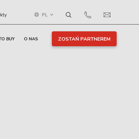
PL
kty
ZOSTAŃ PARTNEREM
TO BUY
O NAS