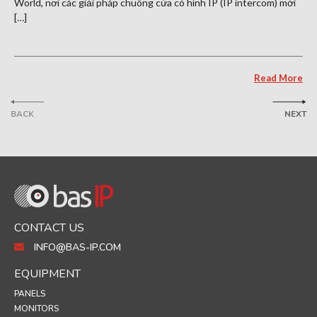
World, nơi các giải pháp chuông cửa có hình IP (IP intercom) mới
[…]
Read More
BACK
NEXT
CONTACT US
INFO@BAS-IP.COM
EQUIPMENT
PANELS
MONITORS