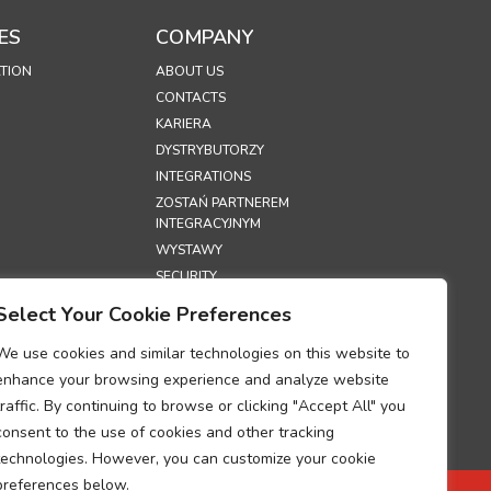
ES
COMPANY
TION
ABOUT US
CONTACTS
KARIERA
DYSTRYBUTORZY
INTEGRATIONS
ZOSTAŃ PARTNEREM
INTEGRACYJNYM
WYSTAWY
SECURITY
Select Your Cookie Preferences
S
We use cookies and similar technologies on this website to
PRYWATNOŚCI
enhance your browsing experience and analyze website
PLIKÓW COOKIE
traffic. By continuing to browse or clicking "Accept All" you
UM DOTYCZĄCE
consent to the use of cookies and other tracking
I
technologies. However, you can customize your cookie
ZANIA DANYCH
CH
preferences below.