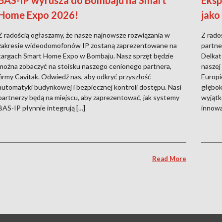
BAS-IP wyrusza do Bombaju na Smart
Eksp
Home Expo 2026!
jako
Z radością ogłaszamy, że nasze najnowsze rozwiązania w
Z rado
zakresie wideodomofonów IP zostaną zaprezentowane na
partne
targach Smart Home Expo w Bombaju. Nasz sprzęt będzie
Delkat
można zobaczyć na stoisku naszego cenionego partnera,
naszej
firmy Cavitak. Odwiedź nas, aby odkryć przyszłość
Europi
automatyki budynkowej i bezpiecznej kontroli dostępu. Nasi
głębok
partnerzy będą na miejscu, aby zaprezentować, jak systemy
wyjątk
BAS-IP płynnie integrują […]
innowa
Read More