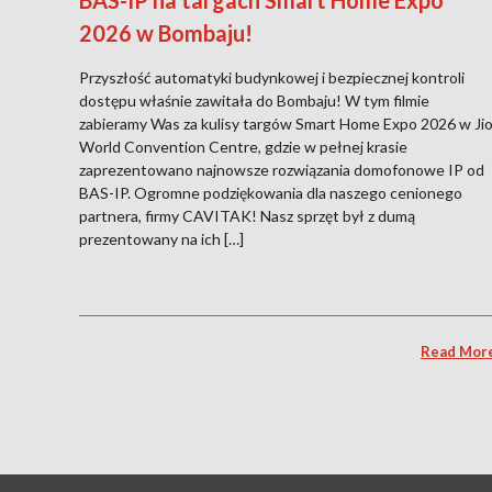
BAS-IP na targach Smart Home Expo
2026 w Bombaju!
Przyszłość automatyki budynkowej i bezpiecznej kontroli
dostępu właśnie zawitała do Bombaju! W tym filmie
zabieramy Was za kulisy targów Smart Home Expo 2026 w Ji
World Convention Centre, gdzie w pełnej krasie
zaprezentowano najnowsze rozwiązania domofonowe IP od
BAS-IP. Ogromne podziękowania dla naszego cenionego
partnera, firmy CAVITAK! Nasz sprzęt był z dumą
prezentowany na ich […]
Read Mor