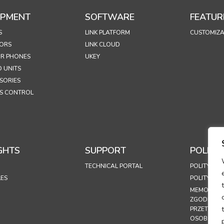
IPMENT
SOFTWARE
FEATUR
S
LINK PLATFORM
CUSTOMIZA
ORS
LINK CLOUD
R PHONES
UKEY
 UNITS
SORIES
S CONTROL
GHTS
SUPPORT
POLICIE
TECHNICAL PORTAL
POLITYKA 
LES
POLITYKA 
MEMORAND
ZGODNOŚC
PRZETWAR
OSOBOWY