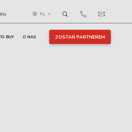
PL
kty
ZOSTAŃ PARTNEREM
TO BUY
O NAS