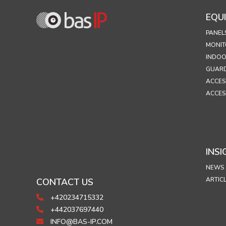
EQU
PANEL
MONIT
INDOO
GUARD
ACCES
ACCES
INSI
NEWS
ARTIC
CONTACT US
+420234715332
+442037697440
INFO@BAS-IP.COM