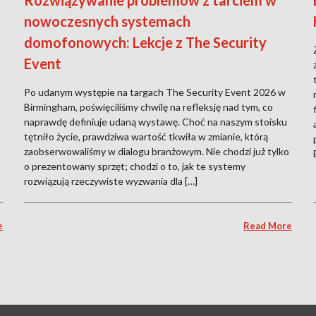
Rozwiązywanie problemów z tarciem w
nowoczesnych systemach
domofonowych: Lekcje z The Security
Event
o
Po udanym występie na targach The Security Event 2026 w
Birmingham, poświęciliśmy chwilę na refleksję nad tym, co
naprawdę definiuje udaną wystawę. Choć na naszym stoisku
tętniło życie, prawdziwa wartość tkwiła w zmianie, którą
zaobserwowaliśmy w dialogu branżowym. Nie chodzi już tylko
o prezentowany sprzęt; chodzi o to, jak te systemy
rozwiązują rzeczywiste wyzwania dla […]
e
Read More