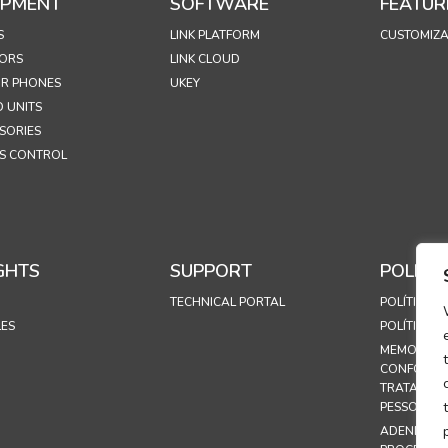
IPMENT
SOFTWARE
FEATUR
S
LINK PLATFORM
CUSTOMIZA
ORS
LINK CLOUD
R PHONES
UKEY
 UNITS
SORIES
S CONTROL
GHTS
SUPPORT
POLICIE
TECHNICAL PORTAL
POLÍTICA D
LES
POLÍTICA D
MEMORAND
CONFORMI
TRATAMEN
PESSOAIS
ADENDA D