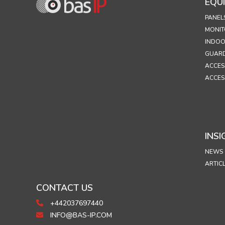
EQU
PANEL
MONIT
INDOO
GUARD
ACCES
ACCES
INSI
NEWS
ARTIC
CONTACT US
+442037697440
INFO@BAS-IP.COM