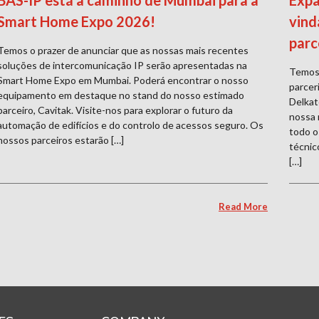
BAS-IP está a caminho de Mumbai para a
Expa
Smart Home Expo 2026!
vind
parc
Temos o prazer de anunciar que as nossas mais recentes
soluções de intercomunicação IP serão apresentadas na
Temos 
Smart Home Expo em Mumbai. Poderá encontrar o nosso
parcer
equipamento em destaque no stand do nosso estimado
Delkat
parceiro, Cavitak. Visite-nos para explorar o futuro da
nossa 
automação de edifícios e do controlo de acessos seguro. Os
todo o
nossos parceiros estarão […]
técnic
[…]
Read More