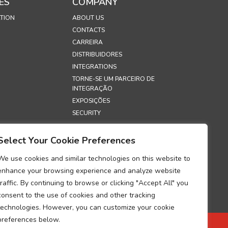
ES
COMPANY
TION
ABOUT US
CONTACTS
CARREIRA
DISTRIBUIDORES
INTEGRATIONS
TORNE-SE UM PARCEIRO DE
INTEGRAÇÃO
EXPOSIÇÕES
SECURITY
S
Select Your Cookie Preferences
E PRIVACIDADE
We use cookies and similar technologies on this website to
E COOKIES
enhance your browsing experience and analyze website
O SOBRE A
traffic. By continuing to browse or clicking "Accept All" you
DADE NO
consent to the use of cookies and other tracking
TO DE DADOS
technologies. However, you can customize your cookie
preferences below.
E