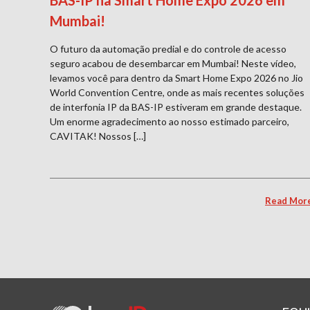
BAS-IP na Smart Home Expo 2026 em
Mumbai!
O futuro da automação predial e do controle de acesso
seguro acabou de desembarcar em Mumbai! Neste vídeo,
levamos você para dentro da Smart Home Expo 2026 no Jio
World Convention Centre, onde as mais recentes soluções
de interfonia IP da BAS-IP estiveram em grande destaque.
Um enorme agradecimento ao nosso estimado parceiro,
CAVITAK! Nossos […]
Read Mor