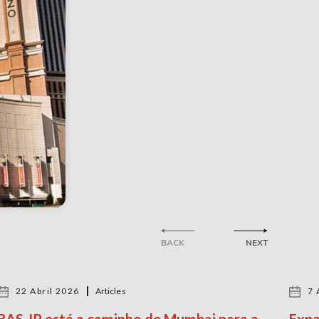
BACK
NEXT
22 Abril 2026
Articles
7 