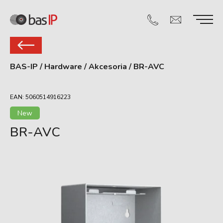
BAS-IP
/
Hardware
/
Akcesoria
/
BR-AVC
EAN: 5060514916223
New
BR-AVС