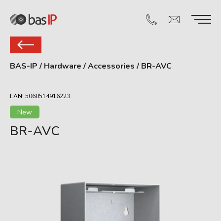
BAS-IP
/
Hardware
/
Accessories
/
BR-AVC
EAN: 5060514916223
New
BR-AVС