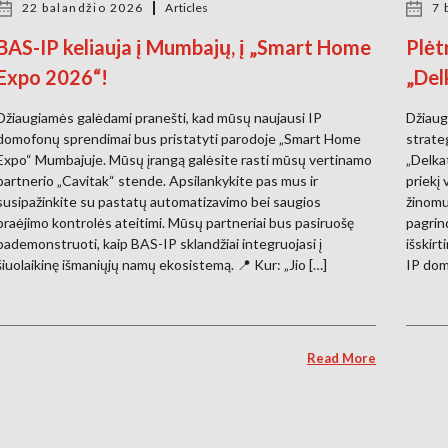
22 balandžio 2026
Articles
7 
BAS-IP keliauja į Mumbajų, į „Smart Home
Plėt
Expo 2026“!
„Del
Džiaugiamės galėdami pranešti, kad mūsų naujausi IP
Džiaug
domofonų sprendimai bus pristatyti parodoje „Smart Home
strate
Expo“ Mumbajuje. Mūsų įrangą galėsite rasti mūsų vertinamo
„Delka
partnerio „Cavitak“ stende. Apsilankykite pas mus ir
priekį
susipažinkite su pastatų automatizavimo bei saugios
žinomu
praėjimo kontrolės ateitimi. Mūsų partneriai bus pasiruošę
pagrin
pademonstruoti, kaip BAS-IP sklandžiai integruojasi į
išskirt
šiuolaikinę išmaniųjų namų ekosistemą. 📍 Kur: „Jio […]
IP dom
Read More