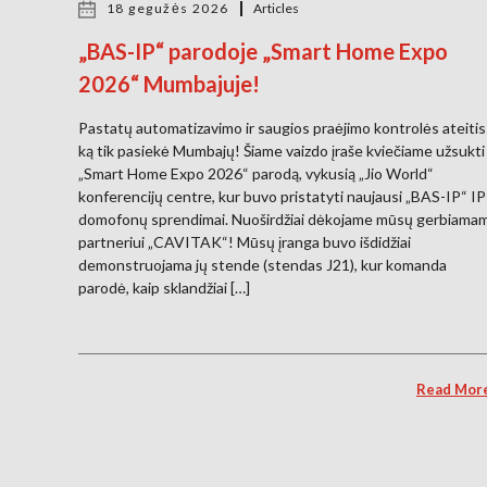
18 gegužės 2026
Articles
„BAS-IP“ parodoje „Smart Home Expo
2026“ Mumbajuje!
Pastatų automatizavimo ir saugios praėjimo kontrolės ateitis
ką tik pasiekė Mumbajų! Šiame vaizdo įraše kviečiame užsukti 
„Smart Home Expo 2026“ parodą, vykusią „Jio World“
konferencijų centre, kur buvo pristatyti naujausi „BAS-IP“ IP
domofonų sprendimai. Nuoširdžiai dėkojame mūsų gerbiama
partneriui „CAVITAK“! Mūsų įranga buvo išdidžiai
demonstruojama jų stende (stendas J21), kur komanda
parodė, kaip sklandžiai […]
Read Mor