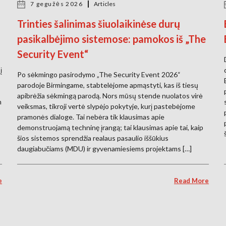
7 gegužės 2026
Articles
Trinties šalinimas šiuolaikinėse durų
pasikalbėjimo sistemose: pamokos iš „The
Security Event“
į
Po sėkmingo pasirodymo „The Security Event 2026“
parodoje Birmingame, stabtelėjome apmąstyti, kas iš tiesų
apibrėžia sėkmingą parodą. Nors mūsų stende nuolatos virė
m
veiksmas, tikroji vertė slypėjo pokytyje, kurį pastebėjome
pramonės dialoge. Tai nebėra tik klausimas apie
demonstruojamą techninę įrangą; tai klausimas apie tai, kaip
šios sistemos sprendžia realaus pasaulio iššūkius
daugiabučiams (MDU) ir gyvenamiesiems projektams […]
e
Read More