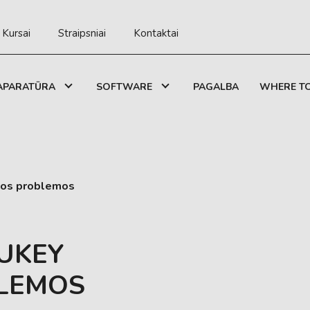
Kursai
Straipsniai
Kontaktai
APARATŪRA
SOFTWARE
PAGALBA
WHERE TO
mos problemos
 UKEY
LEMOS