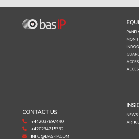
EQU
PANEL
MONIT
INDOO
GUARD
ACCES
ACCES
INSI
CONTACT US
NEWS
+442037697440
ARTIC
+420234715332
INFO@BAS-IP.COM