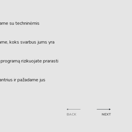
iame su techninėmis
ntame, koks svarbus jums yra
programą rizikuojate prarasti
antrius ir pažadame jus
BACK
NEXT