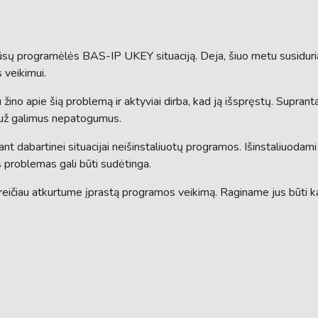
mūsų programėlės BAS-IP UKEY situaciją. Deja, šiuo metu susidur
 veikimui.
au žino apie šią problemą ir aktyviai dirba, kad ją išspręstų. Supra
 už galimus nepatogumus.
 dabartinei situacijai neišinstaliuotų programos. Išinstaliuodami 
es problemas gali būti sudėtinga.
reičiau atkurtume įprastą programos veikimą. Raginame jus būti k