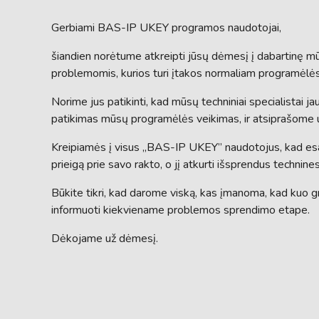
Gerbiami BAS-IP UKEY programos naudotojai,
šiandien norėtume atkreipti jūsų dėmesį į dabartinę 
problemomis, kurios turi įtakos normaliam programėlės
Norime jus patikinti, kad mūsų techniniai specialistai j
patikimas mūsų programėlės veikimas, ir atsiprašome
Kreipiamės į visus „BAS-IP UKEY” naudotojus, kad esant
prieigą prie savo rakto, o jį atkurti išsprendus technin
Būkite tikri, kad darome viską, kas įmanoma, kad kuo g
informuoti kiekviename problemos sprendimo etape.
Dėkojame už dėmesį.