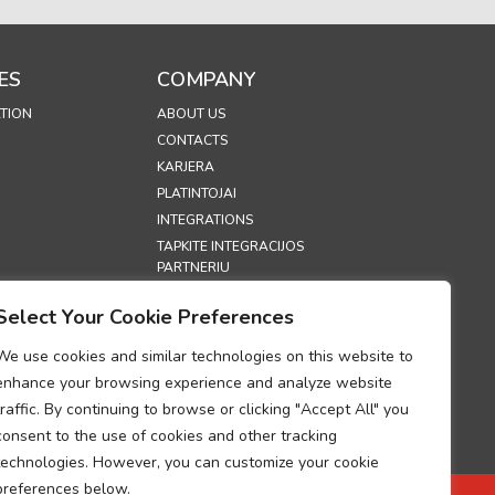
ES
COMPANY
TION
ABOUT US
CONTACTS
KARJERA
PLATINTOJAI
INTEGRATIONS
TAPKITE INTEGRACIJOS
PARTNERIU
PARODOS
Select Your Cookie Preferences
SECURITY
We use cookies and similar technologies on this website to
S
enhance your browsing experience and analyze website
traffic. By continuing to browse or clicking "Accept All" you
 POLITIKA
consent to the use of cookies and other tracking
OLITIKA
technologies. However, you can customize your cookie
PERSONAL DATA
G COMPLIANCE
preferences below.