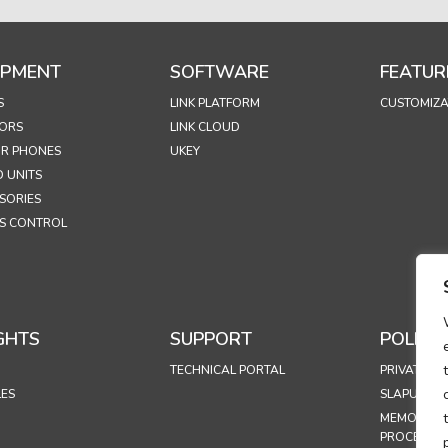
IPMENT
SOFTWARE
FEATUR
S
LINK PLATFORM
CUSTOMIZA
ORS
LINK CLOUD
R PHONES
UKEY
 UNITS
SORIES
S CONTROL
GHTS
SUPPORT
POLICIE
TECHNICAL PORTAL
PRIVATUMO
LES
SLAPUKŲ P
MEMO ON 
PROCESSIN