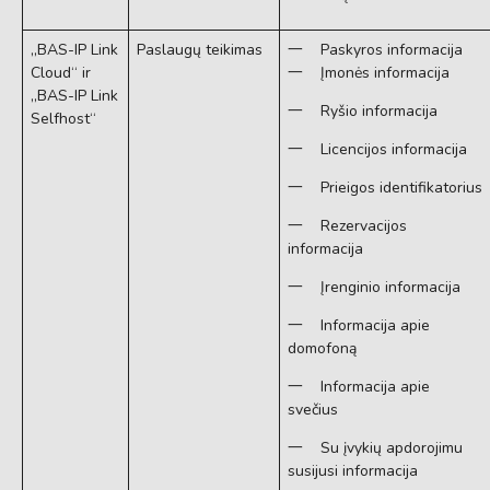
„BAS-IP Link
Paslaugų teikimas
一 Paskyros informacija
Cloud“ ir
一 Įmonės informacija
„BAS-IP Link
一 Ryšio informacija
Selfhost“
一 Licencijos informacija
一 Prieigos identifikatorius
一 Rezervacijos
informacija
一 Įrenginio informacija
一 Informacija apie
domofoną
一 Informacija apie
svečius
一 Su įvykių apdorojimu
susijusi informacija