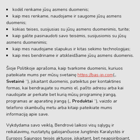
kodėl renkame jūsų asmens duomenis;
kaip mes renkame, naudojame ir saugome jūsų asmens
duomenis;
kokias teises, susijusias su jūsų asmens duomenimis, turite;
kaip galite pasinaudoti savo teisėmis, susijusiomis su jūsų
asmens duomenimis;
kaip mes naudojame slapukus ir kitas sekimo technologijas;
kaip mes bendriname ir atskleidžiame jūsų asmens duomenis.
Šioje Politikoje aprašoma, kaip tvarkome duomenis, kuriuos
pateikiate mums per mūsų svetainę
https://bas-ip.com
(„
Svetainė
“), įskaitant duomenis, pateiktus per kontaktines
formas, kai bendraujate su mumis el. pašto adresu arba kai
naudojate ar perkate bet kurią mūsų programinę įrangą,
programas ar aparatinę įrangą („
Produktai
“), vaizdo ar
telefono skambučių metu arba kitaip pateikiate mums
informaciją apie save.
Vykdydama savo veiklą, Bendrovė laikosi visų sąlygų ir
reikalavimų, nustatytų galiojančiuose Jungtinės Karalystės ir
Europos Sąjungos teisės aktuose, įskaitant, bet neapsiribojant,