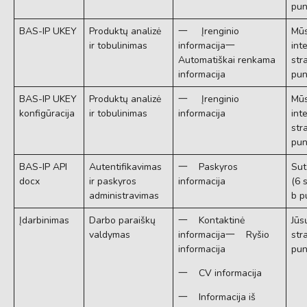
pun
BAS-IP UKEY
Produktų analizė
一 Įrenginio
Mūs
ir tobulinimas
informacija一
int
Automatiškai renkama
str
informacija
pun
BAS-IP UKEY
Produktų analizė
一 Įrenginio
Mūs
konfigūracija
ir tobulinimas
informacija
int
str
pun
BAS-IP API
Autentifikavimas
一 Paskyros
Sut
docx
ir paskyros
informacija
(6 
administravimas
b p
Įdarbinimas
Darbo paraiškų
一 Kontaktinė
Jūs
valdymas
informacija一 Ryšio
str
informacija
pun
一 CV informacija
一 Informacija iš