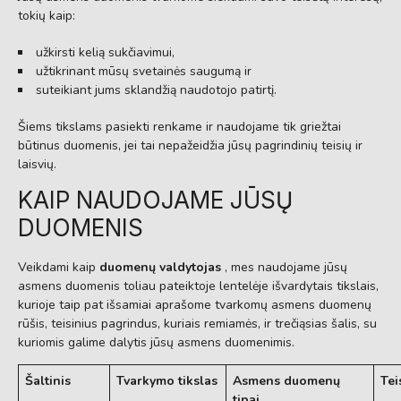
tokių kaip:
užkirsti kelią sukčiavimui,
užtikrinant mūsų svetainės saugumą ir
suteikiant jums sklandžią naudotojo patirtį.
Šiems tikslams pasiekti renkame ir naudojame tik griežtai
būtinus duomenis, jei tai nepažeidžia jūsų pagrindinių teisių ir
laisvių.
KAIP NAUDOJAME JŪSŲ
DUOMENIS
Veikdami kaip
duomenų valdytojas
, mes naudojame jūsų
asmens duomenis toliau pateiktoje lentelėje išvardytais tikslais,
kurioje taip pat išsamiai aprašome tvarkomų asmens duomenų
rūšis, teisinius pagrindus, kuriais remiamės, ir trečiąsias šalis, su
kuriomis galime dalytis jūsų asmens duomenimis.
Šaltinis
Tvarkymo tikslas
Asmens duomenų
Tei
tipai