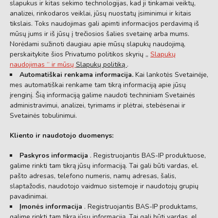
slapukus ir kitas sekimo technologijas, kad ji tinkamai veiktų,
analizei, rinkodaros veiklai, jūsų nuostatų įsiminimui ir kitais
tikslais. Toks naudojimas gali apimti informacijos perdavimą iš
mūsų jums ir iš jūsų į trečiosios šalies svetainę arba mums.
Norėdami sužinoti daugiau apie mūsų slapukų naudojimą,
perskaitykite šios Privatumo politikos skyrių „
Slapukų
naudojimas “ ir mūsų
Slapukų politiką
.
Automatiškai renkama informacija.
Kai lankotės Svetainėje,
mes automatiškai renkame tam tikrą informaciją apie jūsų
įrenginį. Šią informaciją galime naudoti techniniam Svetainės
administravimui, analizei, tyrimams ir plėtrai, stebėsenai ir
Svetainės tobulinimui.
Kliento ir naudotojo duomenys:
Paskyros informacija
. Registruojantis BAS-IP produktuose,
galime rinkti tam tikrą jūsų informaciją. Tai gali būti vardas, el.
pašto adresas, telefono numeris, namų adresas, šalis,
slaptažodis, naudotojo vaidmuo sistemoje ir naudotojų grupių
pavadinimai.
Įmonės informacija
. Registruojantis BAS-IP produktams,
galime rinkti tam tikrą jūsų informaciją. Tai gali būti vardas, el.