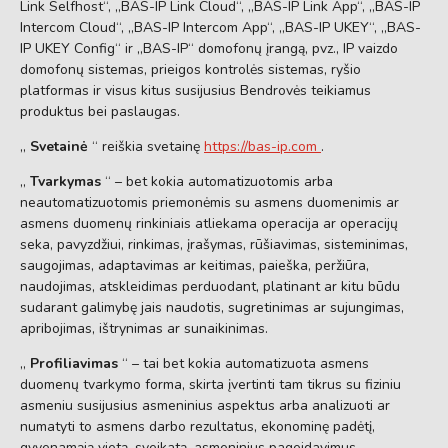
Link Selfhost“, „BAS-IP Link Cloud“, „BAS-IP Link App“, „BAS-IP
Intercom Cloud“, „BAS-IP Intercom App“, „BAS-IP UKEY“, „BAS-
IP UKEY Config“ ir „BAS-IP“ domofonų įrangą, pvz., IP vaizdo
domofonų sistemas, prieigos kontrolės sistemas, ryšio
platformas ir visus kitus susijusius Bendrovės teikiamus
produktus bei paslaugas.
„
Svetainė
“ reiškia svetainę
https://bas-ip.com
.
„
Tvarkymas
“ – bet kokia automatizuotomis arba
neautomatizuotomis priemonėmis su asmens duomenimis ar
asmens duomenų rinkiniais atliekama operacija ar operacijų
seka, pavyzdžiui, rinkimas, įrašymas, rūšiavimas, sisteminimas,
saugojimas, adaptavimas ar keitimas, paieška, peržiūra,
naudojimas, atskleidimas perduodant, platinant ar kitu būdu
sudarant galimybę jais naudotis, sugretinimas ar sujungimas,
apribojimas, ištrynimas ar sunaikinimas.
„
Profiliavimas
“ – tai bet kokia automatizuota asmens
duomenų tvarkymo forma, skirta įvertinti tam tikrus su fiziniu
asmeniu susijusius asmeninius aspektus arba analizuoti ar
numatyti to asmens darbo rezultatus, ekonominę padėtį,
gyvenamąją vietą, sveikatą, asmeninius pageidavimus,