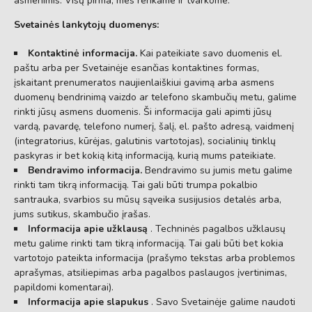
asmenimis. Visų pirma, mes renkame ir tvarkome:
Svetainės lankytojų duomenys:
Kontaktinė informacija.
Kai pateikiate savo duomenis el.
paštu arba per Svetainėje esančias kontaktines formas,
įskaitant prenumeratos naujienlaiškiui gavimą arba asmens
duomenų bendrinimą vaizdo ar telefono skambučių metu, galime
rinkti jūsų asmens duomenis. Ši informacija gali apimti jūsų
vardą, pavardę, telefono numerį, šalį, el. pašto adresą, vaidmenį
(integratorius, kūrėjas, galutinis vartotojas), socialinių tinklų
paskyras ir bet kokią kitą informaciją, kurią mums pateikiate.
Bendravimo informacija.
Bendravimo su jumis metu galime
rinkti tam tikrą informaciją. Tai gali būti trumpa pokalbio
santrauka, svarbios su mūsų sąveika susijusios detalės arba,
jums sutikus, skambučio įrašas.
Informacija apie užklausą
. Techninės pagalbos užklausų
metu galime rinkti tam tikrą informaciją. Tai gali būti bet kokia
vartotojo pateikta informacija (prašymo tekstas arba problemos
aprašymas, atsiliepimas arba pagalbos paslaugos įvertinimas,
papildomi komentarai).
Informacija apie slapukus
. Savo Svetainėje galime naudoti