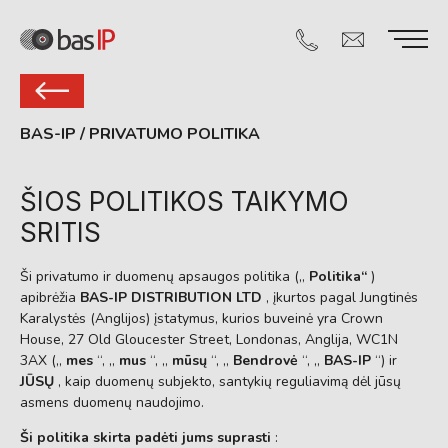
BAS-IP
/
PRIVATUMO POLITIKA
ŠIOS POLITIKOS TAIKYMO
SRITIS
Ši privatumo ir duomenų apsaugos politika („
Politika“
)
apibrėžia
BAS-IP DISTRIBUTION LTD
, įkurtos pagal Jungtinės
Karalystės (Anglijos) įstatymus, kurios buveinė yra Crown
House, 27 Old Gloucester Street, Londonas, Anglija, WC1N
3AX („
mes
“, „
mus
“, „
mūsų
“, „
Bendrovė
“, „
BAS-IP
“) ir
JŪSŲ
, kaip duomenų subjekto, santykių reguliavimą dėl jūsų
asmens duomenų naudojimo.
Ši politika skirta padėti jums suprasti
: