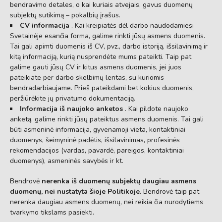
bendravimo detales, o kai kuriais atvejais, gavus duomenų
subjektų sutikimą – pokalbių įrašus.
CV informacija
. Kai kreipiatės dėl darbo naudodamiesi
Svetainėje esančia forma, galime rinkti jūsų asmens duomenis.
Tai gali apimti duomenis iš CV, pvz., darbo istoriją, išsilavinimą ir
kitą informaciją, kurią nusprendėte mums pateikti. Taip pat
galime gauti jūsų CV ir kitus asmens duomenis, jei juos
pateikiate per darbo skelbimų lentas, su kuriomis
bendradarbiaujame. Prieš pateikdami bet kokius duomenis,
peržiūrėkite jų privatumo dokumentaciją.
Informacija
iš naujoko anketos
. Kai pildote naujoko
anketą, galime rinkti jūsų pateiktus asmens duomenis. Tai gali
būti asmeninė informacija, gyvenamoji vieta, kontaktiniai
duomenys, šeimyninė padėtis, išsilavinimas, profesinės
rekomendacijos (vardas, pavardė, pareigos, kontaktiniai
duomenys), asmeninės savybės ir kt.
Bendrovė
nerenka iš duomenų subjektų daugiau asmens
duomenų, nei nustatyta šioje Politikoje.
Bendrovė taip pat
nerenka daugiau asmens duomenų, nei reikia čia nurodytiems
tvarkymo tikslams pasiekti.