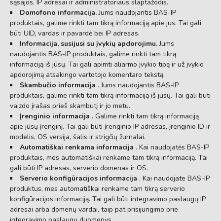
sąsajos, IP adresai ir administratoriaus slaptažodis.
Domofono informacija.
Jums naudojantis BAS-IP
produktais, galime rinkti tam tikrą informaciją apie jus. Tai gali
būti UID, vardas ir pavardė bei IP adresas.
Informacija, susijusi su įvykių apdorojimu.
Jums
naudojantis BAS-IP produktais, galime rinkti tam tikrą
informaciją iš jūsų. Tai gali apimti aliarmo įvykio tipą ir už įvykio
apdorojimą atsakingo vartotojo komentaro tekstą.
Skambučio informacija
. Jums naudojantis BAS-IP
produktais, galime rinkti tam tikrą informaciją iš jūsų. Tai gali būti
vaizdo įrašas prieš skambutį ir jo metu.
Įrenginio informacija
. Galime rinkti tam tikrą informaciją
apie jūsų įrenginį. Tai gali būti įrenginio IP adresas, įrenginio ID ir
modelis, OS versija, šalis ir strigčių žurnalai.
Automatiškai renkama informacija
. Kai naudojatės BAS-IP
produktais, mes automatiškai renkame tam tikrą informaciją. Tai
gali būti IP adresas, serverio domenas ir OS.
Serverio konfigūracijos informacija
. Kai naudojate BAS-IP
produktus, mes automatiškai renkame tam tikrą serverio
konfigūracijos informaciją. Tai gali būti integravimo paslaugų IP
adresai arba domenų vardai, taip pat prisijungimo prie
integravimo paslaugų duomenys.