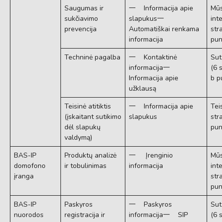
Saugumas ir
一 Informacija apie
Mūs
sukčiavimo
slapukus一
int
prevencija
Automatiškai renkama
str
informacija
pun
Techninė pagalba
一 Kontaktinė
Sut
informacija一
(6 
Informacija apie
b p
užklausą
Teisinė atitiktis
一 Informacija apie
Tei
(įskaitant sutikimo
slapukus
str
dėl slapukų
pun
valdymą)
BAS-IP
Produktų analizė
一 Įrenginio
Mūs
domofono
ir tobulinimas
informacija
int
įranga
str
pun
BAS-IP
Paskyros
一 Paskyros
Sut
nuorodos
registracija ir
informacija一 SIP
(6 