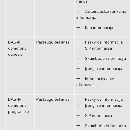
narius
一 Automatiškai renkama
informacija
一 Kita informacija
BAS-IP
Paslaugų teikimas
一 Paskyros informacija
domofono
一 SIP informacija
debesis
一 Skambučio informacija
一 Įrenginio informacija
一 Informacija apie
užklausas
BAS-IP
Paslaugų teikimas
一 Paskyros informacija
domofono
一 Įrenginio informacija
programėlė
一 SIP informacija
一 Skambučio informacija