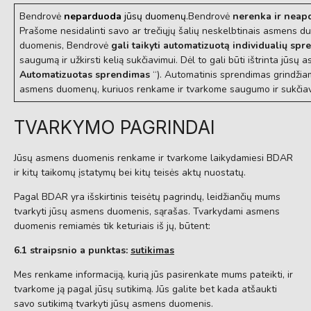
Bendrovė
neparduoda
jūsų duomenų.
Bendrovė
nerenka ir neap
Prašome nesidalinti savo ar trečiųjų šalių neskelbtinais asmens
duomenis, Bendrovė
gali taikyti automatizuotą individualių sp
saugumą ir užkirsti kelią sukčiavimui. Dėl to gali būti ištrinta jūs
Automatizuotas sprendimas
“). Automatinis sprendimas grindžia
asmens duomenų, kuriuos renkame ir tvarkome saugumo ir sukčiavi
TVARKYMO PAGRINDAI
Jūsų asmens duomenis renkame ir tvarkome laikydamiesi BDAR
ir kitų taikomų įstatymų bei kitų teisės aktų nuostatų.
Pagal BDAR yra išskirtinis teisėtų pagrindų, leidžiančių mums
tvarkyti jūsų asmens duomenis, sąrašas. Tvarkydami asmens
duomenis remiamės tik keturiais iš jų, būtent:
6.1 straipsnio a punktas:
sutikimas
Mes renkame informaciją, kurią jūs pasirenkate mums pateikti, ir
tvarkome ją pagal jūsų sutikimą. Jūs galite bet kada atšaukti
savo sutikimą tvarkyti jūsų asmens duomenis.