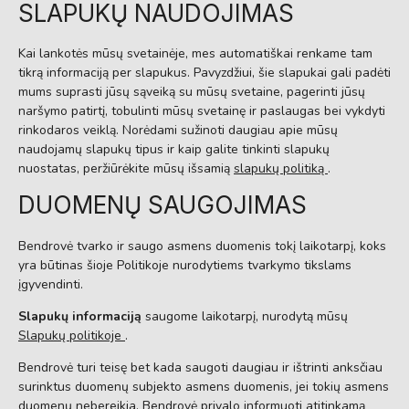
SLAPUKŲ NAUDOJIMAS
Kai lankotės mūsų svetainėje, mes automatiškai renkame tam
tikrą informaciją per slapukus. Pavyzdžiui, šie slapukai gali padėti
mums suprasti jūsų sąveiką su mūsų svetaine, pagerinti jūsų
naršymo patirtį, tobulinti mūsų svetainę ir paslaugas bei vykdyti
rinkodaros veiklą. Norėdami sužinoti daugiau apie mūsų
naudojamų slapukų tipus ir kaip galite tinkinti slapukų
nuostatas, peržiūrėkite mūsų išsamią
slapukų politiką
.
DUOMENŲ SAUGOJIMAS
Bendrovė tvarko ir saugo asmens duomenis tokį laikotarpį, koks
yra būtinas šioje Politikoje nurodytiems tvarkymo tikslams
įgyvendinti.
Slapukų informaciją
saugome laikotarpį, nurodytą mūsų
Slapukų politikoje
.
Bendrovė turi teisę bet kada saugoti daugiau ir ištrinti anksčiau
surinktus duomenų subjekto asmens duomenis, jei tokių asmens
duomenų nebereikia. Bendrovė privalo informuoti atitinkamą