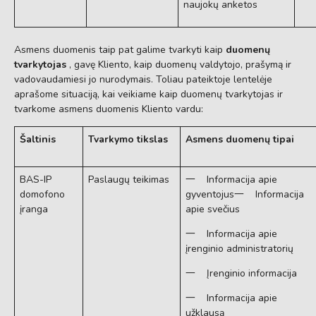
naujokų anketos
Asmens duomenis taip pat galime tvarkyti kaip
duomenų
tvarkytojas
, gavę Kliento, kaip duomenų valdytojo, prašymą ir
vadovaudamiesi jo nurodymais. Toliau pateiktoje lentelėje
aprašome situaciją, kai veikiame kaip duomenų tvarkytojas ir
tvarkome asmens duomenis Kliento vardu:
Šaltinis
Tvarkymo tikslas
Asmens duomenų tipai
BAS-IP
Paslaugų teikimas
一 Informacija apie
domofono
gyventojus一 Informacija
įranga
apie svečius
一 Informacija apie
įrenginio administratorių
一 Įrenginio informacija
一 Informacija apie
užklausą