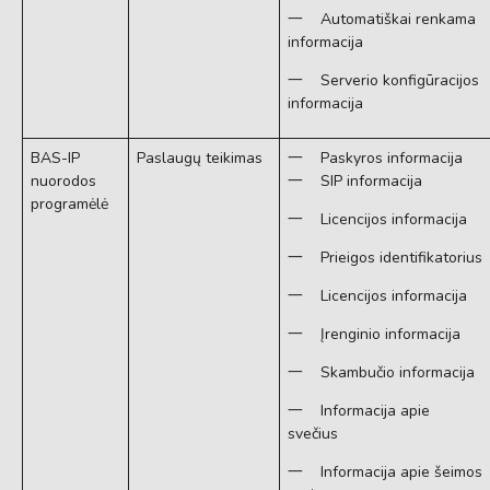
一 Automatiškai renkama
informacija
一 Serverio konfigūracijos
informacija
BAS-IP
Paslaugų teikimas
一 Paskyros informacija
nuorodos
一 SIP informacija
programėlė
一 Licencijos informacija
一 Prieigos identifikatorius
一 Licencijos informacija
一 Įrenginio informacija
一 Skambučio informacija
一 Informacija apie
svečius
一 Informacija apie šeimos