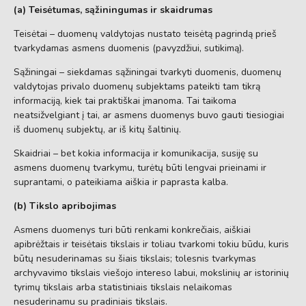
(a) Teisėtumas, sąžiningumas ir skaidrumas
Teisėtai – duomenų valdytojas nustato teisėtą pagrindą prieš
tvarkydamas asmens duomenis (pavyzdžiui, sutikimą).
Sąžiningai – siekdamas sąžiningai tvarkyti duomenis, duomenų
valdytojas privalo duomenų subjektams pateikti tam tikrą
informaciją, kiek tai praktiškai įmanoma. Tai taikoma
neatsižvelgiant į tai, ar asmens duomenys buvo gauti tiesiogiai
iš duomenų subjektų, ar iš kitų šaltinių.
Skaidriai – bet kokia informacija ir komunikacija, susiję su
asmens duomenų tvarkymu, turėtų būti lengvai prieinami ir
suprantami, o pateikiama aiškia ir paprasta kalba.
(b) Tikslo apribojimas
Asmens duomenys turi būti renkami konkrečiais, aiškiai
apibrėžtais ir teisėtais tikslais ir toliau tvarkomi tokiu būdu, kuris
būtų nesuderinamas su šiais tikslais; tolesnis tvarkymas
archyvavimo tikslais viešojo intereso labui, mokslinių ar istorinių
tyrimų tikslais arba statistiniais tikslais nelaikomas
nesuderinamu su pradiniais tikslais.