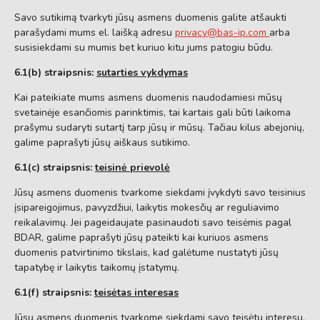
Savo sutikimą tvarkyti jūsų asmens duomenis galite atšaukti
parašydami mums el. laišką adresu
privacy@bas-ip.com
arba
susisiekdami su mumis bet kuriuo kitu jums patogiu būdu.
6.1(b) straipsnis:
sutarties vykdymas
Kai pateikiate mums asmens duomenis naudodamiesi mūsų
svetainėje esančiomis parinktimis, tai kartais gali būti laikoma
prašymu sudaryti sutartį tarp jūsų ir mūsų. Tačiau kilus abejonių,
galime paprašyti jūsų aiškaus sutikimo.
6.1(c) straipsnis:
teisinė prievolė
Jūsų asmens duomenis tvarkome siekdami įvykdyti savo teisinius
įsipareigojimus, pavyzdžiui, laikytis mokesčių ar reguliavimo
reikalavimų. Jei pageidaujate pasinaudoti savo teisėmis pagal
BDAR, galime paprašyti jūsų pateikti kai kuriuos asmens
duomenis patvirtinimo tikslais, kad galėtume nustatyti jūsų
tapatybę ir laikytis taikomų įstatymų.
6.1(f) straipsnis:
teisėtas interesas
Jūsų asmens duomenis tvarkome siekdami savo teisėtų interesų,