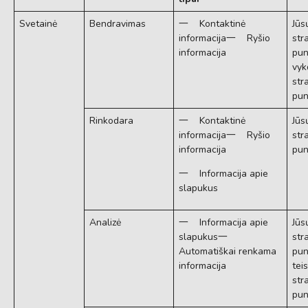
Svetainė
Bendravimas
一 Kontaktinė
Jūs
informacija一 Ryšio
str
informacija
pun
vyk
str
pun
Rinkodara
一 Kontaktinė
Jūs
informacija一 Ryšio
str
informacija
pun
一 Informacija apie
slapukus
Analizė
一 Informacija apie
Jūs
slapukus一
str
Automatiškai renkama
pun
informacija
tei
str
pun