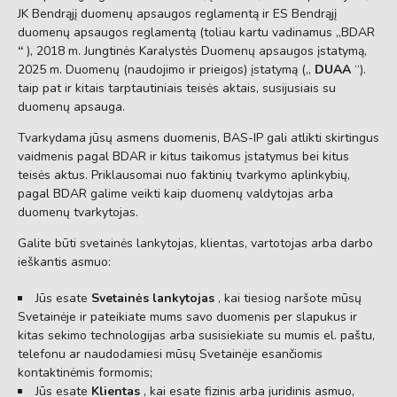
JK Bendrąjį duomenų apsaugos reglamentą ir ES Bendrąjį
duomenų apsaugos reglamentą (toliau kartu vadinamus „BDAR
“
), 2018 m. Jungtinės Karalystės Duomenų apsaugos įstatymą,
2025 m. Duomenų (naudojimo ir prieigos) įstatymą („
DUAA
“).
taip pat ir kitais tarptautiniais teisės aktais, susijusiais su
duomenų apsauga.
Tvarkydama jūsų asmens duomenis, BAS-IP gali atlikti skirtingus
vaidmenis pagal BDAR ir kitus taikomus įstatymus bei kitus
teisės aktus. Priklausomai nuo faktinių tvarkymo aplinkybių,
pagal BDAR galime veikti kaip duomenų valdytojas arba
duomenų tvarkytojas.
Galite būti svetainės lankytojas, klientas, vartotojas arba darbo
ieškantis asmuo:
Jūs esate
Svetainės lankytojas
, kai tiesiog naršote mūsų
Svetainėje ir pateikiate mums savo duomenis per slapukus ir
kitas sekimo technologijas arba susisiekiate su mumis el. paštu,
telefonu ar naudodamiesi mūsų Svetainėje esančiomis
kontaktinėmis formomis;
Jūs esate
Klientas
, kai esate fizinis arba juridinis asmuo,