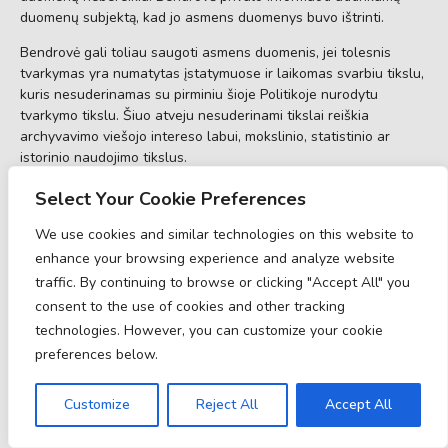
duomenų subjektą, kad jo asmens duomenys buvo ištrinti.
Bendrovė gali toliau saugoti asmens duomenis, jei tolesnis
tvarkymas yra numatytas įstatymuose ir laikomas svarbiu tikslu,
kuris nesuderinamas su pirminiu šioje Politikoje nurodytu
tvarkymo tikslu. Šiuo atveju nesuderinami tikslai reiškia
archyvavimo viešojo intereso labui, mokslinio, statistinio ar
istorinio naudojimo tikslus.
Nepaisant bet kurio iš aukščiau paminėtų duomenų saugojimo
Select Your Cookie Preferences
laikotarpių, galite paprašyti ištrinti savo asmens duomenis,
parašydami mums el. laišką adresu
privacy@bas-ip.com
arba
We use cookies and similar technologies on this website to
susisiekdami su mumis kitu jums patogiu būdu.
enhance your browsing experience and analyze website
traffic. By continuing to browse or clicking "Accept All" you
DUOMENŲ SAUGUMAS IR
consent to the use of cookies and other tracking
VIENTISUMAS
technologies. However, you can customize your cookie
preferences below.
Bendrovė yra atsakinga už tai, kad visi Bendrovės turimi ir už
kuriuos ji yra atsakinga asmens duomenys būtų saugomi saugiai
Customize
Reject All
Accept All
ir jokiomis aplinkybėmis nebūtų atskleidžiami jokiam asmeniui,
nebent tie asmenys būtų gavę specialų Bendrovės leidimą gauti