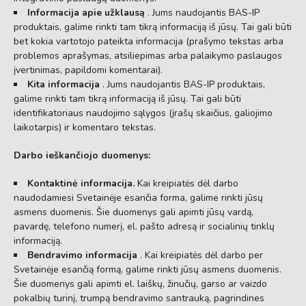
Informacija apie užklausą
. Jums naudojantis BAS-IP
produktais, galime rinkti tam tikrą informaciją iš jūsų. Tai gali būti
bet kokia vartotojo pateikta informacija (prašymo tekstas arba
problemos aprašymas, atsiliepimas arba palaikymo paslaugos
įvertinimas, papildomi komentarai).
Kita informacija
. Jums naudojantis BAS-IP produktais,
galime rinkti tam tikrą informaciją iš jūsų. Tai gali būti
identifikatoriaus naudojimo sąlygos (įrašų skaičius, galiojimo
laikotarpis) ir komentaro tekstas.
Darbo ieškančiojo duomenys:
Kontaktinė informacija.
Kai kreipiatės dėl darbo
naudodamiesi Svetainėje esančia forma, galime rinkti jūsų
asmens duomenis. Šie duomenys gali apimti jūsų vardą,
pavardę, telefono numerį, el. pašto adresą ir socialinių tinklų
informaciją.
Bendravimo informacija
. Kai kreipiatės dėl darbo per
Svetainėje esančią formą, galime rinkti jūsų asmens duomenis.
Šie duomenys gali apimti el. laiškų, žinučių, garso ar vaizdo
pokalbių turinį, trumpą bendravimo santrauką, pagrindines