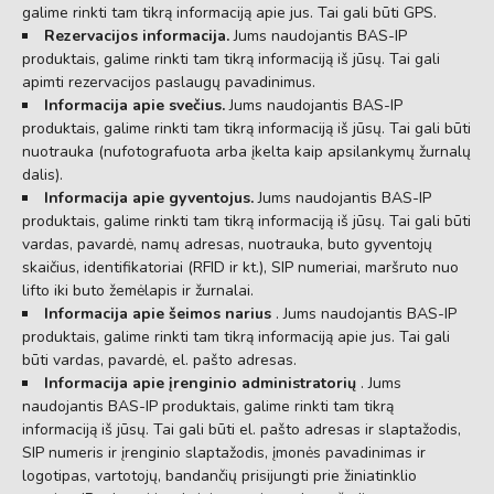
galime rinkti tam tikrą informaciją apie jus. Tai gali būti GPS.
Rezervacijos informacija.
Jums naudojantis BAS-IP
produktais, galime rinkti tam tikrą informaciją iš jūsų. Tai gali
apimti rezervacijos paslaugų pavadinimus.
Informacija apie svečius.
Jums naudojantis BAS-IP
produktais, galime rinkti tam tikrą informaciją iš jūsų. Tai gali būti
nuotrauka (nufotografuota arba įkelta kaip apsilankymų žurnalų
dalis).
Informacija apie gyventojus.
Jums naudojantis BAS-IP
produktais, galime rinkti tam tikrą informaciją iš jūsų. Tai gali būti
vardas, pavardė, namų adresas, nuotrauka, buto gyventojų
skaičius, identifikatoriai (RFID ir kt.), SIP numeriai, maršruto nuo
lifto iki buto žemėlapis ir žurnalai.
Informacija apie šeimos narius
. Jums naudojantis BAS-IP
produktais, galime rinkti tam tikrą informaciją apie jus. Tai gali
būti vardas, pavardė, el. pašto adresas.
Informacija apie įrenginio administratorių
. Jums
naudojantis BAS-IP produktais, galime rinkti tam tikrą
informaciją iš jūsų. Tai gali būti el. pašto adresas ir slaptažodis,
SIP numeris ir įrenginio slaptažodis, įmonės pavadinimas ir
logotipas, vartotojų, bandančių prisijungti prie žiniatinklio