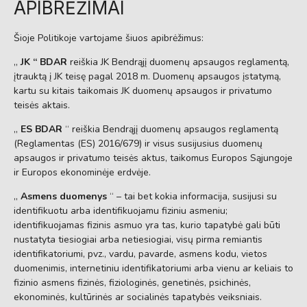
APIBRĖŽIMAI
Šioje Politikoje vartojame šiuos apibrėžimus:
„
JK “
BDAR
reiškia JK Bendrąjį duomenų apsaugos reglamentą,
įtrauktą į JK teisę pagal 2018 m. Duomenų apsaugos įstatymą,
kartu su kitais taikomais JK duomenų apsaugos ir privatumo
teisės aktais.
„
ES BDAR
“ reiškia Bendrąjį duomenų apsaugos reglamentą
(Reglamentas (ES) 2016/679) ir visus susijusius duomenų
apsaugos ir privatumo teisės aktus, taikomus Europos Sąjungoje
ir Europos ekonominėje erdvėje.
„
Asmens duomenys
“ – tai bet kokia informacija, susijusi su
identifikuotu arba identifikuojamu fiziniu asmeniu;
identifikuojamas fizinis asmuo yra tas, kurio tapatybė gali būti
nustatyta tiesiogiai arba netiesiogiai, visų pirma remiantis
identifikatoriumi, pvz., vardu, pavarde, asmens kodu, vietos
duomenimis, internetiniu identifikatoriumi arba vienu ar keliais to
fizinio asmens fizinės, fiziologinės, genetinės, psichinės,
ekonominės, kultūrinės ar socialinės tapatybės veiksniais.