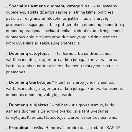
„
Specialios asmens duomenų kategorijos
“ – tai asmens
duomenys, atskleidžiantys rasinę ar etninę kilmę, politines
pažiūras, religinius ar filosofinius įsitikinimus ar narystę
profesinėse sąjungose, taip pat genetinių duomenų, biometrinių
duomenų tvarkymas siekiant unikaliai identifikuoti fizinį asmenį,
duomenys apie sveikatą arba duomenys apie fizinio asmens
lytinį gyvenimą ar seksualinę orientaciją.
„
Duomenų valdytojas
“ – tai fizinis arba juridinis asmuo,
valdžios institucija, agentūra ar kita įstaiga, kuri vienas arba
kartu su kitais nustato asmens duomenų tvarkymo tikslus ir
priemones.
„
Duomenų tvarkytojas
“ – tai fizinis arba juridinis asmuo,
valdžios institucija, agentūra ar kita įstaiga, kuri tvarko asmens
duomenis duomenų valdytojo vardu.
„
Duomenų subjektas
“ – tai bet kuris gyvas asmuo, kurio
asmens duomenis Bendrovė tvarko, įskaitant Svetainės
lankytojus, Klientus, Naudotojus, Darbo ieškančius asmenis.
„
Produktai
“ reiškia Bendrovės produktus, įskaitant „BAS-IP