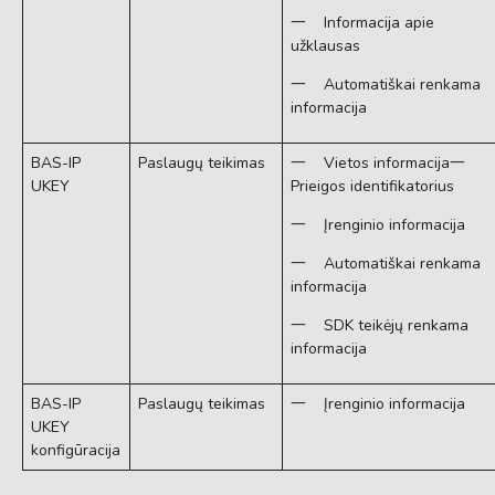
一 Informacija apie
užklausas
一 Automatiškai renkama
informacija
BAS-IP
Paslaugų teikimas
一 Vietos informacija一
UKEY
Prieigos identifikatorius
一 Įrenginio informacija
一 Automatiškai renkama
informacija
一 SDK teikėjų renkama
informacija
BAS-IP
Paslaugų teikimas
一 Įrenginio informacija
UKEY
konfigūracija