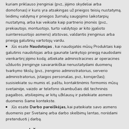
kuriam priklauso įrenginiai (pvz., įėjimo skydeliai arba
domofonas) ir kuris yra atsakingas už prieigos teisių nustatymą,
leidimų valdymą ir prieigos žurnalų saugojimo laikotarpių
nustatymą, arba kai veikiate kaip partnerio įmonės (pvz.,
prekiautojo, montuotojo, turto valdytojo ar kito įgalioto
suinteresuotojo asmens) atstovas, valdantis įrenginius arba
prieigą galutinių vartotojų vardu.
Jūs esate
Naudotojas
, kai naudojatės mūsų Produktais kaip
galutinis naudotojas arba gaunate lankytojo prieigą naudodami
vienkartinį įėjimo kodą; atliekate administracines ar operacines
užduotis įrenginyje savarankiškai nenustatydami duomenų
tvarkymo tikslų (pvz., įrenginio administratorius, serverio
administratorius, įstaigos personalas, pvz., konsjeržas);
susisiekiate su mumis el. paštu, kontaktinėmis formomis mūsų
svetainėje, vaizdo ar telefono skambučiais dėl techninės
pagalbos, atsiliepimų ar kitų užklausų ir pateikiate asmens
duomenis šiame kontekste.
Jūs esate
Darbo pareiškėjas,
kai pateikiate savo asmens
duomenis per Svetainę arba darbo skelbimų lentas, norėdami
pretenduoti į darbą.