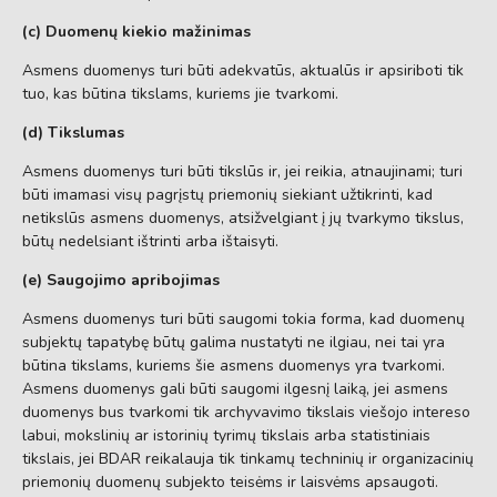
(c) Duomenų kiekio mažinimas
Asmens duomenys turi būti adekvatūs, aktualūs ir apsiriboti tik
tuo, kas būtina tikslams, kuriems jie tvarkomi.
(d) Tikslumas
Asmens duomenys turi būti tikslūs ir, jei reikia, atnaujinami; turi
būti imamasi visų pagrįstų priemonių siekiant užtikrinti, kad
netikslūs asmens duomenys, atsižvelgiant į jų tvarkymo tikslus,
būtų nedelsiant ištrinti arba ištaisyti.
(e) Saugojimo apribojimas
Asmens duomenys turi būti saugomi tokia forma, kad duomenų
subjektų tapatybę būtų galima nustatyti ne ilgiau, nei tai yra
būtina tikslams, kuriems šie asmens duomenys yra tvarkomi.
Asmens duomenys gali būti saugomi ilgesnį laiką, jei asmens
duomenys bus tvarkomi tik archyvavimo tikslais viešojo intereso
labui, mokslinių ar istorinių tyrimų tikslais arba statistiniais
tikslais, jei BDAR reikalauja tik tinkamų techninių ir organizacinių
priemonių duomenų subjekto teisėms ir laisvėms apsaugoti.