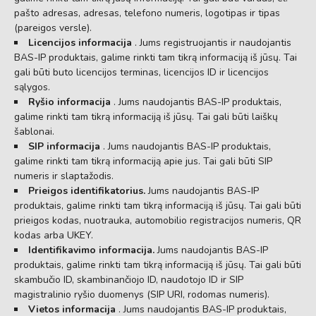
pašto adresas, adresas, telefono numeris, logotipas ir tipas
(pareigos versle).
Licencijos informacija
. Jums registruojantis ir naudojantis
BAS-IP produktais, galime rinkti tam tikrą informaciją iš jūsų. Tai
gali būti buto licencijos terminas, licencijos ID ir licencijos
sąlygos.
Ryšio informacija
. Jums naudojantis BAS-IP produktais,
galime rinkti tam tikrą informaciją iš jūsų. Tai gali būti laiškų
šablonai.
SIP informacija
. Jums naudojantis BAS-IP produktais,
galime rinkti tam tikrą informaciją apie jus. Tai gali būti SIP
numeris ir slaptažodis.
Prieigos identifikatorius.
Jums naudojantis BAS-IP
produktais, galime rinkti tam tikrą informaciją iš jūsų. Tai gali būti
prieigos kodas, nuotrauka, automobilio registracijos numeris, QR
kodas arba UKEY.
Identifikavimo informacija.
Jums naudojantis BAS-IP
produktais, galime rinkti tam tikrą informaciją iš jūsų. Tai gali būti
skambučio ID, skambinančiojo ID, naudotojo ID ir SIP
magistralinio ryšio duomenys (SIP URI, rodomas numeris).
Vietos informacija
. Jums naudojantis BAS-IP produktais,