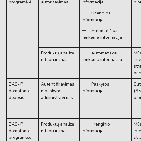
programėlė
autorizavimas
informacija
b p
一 Licencijos
informacija
一 Automatiškai
renkama informacija
Produktų analizė
一 Automatiškai
Mūs
ir tobulinimas
renkama informacija
int
str
pun
BAS-IP
Autentifikavimas
一 Paskyros
Sut
domofono
ir paskyros
informacija
(6 
debesis
administravimas
b p
BAS-IP
Produktų analizė
一 Įrenginio
Mūs
domofono
ir tobulinimas
informacija
int
programėlė
str