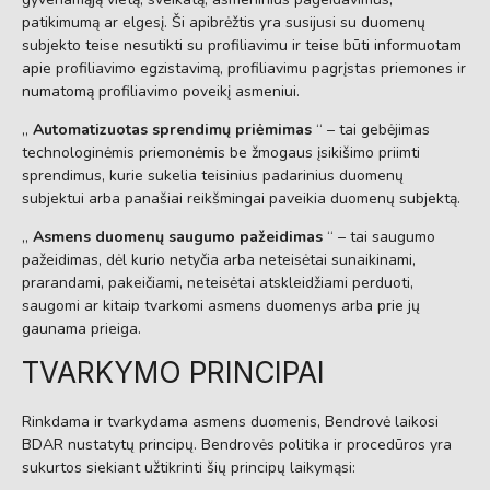
patikimumą ar elgesį. Ši apibrėžtis yra susijusi su duomenų
subjekto teise nesutikti su profiliavimu ir teise būti informuotam
apie profiliavimo egzistavimą, profiliavimu pagrįstas priemones ir
numatomą profiliavimo poveikį asmeniui.
„
Automatizuotas sprendimų priėmimas
“ – tai gebėjimas
technologinėmis priemonėmis be žmogaus įsikišimo priimti
sprendimus, kurie sukelia teisinius padarinius duomenų
subjektui arba panašiai reikšmingai paveikia duomenų subjektą.
„
Asmens duomenų saugumo pažeidimas
“ – tai saugumo
pažeidimas, dėl kurio netyčia arba neteisėtai sunaikinami,
prarandami, pakeičiami, neteisėtai atskleidžiami perduoti,
saugomi ar kitaip tvarkomi asmens duomenys arba prie jų
gaunama prieiga.
TVARKYMO PRINCIPAI
Rinkdama ir tvarkydama asmens duomenis, Bendrovė laikosi
BDAR nustatytų principų. Bendrovės politika ir procedūros yra
sukurtos siekiant užtikrinti šių principų laikymąsi: