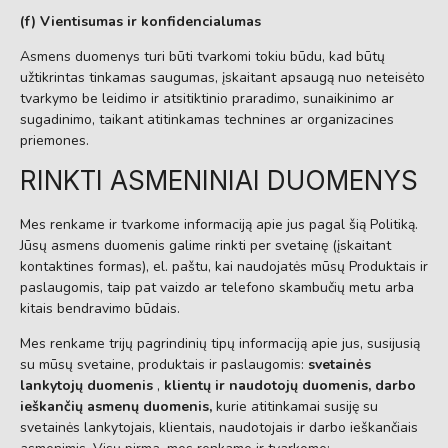
(f) Vientisumas ir konfidencialumas
Asmens duomenys turi būti tvarkomi tokiu būdu, kad būtų
užtikrintas tinkamas saugumas, įskaitant apsaugą nuo neteisėto
tvarkymo be leidimo ir atsitiktinio praradimo, sunaikinimo ar
sugadinimo, taikant atitinkamas technines ar organizacines
priemones.
RINKTI ASMENINIAI DUOMENYS
Mes renkame ir tvarkome informaciją apie jus pagal šią Politiką.
Jūsų asmens duomenis galime rinkti per svetainę (įskaitant
kontaktines formas), el. paštu, kai naudojatės mūsų Produktais ir
paslaugomis, taip pat vaizdo ar telefono skambučių metu arba
kitais bendravimo būdais.
Mes renkame trijų pagrindinių tipų informaciją apie jus, susijusią
su mūsų svetaine, produktais ir paslaugomis:
svetainės
lankytojų duomenis
,
klientų ir naudotojų duomenis, darbo
ieškančių asmenų duomenis,
kurie atitinkamai susiję su
svetainės lankytojais, klientais, naudotojais ir darbo ieškančiais