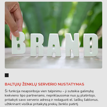
BALTŲJŲ ŽENKLŲ SERVERIO NUSTATYMAS
Ši funkcija neapsiriboja vien talpinimu – ji suteikia galimybę
kiekvieno tipo partneriams, nepriklausomai nuo jų platintojo,
pritaikyti savo serverio adresą ir redaguoti el. laiškų šablonus,
užtikrinant visiškai pritaikytą prekių ženklo patirtį.