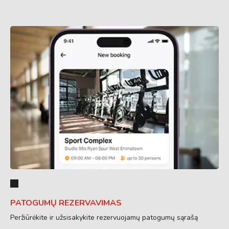
PATOGUMŲ REZERVAVIMAS
Peržiūrėkite ir užsisakykite rezervuojamų patogumų sąrašą