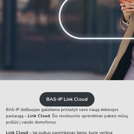
BAS-IP Link Cloud
BAS-IP didžiuojasi galėdama pristatyti savo naują debesijos
paslaugą –
Link Cloud
. Šis revoliucinis sprendimas pakeis mūsų
požiūrį į vaizdo domofonus.
Link Cloud
– tai puikus pasirinkimas tiems, kurie vertina