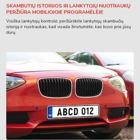
SKAMBUTIŲ ISTORIJOS IR LANKYTOJŲ NUOTRAUKŲ
PERŽIŪRA MOBILIOJOJE PROGRAMĖLĖJE
Visiška lankytojų kontrolė: peržiūrėkite lankytojų skambučių
istoriją ir nuotraukas, kad visada žinotumėte, kas buvo prie jūsų
durų