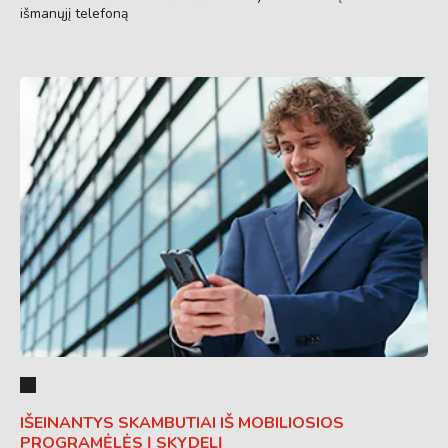
išmanųjį telefoną
IŠEINANTYS SKAMBUTIAI IŠ MOBILIOSIOS
PROGRAMĖLĖS Į SKYDELĮ