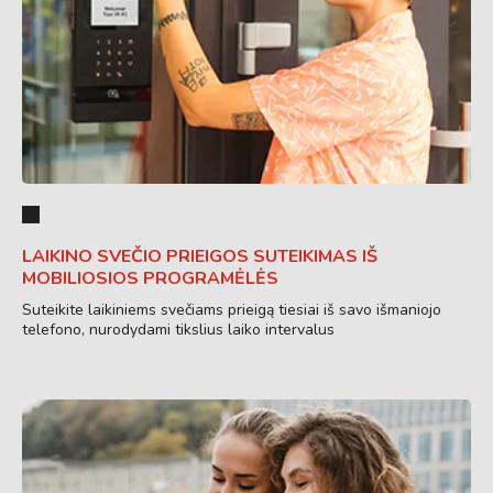
LAIKINO SVEČIO PRIEIGOS SUTEIKIMAS IŠ
MOBILIOSIOS PROGRAMĖLĖS
Suteikite laikiniems svečiams prieigą tiesiai iš savo išmaniojo
telefono, nurodydami tikslius laiko intervalus