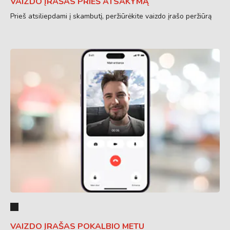
VAIZDO ĮRAŠAS PRIEŠ ATSAKYMĄ
Prieš atsiliepdami į skambutį, peržiūrėkite vaizdo įrašo peržiūrą
VAIZDO ĮRAŠAS POKALBIO METU