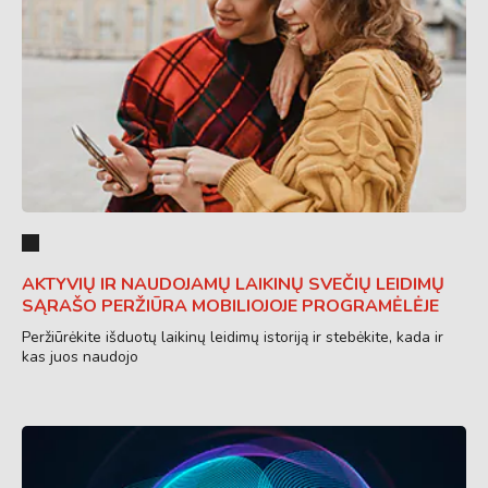
AKTYVIŲ IR NAUDOJAMŲ LAIKINŲ SVEČIŲ LEIDIMŲ
SĄRAŠO PERŽIŪRA MOBILIOJOJE PROGRAMĖLĖJE
Peržiūrėkite išduotų laikinų leidimų istoriją ir stebėkite, kada ir
kas juos naudojo