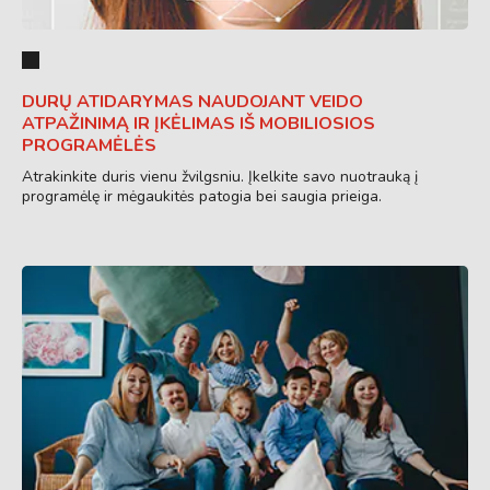
DURŲ ATIDARYMAS NAUDOJANT VEIDO
ATPAŽINIMĄ IR ĮKĖLIMAS IŠ MOBILIOSIOS
PROGRAMĖLĖS
Atrakinkite duris vienu žvilgsniu. Įkelkite savo nuotrauką į
programėlę ir mėgaukitės patogia bei saugia prieiga.