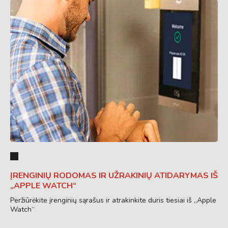
ĮRENGINIŲ RODOMAS IR UŽRAKINIŲ ATIDARYMAS IŠ
„APPLE WATCH“
Peržiūrėkite įrenginių sąrašus ir atrakinkite duris tiesiai iš „Apple
Watch“