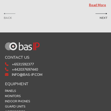
Read More
BACK
NEXT
CONTACT US
+6531592377
+442037697440
INFO@BAS-IP.COM
EQUIPMENT
PANELS
MONITORS
INDOOR PHONES
GUARD UNITS