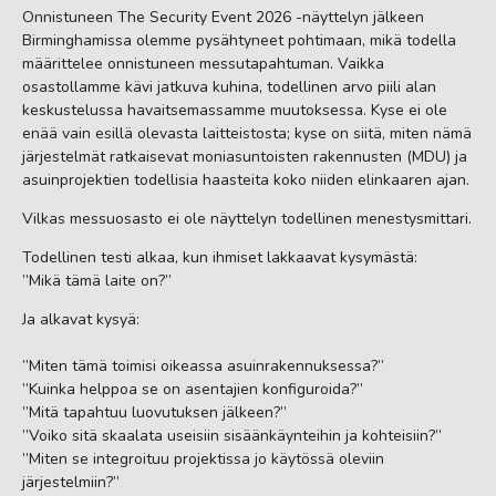
Onnistuneen The Security Event 2026 -näyttelyn jälkeen
Birminghamissa olemme pysähtyneet pohtimaan, mikä todella
määrittelee onnistuneen messutapahtuman. Vaikka
osastollamme kävi jatkuva kuhina, todellinen arvo piili alan
keskustelussa havaitsemassamme muutoksessa. Kyse ei ole
enää vain esillä olevasta laitteistosta; kyse on siitä, miten nämä
järjestelmät ratkaisevat moniasuntoisten rakennusten (MDU) ja
asuinprojektien todellisia haasteita koko niiden elinkaaren ajan.
Vilkas messuosasto ei ole näyttelyn todellinen menestysmittari.
Todellinen testi alkaa, kun ihmiset lakkaavat kysymästä:
”Mikä tämä laite on?”
Ja alkavat kysyä:
”Miten tämä toimisi oikeassa asuinrakennuksessa?”
”Kuinka helppoa se on asentajien konfiguroida?”
”Mitä tapahtuu luovutuksen jälkeen?”
”Voiko sitä skaalata useisiin sisäänkäynteihin ja kohteisiin?”
”Miten se integroituu projektissa jo käytössä oleviin
järjestelmiin?”