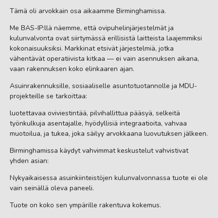
Tämä oli arvokkain osa aikaamme Birminghamissa.
Me BAS-IP:llä näemme, että ovipuhelinjärjestelmät ja
kulunvalvonta ovat siirtymässä erillisistä laitteista laajemmiksi
kokonaisuuksiksi. Markkinat etsivät järjestelmiä, jotka
vähentävät operatiivista kitkaa — ei vain asennuksen aikana,
vaan rakennuksen koko elinkaaren ajan.
Asuinrakennuksille, sosiaaliselle asuntotuotannolle ja MDU-
projekteille se tarkoittaa:
luotettavaa oviviestintää, pilvihallittua pääsyä, selkeitä
työnkulkuja asentajalle, hyödyllisiä integraatioita, vahvaa
muotoilua, ja tukea, joka säilyy arvokkaana luovutuksen jälkeen.
Birminghamissa käydyt vahvimmat keskustelut vahvistivat
yhden asian:
Nykyaikaisessa asuinkiinteistöjen kulunvalvonnassa tuote ei ole
vain seinällä oleva paneeli.
Tuote on koko sen ympärille rakentuva kokemus.