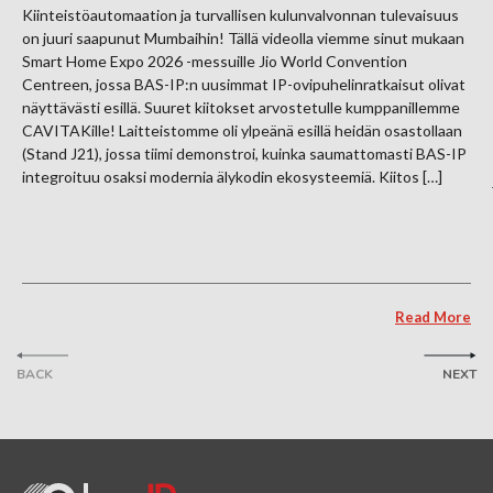
Kiinteistöautomaation ja turvallisen kulunvalvonnan tulevaisuus
on juuri saapunut Mumbaihin! Tällä videolla viemme sinut mukaan
Smart Home Expo 2026 -messuille Jio World Convention
Centreen, jossa BAS-IP:n uusimmat IP-ovipuhelinratkaisut olivat
näyttävästi esillä. Suuret kiitokset arvostetulle kumppanillemme
CAVITAKille! Laitteistomme oli ylpeänä esillä heidän osastollaan
(Stand J21), jossa tiimi demonstroi, kuinka saumattomasti BAS-IP
integroituu osaksi modernia älykodin ekosysteemiä. Kiitos […]
Read More
BACK
NEXT