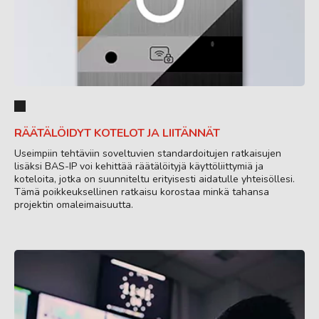
RÄÄTÄLÖIDYT KOTELOT JA LIITÄNNÄT
Useimpiin tehtäviin soveltuvien standardoitujen ratkaisujen
lisäksi BAS-IP voi kehittää räätälöityjä käyttöliittymiä ja
koteloita, jotka on suunniteltu erityisesti aidatulle yhteisöllesi.
Tämä poikkeuksellinen ratkaisu korostaa minkä tahansa
projektin omaleimaisuutta.