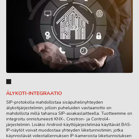
ÄLYKOTI-INTEGRAATIO
SIP-protokolla mahdollistaa sisäpuhelinyhteyden
älykotijärjestelmiin, jolloin puheluiden vastaanotto on
mahdollista millä tahansa SIP-asiakaslaitteella. Tuotteemme on
integroitu onnistuneesti KNX-, Crestron- ja Control4-
järjestelmiin. Lisäksi Android-käyttöjärjestelmää käyttävät BAS-
IP-näytöt voivat muodostaa yhteyden liiketunnistimiin, jotka
käynnistävät videotallennuksen IP-kameroista liiketunnistuksen