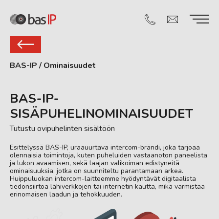
BAS-IP
/
Ominaisuudet
BAS-IP-
SISÄPUHELINOMINAISUUDET
Tutustu ovipuhelinten sisältöön
Esittelyssä BAS-IP, uraauurtava intercom-brändi, joka tarjoaa
olennaisia ​​toimintoja, kuten puheluiden vastaanoton paneelista
ja lukon avaamisen, sekä laajan valikoiman edistyneitä
ominaisuuksia, jotka on suunniteltu parantamaan arkea.
Huippuluokan intercom-laitteemme hyödyntävät digitaalista
tiedonsiirtoa lähiverkkojen tai internetin kautta, mikä varmistaa
erinomaisen laadun ja tehokkuuden.