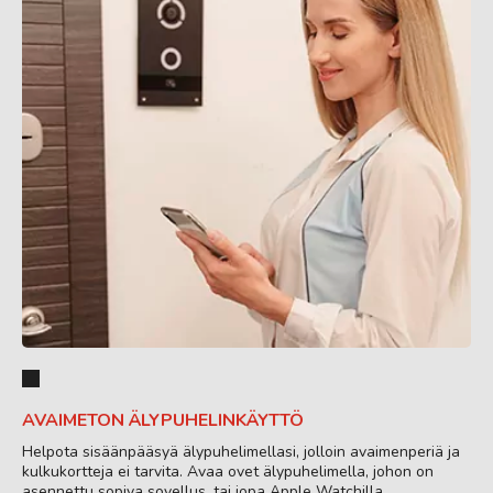
AVAIMETON ÄLYPUHELINKÄYTTÖ
Helpota sisäänpääsyä älypuhelimellasi, jolloin avaimenperiä ja
kulkukortteja ei tarvita. Avaa ovet älypuhelimella, johon on
asennettu sopiva sovellus, tai jopa Apple Watchilla.