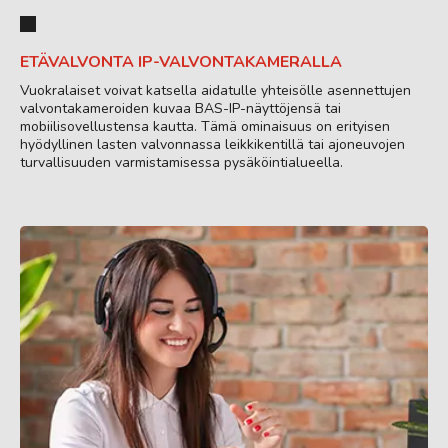
ETÄVALVONTA IP-VALVONTAKAMERALLA
Vuokralaiset voivat katsella aidatulle yhteisölle asennettujen
valvontakameroiden kuvaa BAS-IP-näyttöjensä tai
mobiilisovellustensa kautta. Tämä ominaisuus on erityisen
hyödyllinen lasten valvonnassa leikkikentillä tai ajoneuvojen
turvallisuuden varmistamisessa pysäköintialueella.