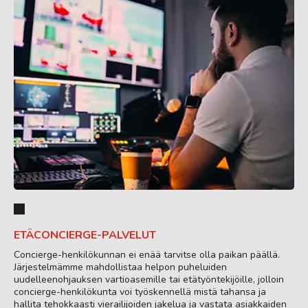
ETÄCONCIERGE-PALVELUT
Concierge-henkilökunnan ei enää tarvitse olla paikan päällä.
Järjestelmämme mahdollistaa helpon puheluiden
uudelleenohjauksen vartioasemille tai etätyöntekijöille, jolloin
concierge-henkilökunta voi työskennellä mistä tahansa ja
hallita tehokkaasti vierailijoiden jakelua ja vastata asiakkaiden