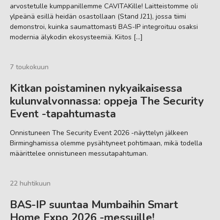
arvostetulle kumppanillemme CAVITAKille! Laitteistomme oli
ylpeänä esillä heidän osastollaan (Stand J21), jossa tiimi
demonstroi, kuinka saumattomasti BAS-IP integroituu osaksi
modernia älykodin ekosysteemiä. Kiitos […]
7 toukokuun
Kitkan poistaminen nykyaikaisessa
kulunvalvonnassa: oppeja The Security
Event -tapahtumasta
Onnistuneen The Security Event 2026 -näyttelyn jälkeen
Birminghamissa olemme pysähtyneet pohtimaan, mikä todella
määrittelee onnistuneen messutapahtuman.
22 huhtikuun
BAS-IP suuntaa Mumbaihin Smart
Home Expo 2026 -messuille!