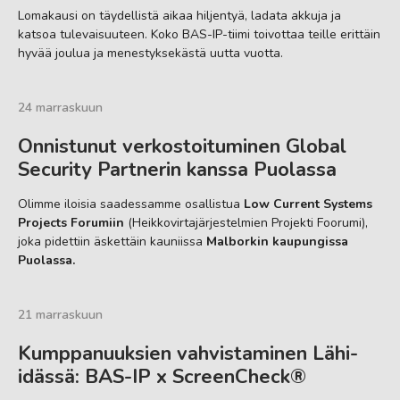
Lomakausi on täydellistä aikaa hiljentyä, ladata akkuja ja
katsoa tulevaisuuteen. Koko BAS-IP-tiimi toivottaa teille erittäin
hyvää joulua ja menestyksekästä uutta vuotta.
24 marraskuun
Onnistunut verkostoituminen Global
Security Partnerin kanssa Puolassa
Olimme iloisia saadessamme osallistua
Low Current Systems
Projects Forumiin
(Heikkovirtajärjestelmien Projekti Foorumi),
joka pidettiin äskettäin kauniissa
Malborkin kaupungissa
Puolassa.
21 marraskuun
Kumppanuuksien vahvistaminen Lähi-
idässä: BAS-IP x ScreenCheck®