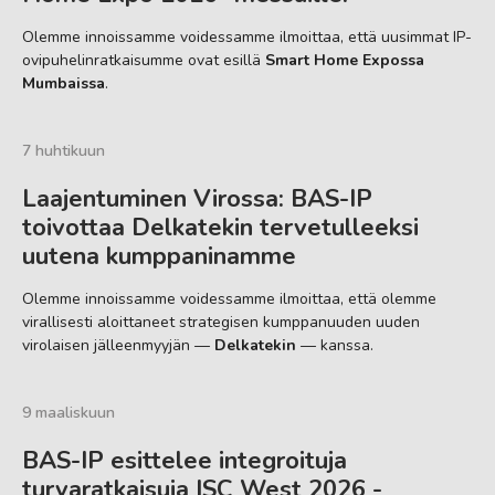
Olemme innoissamme voidessamme ilmoittaa, että uusimmat IP-
ovipuhelinratkaisumme ovat esillä
Smart Home Expossa
Mumbaissa
.
7 huhtikuun
Laajentuminen Virossa: BAS-IP
toivottaa Delkatekin tervetulleeksi
uutena kumppaninamme
Olemme innoissamme voidessamme ilmoittaa, että olemme
virallisesti aloittaneet strategisen kumppanuuden uuden
virolaisen jälleenmyyjän —
Delkatekin
— kanssa.
9 maaliskuun
BAS-IP esittelee integroituja
turvaratkaisuja ISC West 2026 -