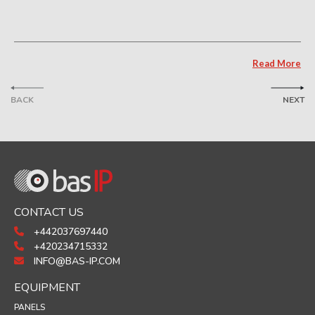
Read More
BACK
NEXT
CONTACT US
+442037697440
+420234715332
INFO@BAS-IP.COM
EQUIPMENT
PANELS