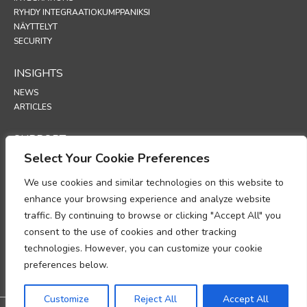
RYHDY INTEGRAATIOKUMPPANIKSI
NÄYTTELYT
SECURITY
INSIGHTS
NEWS
ARTICLES
SUPPORT
Select Your Cookie Preferences
TECHNICAL PORTAL
We use cookies and similar technologies on this website to
POLICIES
enhance your browsing experience and analyze website
TIETOSUOJAKÄYTÄNTÖ
traffic. By continuing to browse or clicking "Accept All" you
EVÄSTEKÄYTÄNTÖ
consent to the use of cookies and other tracking
MUISTIO HENKILÖTIETOJEN KÄSITTELYN
technologies. However, you can customize your cookie
VAATIMUSTENMUKAISUUDESTA
TIETOJEN KÄSITTELYÄ KOSKEVA LISÄYS
preferences below.
UP
Customize
Reject All
Accept All