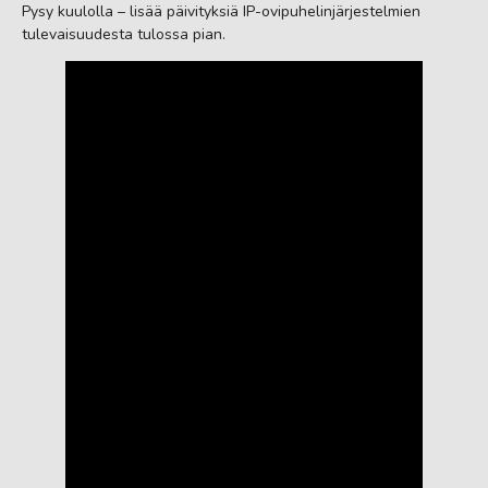
Pysy kuulolla – lisää päivityksiä IP-ovipuhelinjärjestelmien
tulevaisuudesta tulossa pian.