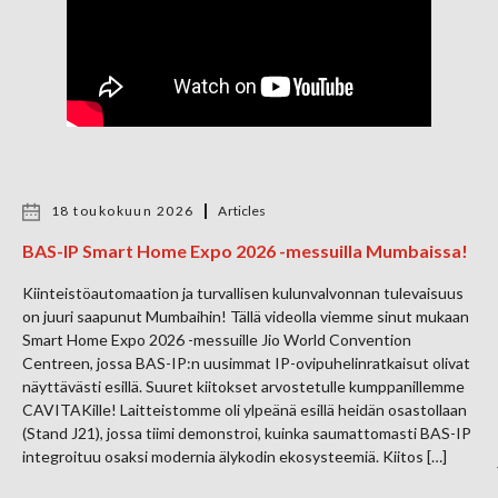
18 toukokuun 2026
Articles
BAS-IP Smart Home Expo 2026 -messuilla Mumbaissa!
Kiinteistöautomaation ja turvallisen kulunvalvonnan tulevaisuus
on juuri saapunut Mumbaihin! Tällä videolla viemme sinut mukaan
Smart Home Expo 2026 -messuille Jio World Convention
Centreen, jossa BAS-IP:n uusimmat IP-ovipuhelinratkaisut olivat
näyttävästi esillä. Suuret kiitokset arvostetulle kumppanillemme
CAVITAKille! Laitteistomme oli ylpeänä esillä heidän osastollaan
(Stand J21), jossa tiimi demonstroi, kuinka saumattomasti BAS-IP
integroituu osaksi modernia älykodin ekosysteemiä. Kiitos […]