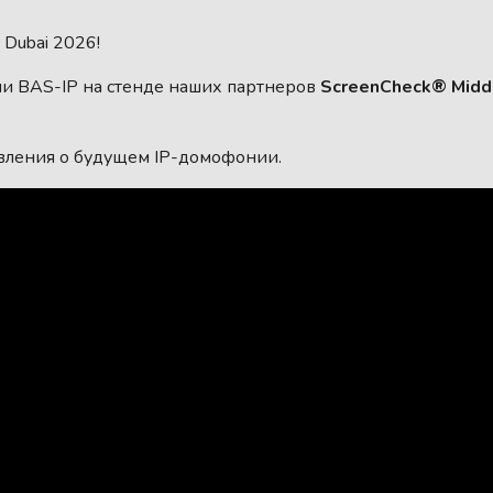
 Dubai 2026!
и BAS-IP на стенде наших партнеров
ScreenCheck® Midd
овления о будущем IP-домофонии.