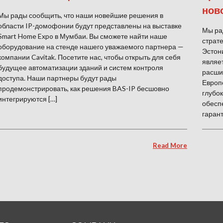
нов
Мы рады сообщить, что наши новейшие решения в
области IP-домофонии будут представлены на выставке
Мы ра
Smart Home Expo в Мумбаи. Вы сможете найти наше
страт
оборудование на стенде нашего уважаемого партнера —
Эстон
компании Cavitak. Посетите нас, чтобы открыть для себя
являе
будущее автоматизации зданий и систем контроля
расши
доступа. Наши партнеры будут рады
Европе
продемонстрировать, как решения BAS-IP бесшовно
глубок
интегрируются […]
обесп
гарант
Read More