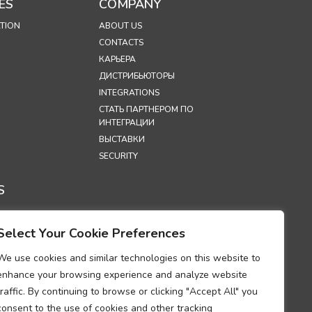
ES
COMPANY
TION
ABOUT US
CONTACTS
КАРЬЕРА
ДИСТРИБЬЮТОРЫ
INTEGRATIONS
СТАТЬ ПАРТНЕРОМ ПО
ИНТЕГРАЦИИ
ВЫСТАВКИ
SECURITY
S
А
НЦИАЛЬНОСТИ
Select Your Cookie Preferences
А
ОВАНИЯ
We use cookies and similar technologies on this website to
OOKIES
enhance your browsing experience and analyze website
УМ О
traffic. By continuing to browse or clicking "Accept All" you
ТВИИ
consent to the use of cookies and other tracking
ИЯМ В ОБЛАСТИ