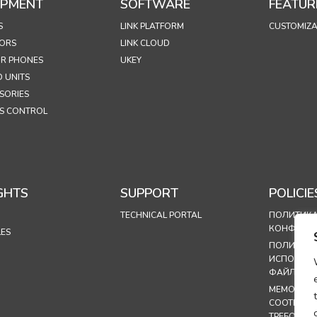
IPMENT
SOFTWARE
FEATUR
S
LINK PLATFORM
CUSTOMIZA
ORS
LINK CLOUD
R PHONES
UKEY
 UNITS
SORIES
S CONTROL
GHTS
SUPPORT
POLICIE
TECHNICAL PORTAL
ПОЛИТИК
КОНФИДЕ
LES
ПОЛИТИК
ИСПОЛЬЗ
ФАЙЛОВ C
МЕМОРАНД
СООТВЕТС
ТРЕБОВАН