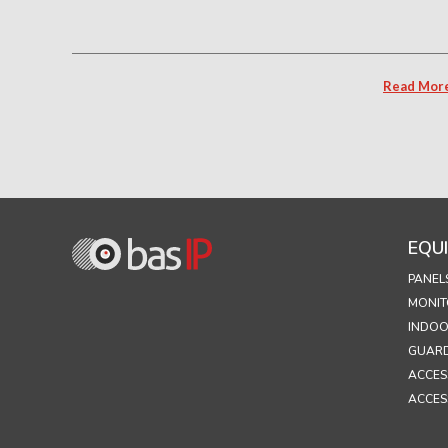
Read Mor
EQU
PANEL
MONIT
INDOO
GUARD
ACCES
ACCES