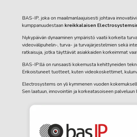
BAS-IP, joka on maailmanlaajuisesti johtava innovatiivi
kumppanuudestaan
kreikkalaisen Electrosystemsi
Nykypäivän dynaaminen ympäristö vaatii korkeita turval
videovälipuhelin-, turva- ja turvajärjestelmien sekä inte
ratkaisuja, jotka täyttävät asiakkaiden korkeimmat vaa
BAS-IP:llä on runsaasti kokemusta kehittyneiden tekn
Erikoistuneet tuotteet, kuten videokoskettimet, kulunv
Electrosystems on yli kymmenen vuoden kokemuksella Kr
Sen laatuun, innovointiin ja korkeatasoiseen palveluun 