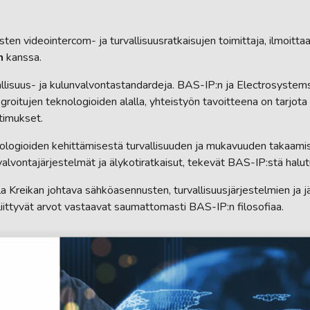
sten videointercom- ja turvallisuusratkaisujen toimittaja, ilmoitt
n
kanssa.
lisuus- ja kulunvalvontastandardeja. BAS-IP:n ja Electrosystemsi
groitujen teknologioiden alalla, yhteistyön tavoitteena on tarjota i
timukset.
ologioiden kehittämisestä turvallisuuden ja mukavuuden takaamis
alvontajärjestelmät ja älykotiratkaisut, tekevät BAS-IP:stä halut
eikan johtava sähköasennusten, turvallisuusjärjestelmien ja jär
liittyvät arvot vastaavat saumattomasti BAS-IP:n filosofiaa.