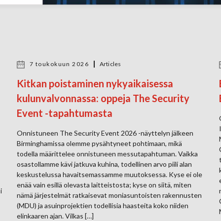
7 toukokuun 2026
Articles
Kitkan poistaminen nykyaikaisessa
kulunvalvonnassa: oppeja The Security
Event -tapahtumasta
Onnistuneen The Security Event 2026 -näyttelyn jälkeen
Birminghamissa olemme pysähtyneet pohtimaan, mikä
todella määrittelee onnistuneen messutapahtuman. Vaikka
osastollamme kävi jatkuva kuhina, todellinen arvo piili alan
keskustelussa havaitsemassamme muutoksessa. Kyse ei ole
enää vain esillä olevasta laitteistosta; kyse on siitä, miten
i
nämä järjestelmät ratkaisevat moniasuntoisten rakennusten
(MDU) ja asuinprojektien todellisia haasteita koko niiden
elinkaaren ajan. Vilkas […]