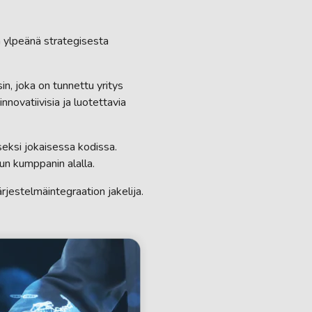
aa ylpeänä strategisesta
n, joka on tunnettu yritys
nnovatiivisia ja luotettavia
eksi jokaisessa kodissa.
un kumppanin alalla.
jestelmäintegraation jakelija.