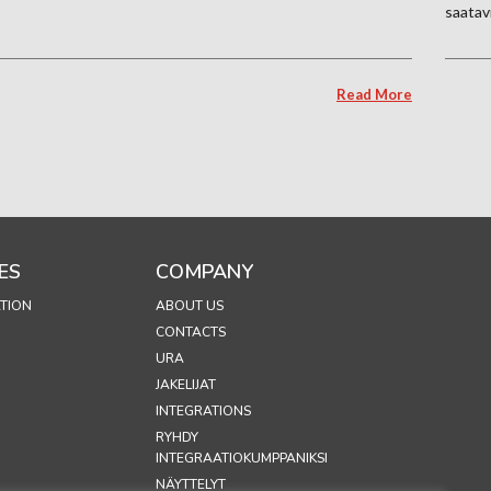
saatavi
Read More
ES
COMPANY
TION
ABOUT US
CONTACTS
URA
JAKELIJAT
INTEGRATIONS
RYHDY
INTEGRAATIOKUMPPANIKSI
NÄYTTELYT