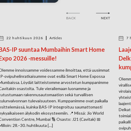
BACK
NEXT
22 huhtikuun 2026
Articles
7 
BAS-IP suuntaa Mumbaihin Smart Home
Laaj
Expo 2026 -messuille!
Delk
kum
Olemme innoissamme voidessamme ilmoittaa, että uusimmat
IP-ovipuhelinratkaisumme ovat esillä Smart Home Expossa
Olemme
Mumbaissa. Löydät laitteistomme arvostetun kumppanimme
virall
Cavitakin osastolta. Tule vierailemaan luonamme ja
virola
tutustumaan rakennusautomaation sekä turvallisen
yhteis
kulunvalvonnan tulevaisuuteen. Kumppanimme ovat paikalla
laajen
esittelemässä, kuinka BAS-IP integroituu saumattomasti
Delkat
nykyaikaiseen älykodin ekosysteemiin. 📍 Missä: Jio World
toimia
Convention Centre, Mumbai 🔢 Osasto: J21 (Cavitak) 📅
paikal
Milloin: 28.–30. huhtikuuta […]
ovipuh