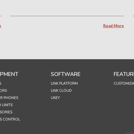
e
Read More
IPMENT
SOFTWARE
FEATUR
S
LINK PLATFORM
CUSTOMIZA
ORS
LINK CLOUD
R PHONES
UKEY
 UNITS
SORIES
S CONTROL