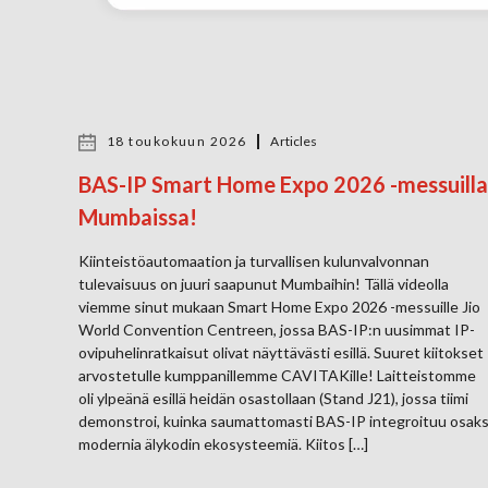
18 toukokuun 2026
Articles
BAS-IP Smart Home Expo 2026 -messuilla
Mumbaissa!
Kiinteistöautomaation ja turvallisen kulunvalvonnan
tulevaisuus on juuri saapunut Mumbaihin! Tällä videolla
viemme sinut mukaan Smart Home Expo 2026 -messuille Jio
World Convention Centreen, jossa BAS-IP:n uusimmat IP-
ovipuhelinratkaisut olivat näyttävästi esillä. Suuret kiitokset
arvostetulle kumppanillemme CAVITAKille! Laitteistomme
oli ylpeänä esillä heidän osastollaan (Stand J21), jossa tiimi
demonstroi, kuinka saumattomasti BAS-IP integroituu osaks
modernia älykodin ekosysteemiä. Kiitos […]