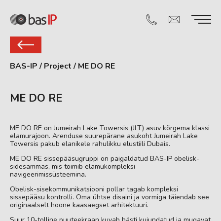
BAS-IP
/
Project
/
ME DO RE
ME DO RE
ME DO RE on Jumeirah Lake Towersis (JLT) asuv kõrgema klassi
elamurajoon. Arenduse suurepärane asukoht Jumeirah Lake
Towersis pakub elanikele rahulikku elustiili Dubais.
ME DO RE sissepääsugruppi on paigaldatud BAS-IP obelisk-
sidesammas, mis toimib elamukompleksi
navigeerimissüsteemina.
Obelisk-sisekommunikatsiooni pollar tagab kompleksi
sissepääsu kontrolli. Oma ühtse disaini ja vormiga täiendab see
originaalselt hoone kaasaegset arhitektuuri.
Suur 10-tolline puuteekraan kuvab hästi kujundatud ja mugavat