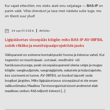
Kui vajad ettevõtet, mis oleks alati sinu seljataga —
BAS‑IP
on
parim valik. Võta ühendust ja lase meil näidata sulle tuge, mis
on tõesti suur jõud!
14 aprill 2026
Articles
Ligipääsetav sissepääs kõigile: miks BAS-IP AV-08FBIL
sobib riiklike ja munitsipaalprojektide jaoks
Välispaneel on esimene kontaktpunkt hoone ja inimese vahel. Kui
tegemist on munitsipaal-, sotsiaal-, meditsiini- või
haridusasutusega, peab sissepääsupaneel olema selge ja mugav
kõigile: vaegkuuljatele, vaegnägijatele, eakatele ja külastajatele,
kes süsteemi ei tunne. AV-08FBIL on loodud täpselt seda
loogikat järgides. Miks ligipääsetavus sissepääsul ei ole enam
valikuvõimalus Maailma Terviseorganisatsiooni andmetel elab
maailmas umbes 466 miljonit inimest […]