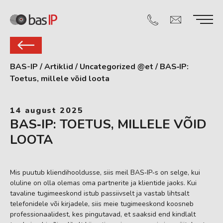
BAS-IP
/
Artiklid
/
Uncategorized @et
/
BAS‑IP:
Toetus, millele võid loota
14 august 2025
BAS‑IP: TOETUS, MILLELE VÕID
LOOTA
Mis puutub kliendihooldusse, siis meil BAS‑IP‑s on selge, kui
oluline on olla olemas oma partnerite ja klientide jaoks. Kui
tavaline tugimeeskond istub passiivselt ja vastab lihtsalt
telefonidele või kirjadele, siis meie tugimeeskond koosneb
professionaalidest, kes pingutavad, et saaksid end kindlalt