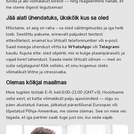
tunda ja abi võimalikult kiiresti — ning reageerimine näitab, et
me oleme õigesti tegutsemas!
Jää alati ühendatuks, ükskõik kus sa oled
Mõistame, et aeg on raha – sa oled välitingimustes ja iga hetk
loeb. Seetõttu pakume, erinevalt paljudest teistest
ettevõtetest, enamat kui lihtsalt telefoninumber või e‑post.
Saad meiega ühendust võtta ka
WhatsAppi
või
Telegrami
kaudu. Kujuta ette: oled objektil, mis ei kulge plaanipäraselt, ja
vajad kiiret lahendust. Saada meile lihtsalt sõnum — meil on
sulle seljatagune! Kõik selleks, et sinu kogemus oleks
võimalikult lihtne ja stressivaba.
Olemas kõikjal maailmas
Meie tugitiim töötab E–R, kell 6:00–21:00 (GMT+0). Hoolitseme
selle eest, et katta võimalikult palju ajavööndeid — olgu su
päev alustatud Aasias, jätkatud pärastlõunal Euroopas või
lõpetatud Põhja‑Ameerikas, me oleme olemas. See on meie viis
tagada, et iga partner saab tuge just siis, kui seda vajab.