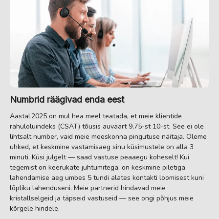
Numbrid räägivad enda eest
Aastal 2025 on mul hea meel teatada, et meie klientide
rahuloluindeks (CSAT) tõusis auväärt 9,75-st 10-st. See ei ole
lihtsalt number, vaid meie meeskonna pingutuse näitaja. Oleme
uhked, et keskmine vastamisaeg sinu küsimustele on alla 3
minuti. Küsi julgelt — saad vastuse peaaegu koheselt! Kui
tegemist on keerukate juhtumitega, on keskmine piletiga
lahendamise aeg umbes 5 tundi alates kontakti loomisest kuni
lõpliku lahenduseni. Meie partnerid hindavad meie
kristallselgeid ja täpseid vastuseid — see ongi põhjus meie
kõrgele hindele.