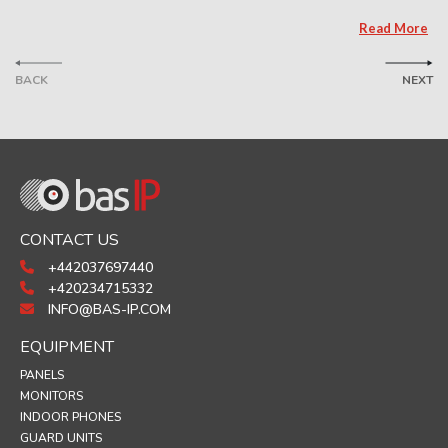
Read More
BACK
NEXT
CONTACT US
+442037697440
+420234715332
INFO@BAS-IP.COM
EQUIPMENT
PANELS
MONITORS
INDOOR PHONES
GUARD UNITS