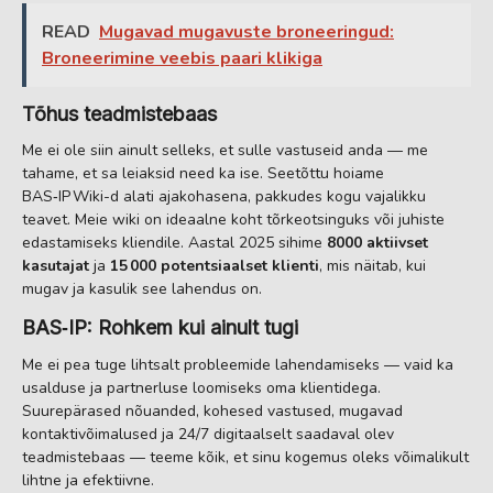
READ
Mugavad mugavuste broneeringud:
Broneerimine veebis paari klikiga
Tõhus teadmistebaas
Me ei ole siin ainult selleks, et sulle vastuseid anda — me
tahame, et sa leiaksid need ka ise. Seetõttu hoiame
BAS‑IP Wiki-d alati ajakohasena, pakkudes kogu vajalikku
teavet. Meie wiki on ideaalne koht tõrkeotsinguks või juhiste
edastamiseks kliendile. Aastal 2025 sihime
8000 aktiivset
kasutajat
ja
15 000 potentsiaalset klienti
, mis näitab, kui
mugav ja kasulik see lahendus on.
BAS‑IP: Rohkem kui ainult tugi
Me ei pea tuge lihtsalt probleemide lahendamiseks — vaid ka
usalduse ja partnerluse loomiseks oma klientidega.
Suurepärased nõuanded, kohesed vastused, mugavad
kontaktivõimalused ja 24/7 digitaalselt saadaval olev
teadmistebaas — teeme kõik, et sinu kogemus oleks võimalikult
lihtne ja efektiivne.