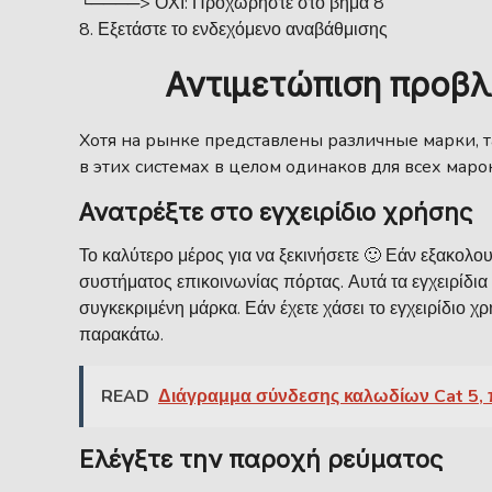
└────> ΟΧΙ: Προχωρήστε στο βήμα 8
Εξετάστε το ενδεχόμενο αναβάθμισης
Αντιμετώπιση προβλ
Хотя на рынке представлены различные марки, 
в этих системах в целом одинаков для всех марок
Ανατρέξτε στο εγχειρίδιο χρήσης
Το καλύτερο μέρος για να ξεκινήσετε 🙂 Εάν εξακολου
συστήματος επικοινωνίας πόρτας. Αυτά τα εγχειρίδι
συγκεκριμένη μάρκα. Εάν έχετε χάσει το εγχειρίδιο 
παρακάτω.
READ
Διάγραμμα σύνδεσης καλωδίων Cat 5,
Ελέγξτε την παροχή ρεύματος