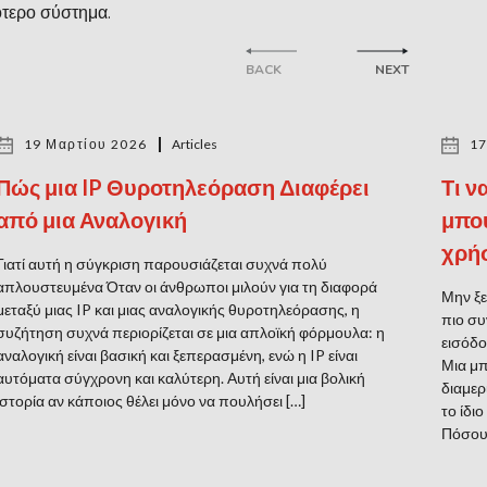
ότερο σύστημα.
BACK
NEXT
19 Μαρτίου 2026
Articles
17
Πώς μια IP Θυροτηλεόραση Διαφέρει
Τι ν
από μια Αναλογική
μπου
χρή
Γιατί αυτή η σύγκριση παρουσιάζεται συχνά πολύ
απλουστευμένα Όταν οι άνθρωποι μιλούν για τη διαφορά
Μην ξε
μεταξύ μιας IP και μιας αναλογικής θυροτηλεόρασης, η
πιο συ
συζήτηση συχνά περιορίζεται σε μια απλοϊκή φόρμουλα: η
εισόδο
αναλογική είναι βασική και ξεπερασμένη, ενώ η IP είναι
Μια μπ
αυτόματα σύγχρονη και καλύτερη. Αυτή είναι μια βολική
διαμερ
ιστορία αν κάποιος θέλει μόνο να πουλήσει […]
το ίδι
Πόσους