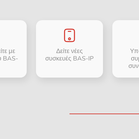
ίτε με
Δείτε νέες
Υπ
ου BAS-
συσκευές BAS-IP
συ
συν