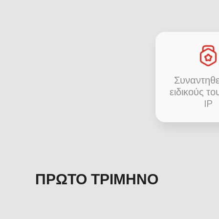
Συναντηθε
ειδικούς τ
IP
ΠΡΏΤΟ ΤΡΊΜΗΝΟ