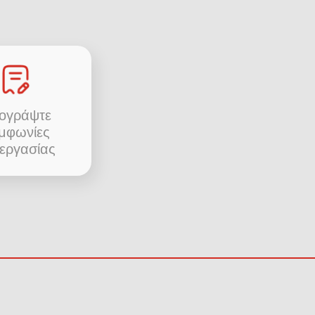
ογράψτε
μφωνίες
εργασίας