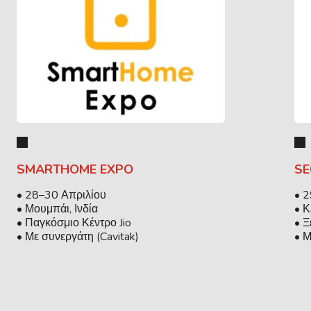
SMARTHOME EXPO
SE
• 28–30 Απριλίου
• 2
• Μουμπάι, Ινδία
• Κ
• Παγκόσμιο Κέντρο Jio
• Ξ
• Με συνεργάτη (Cavitak)
• Μ