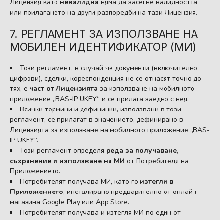
Лицензия като
невалидна
няма да засегне валидността
или прилагането на други разпоредби на тази Лицензия.
7. РЕГЛАМЕНТ ЗА ИЗПОЛЗВАНЕ НА
МОБИЛЕН ИДЕНТИФИКАТОР (МИ)
Този регламент, в случай че документи (включително
цифрови), сделки, кореспонденция не се отнасят точно до
тях, е
част от Лицензията
за използване на мобилното
приложение „BAS-IP UKEY“ и се прилага заедно с нея.
Всички термини и дефиниции, използвани в този
регламент, се прилагат в значението, дефинирано в
Лицензията за използване на мобилното приложение „BAS-
IP UKEY“.
Този регламент определя
реда за получаване,
съхранение и използване на МИ
от Потребителя на
Приложението.
Потребителят получава МИ, като го
изтегли в
Приложението
, инсталирано предварително от онлайн
магазина Google Play или App Store.
Потребителят получава и изтегля МИ по един от