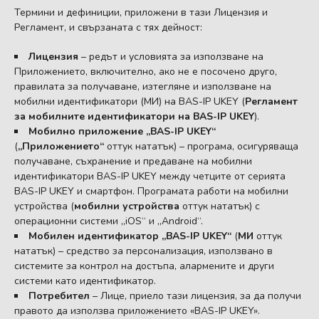
Термини и дефиниции, приложени в тази Лицензия и
Регламент, и свързаната с тях дейност:
Лицензия
– редът и условията за използване на
Приложението, включително, ако не е посочено друго,
правилата за получаване, изтегляне и използване на
мобилни идентификатори (МИ) на BAS-IP UKEY (
Регламент
за мобилните идентификатори на BAS-IP UKEY
).
Мобилно приложение „BAS-IP UKEY“
(
„Приложението“
оттук нататък) – програма, осигуряваща
получаване, съхранение и предаване на мобилни
идентификатори BAS-IP UKEY между четците от серията
BAS-IP UKEY и смартфон. Програмата работи на мобилни
устройства (
мобилни устройства
оттук нататък) с
операционни системи „iOS“ и „Android“.
Мобилен идентификатор „BAS-IP UKEY“
(
МИ
оттук
нататък) – средство за персонализация, използвано в
системите за контрол на достъпа, алармените и други
системи като идентификатор.
Потребител
– Лице, приело тази лицензия, за да получи
правото да използва приложението «BAS-IP UKEY».