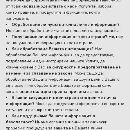
ние може да обработваме лична информация в зависимост
от това как взаимодействате с нас и Услугите, избора,
който правите, и продуктите и функциите, които
използвате.
Обработваме ли чувствителна лична информация?
Не
, ние не обработваме чувствителна лична информация.
Получаваме ли информация от трети страни?
Не
, ние
не получаваме информация от трети страни.
Как обработваме Вашата информация?
Ние
обработваме Вашата информация, за да предоставяме,
подобряваме и администрираме нашите Услуги, да
комуникираме с Вас, за
сигурност и предотвратяване на
измами
и за
спазване на закона
. Може също да
обработваме Вашата информация за други цели с Вашето
съгласие. Ние обработваме Вашата информация само
когато имаме
валидна правна причина
за това.
В какви ситуации и с кои страни споделяме лична
информация?
Може да споделяме информация в конкретни
ситуации и с конкретни трети страни.
Как поддържаме Вашата информация в
безопасност?
Имаме организационни и технически
процеси и процедури за защита на Вашата лична