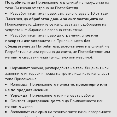
Потребителя
до Приложението в случай на нарушение на
тази Лицензия от страна на Потребителя.
Разработчикът има право, съгласно клауза 3.10 от тази
Лицензия, да
обработва данни за експлоатацията
на
Приложението. Данните се използват за подобряване на
услугата и събиране на пазарна статистика.
Разработчикът има право да
ограничи, спре или
прекрати използването
на Приложението
без
обезщетение
за Потребителя, включително и в случай, че
Разработчикът има причина да счита, че Потребителят или
неговите свързани лица (умишлено или неволно):
Нарушават закона, разпоредбите на тази Лицензия или
законните интереси и права на трети лица, като използват
това Приложение;
Използват Приложението
нечестно, прекомерно или
не по предназначение
;
Увреждат
Приложението или неговата работа;
Опитват
неразрешен достъп
до Приложението или
неговите данни;
Заплашват със
срив
на техническите и/или програмните