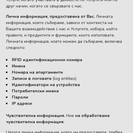
друг начин, когато се свързвате с нас.
Лична информация, предоставена от Вас.
Личната
информация, която събираме, зависи от контекста на
Вашите взаимодействия с нас и Услугите, избора, който
правите, и продуктите и функциите, които използвате.
Личната информация, която можем да събираме, включва
следното:
RFID идентификационни номера
Имена
Номера на апартаменти
Записи в логовете
(log entities)
Идентификатори на устройства
Потребителски имена
Пароли
IP адреси
Чувствителна информация.
Ние
не обработваме
чувствителна информация
.
Цялата лична информация, която ни предоставяте, трябва