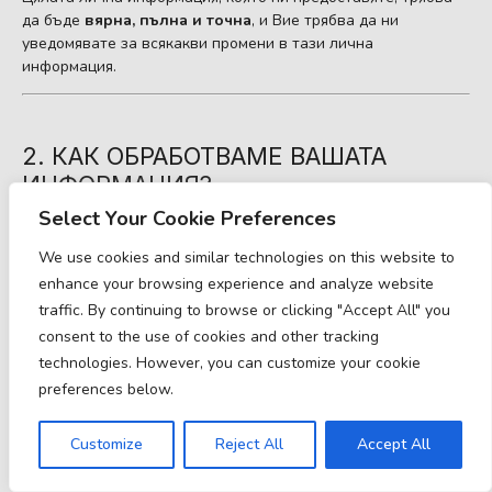
да бъде
вярна, пълна и точна
, и Вие трябва да ни
уведомявате за всякакви промени в тази лична
информация.
2. КАК ОБРАБОТВАМЕ ВАШАТА
ИНФОРМАЦИЯ?
Select Your Cookie Preferences
We use cookies and similar technologies on this website to
Кратко:
Ние обработваме Вашата информация, за да
enhance your browsing experience and analyze website
предоставяме, подобряваме и администрираме нашите
traffic. By continuing to browse or clicking "Accept All" you
Услуги, да комуникираме с Вас, за сигурност и
предотвратяване на измами и за спазване на закона. Може
consent to the use of cookies and other tracking
също да обработваме Вашата информация за други цели с
technologies. However, you can customize your cookie
Вашето съгласие.
preferences below.
Ние обработваме Вашата лична информация по различни
причини, в зависимост от това как взаимодействате с
Customize
Reject All
Accept All
нашите Услуги, включително: