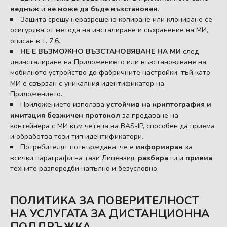
веднъж
и
не може да бъде възстановен
.
Защита срещу неразрешено копиране или клониране се
осигурява от метода на инсталиране и съхранение на МИ,
описан в т. 7.6.
НЕ Е ВЪЗМОЖНО ВЪЗСТАНОВЯВАНЕ НА МИ
след
деинсталиране на Приложението или възстановяване на
мобилното устройство до фабричните настройки, тъй като
МИ е свързан с уникалния идентификатор на
Приложението.
Приложението използва
устойчив на криптография и
имитация безжичен протокол
за предаване на
контейнера с МИ към четеца на BAS-IP, способен да приема
и обработва този тип идентификатори.
Потребителят потвърждава, че е
информиран
за
всички параграфи на тази Лицензия,
разбира
ги и
приема
техните разпоредби напълно и безусловно.
ПОЛИТИКА ЗА ПОВЕРИТЕЛНОСТ
НА УСЛУГАТА ЗА ДИСТАНЦИОННА
ПОДДРЪЖКА