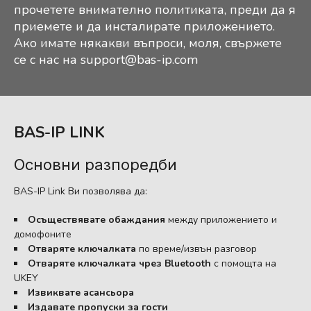
прочетете внимателно политиката, преди да я
приемете и да инсталирате приложението.
Ако имате някакви въпроси, моля, свържете
се с нас на
support@bas-ip.com
BAS-IP LINK
Основни разпоредби
BAS-IP Link Ви позволява да:
Осъществявате обаждания
между приложението и
домофоните
Отваряте ключалката
по време/извън разговор
Отваряте ключалката чрез Bluetooth
с помощта на
UKEY
Извиквате асансьора
Издавате пропуски за гости