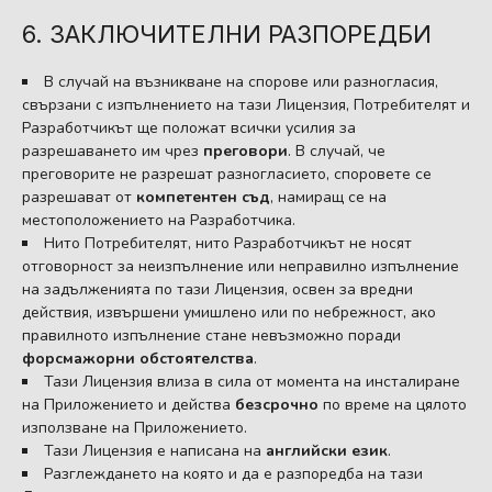
6. ЗАКЛЮЧИТЕЛНИ РАЗПОРЕДБИ
В случай на възникване на спорове или разногласия,
свързани с изпълнението на тази Лицензия, Потребителят и
Разработчикът ще положат всички усилия за
разрешаването им чрез
преговори
. В случай, че
преговорите не разрешат разногласието, споровете се
разрешават от
компетентен съд
, намиращ се на
местоположението на Разработчика.
Нито Потребителят, нито Разработчикът не носят
отговорност за неизпълнение или неправилно изпълнение
на задълженията по тази Лицензия, освен за вредни
действия, извършени умишлено или по небрежност, ако
правилното изпълнение стане невъзможно поради
форсмажорни обстоятелства
.
Тази Лицензия влиза в сила от момента на инсталиране
на Приложението и действа
безсрочно
по време на цялото
използване на Приложението.
Тази Лицензия е написана на
английски език
.
Разглеждането на която и да е разпоредба на тази