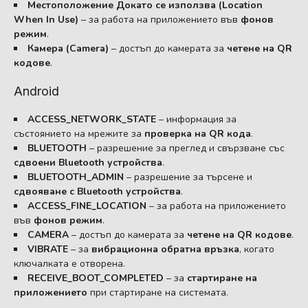
Местоположение Докато се използва (Location
When In Use)
– за работа на приложението във
фонов
режим
.
Камера (Camera)
– достъп до камерата за
четене на QR
кодове
.
Android
ACCESS_NETWORK_STATE
– информация за
състоянието на мрежите за
проверка на QR кода
.
BLUETOOTH
– разрешение за преглед и свързване със
сдвоени Bluetooth устройства
.
BLUETOOTH_ADMIN
– разрешение за търсене и
сдвояване с Bluetooth устройства
.
ACCESS_FINE_LOCATION
– за работа на приложението
във
фонов режим
.
CAMERA
– достъп до камерата за
четене на QR кодове
.
VIBRATE
– за
вибрационна обратна връзка
, когато
ключалката е отворена.
RECEIVE_BOOT_COMPLETED
– за
стартиране на
приложението
при стартиране на системата.