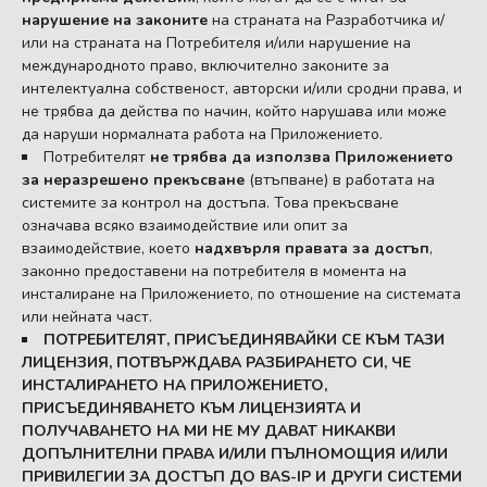
нарушение на законите
на страната на Разработчика и/
или на страната на Потребителя и/или нарушение на
международното право, включително законите за
интелектуална собственост, авторски и/или сродни права, и
не трябва да действа по начин, който нарушава или може
да наруши нормалната работа на Приложението.
Потребителят
не трябва да използва Приложението
за неразрешено прекъсване
(втъпване) в работата на
системите за контрол на достъпа. Това прекъсване
означава всяко взаимодействие или опит за
взаимодействие, което
надхвърля правата за достъп
,
законно предоставени на потребителя в момента на
инсталиране на Приложението, по отношение на системата
или нейната част.
ПОТРЕБИТЕЛЯТ, ПРИСЪЕДИНЯВАЙКИ СЕ КЪМ ТАЗИ
ЛИЦЕНЗИЯ, ПОТВЪРЖДАВА РАЗБИРАНЕТО СИ, ЧЕ
ИНСТАЛИРАНЕТО НА ПРИЛОЖЕНИЕТО,
ПРИСЪЕДИНЯВАНЕТО КЪМ ЛИЦЕНЗИЯТА И
ПОЛУЧАВАНЕТО НА МИ НЕ МУ ДАВАТ НИКАКВИ
ДОПЪЛНИТЕЛНИ ПРАВА И/ИЛИ ПЪЛНОМОЩИЯ И/ИЛИ
ПРИВИЛЕГИИ ЗА ДОСТЪП ДО BAS-IP И ДРУГИ СИСТЕМИ