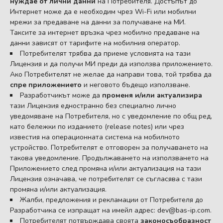
нуждае от лични данни
на Потребителя. Достъпът до
Интернет може да е необходим чрез Wi-Fi или мобилни
мрежи за предаване на данни за получаване на МИ.
Таксите за интернет връзка чрез мобилно предаване на
данни зависят от тарифите на мобилния оператор.
Потребителят трябва да приеме условията на тази
Лицензия и да получи МИ преди да използва приложението.
Ако Потребителят не желае да направи това, той трябва да
спре приложението
и неговото бъдещо използване.
Разработчикът може да
променя и/или актуализира
тази Лицензия едностранно без специално лично
уведомяване на Потребителя, но с уведомление по общ ред,
като бележки по изданието (release notes) или чрез
известия на операционната система на мобилното
устройство. Потребителят е отговорен за получаването на
такова уведомление. Продължаването на използването на
Приложението след промяна и/или актуализация на тази
Лицензия означава, че потребителят се съгласява с тази
промяна и/или актуализация.
Жалби, предложения и рекламации от Потребителя до
Разработчика се изпращат на имейл адрес:
dev@bas-ip.com
.
Потребителят потвърждава своята
законосъобразност