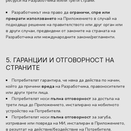
ресурси на Разработчика и/или трети страни.
Разработчикът има право да
ограничи, спре или
прекрати използването
на Приложението в случай на
подходящо решение на правителството или друг орган или
в други случаи, предвидени от законите на страната на
Разработчика или международните закони/регламенти.
5. ГАРАНЦИИ И ОТГОВОРНОСТ НА
СТРАНИТЕ
Потребителят гарантира, че няма да действа по начин,
който да причини
вреда
на Разработчика, правоносителите
или други трети лица.
Потребителят носи
пълна отговорност
за достъпа на
трети лица до Приложението, инсталирано на мобилното
устройство на Потребителя.
Потребителят носи
пълна отговорност
за загуба,
изтриване или повреда на МИ, инсталиран в Приложението,
в резултат на действие/бездействие на Потребителя.