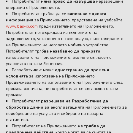
Потребителят
няма право да извършва
неразрешени
операции с Приложението.
Потребителят трябва да се
запознае с цялата
информация
за Приложението, представена на уебсайта
www.bas-ip.com
преди изтеглянето на Приложението.
Потребителят потвърждава изпълнението на
задължението, установено в тази клауза, с инсталирането
на Приложението на неговото мобилно устройство.
Потребителят трябва
незабавно да прекрати
използването на Приложението, ако не е съгласен с
условията на тази Лицензия.
Разработчикът може
едностранно да променя
условията
за използване на Приложението.
Продължаването на използването на Приложението след
промяна означава, че потребителят се съгласява с тази
промяна.
Потребителят
разрешава на Разработчика да
обработва данни за експлоатацията
на Приложението за
подобряване на услугата и събиране на пазарна
статистика.
Потребителят на Приложението
не трябва да
предприема действия
, които могат да се считат за