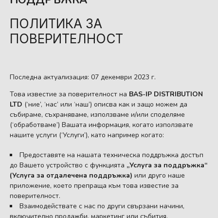
ПОЛИТИКА ЗА
ПОВЕРИТЕЛНОСТ
Последна актуализация: 07 декември 2023 г.
Това известие за поверителност на
BAS-IP DISTRIBUTION
LTD
(‘ние’, ‘нас’ или ‘наш’) описва как и защо можем да
събираме, съхраняваме, използваме и/или споделяме
(‘обработваме’) Вашата информация, когато използвате
нашите услуги (‘Услуги’), като например когато:
Предоставяте на нашата техническа поддръжка достъп
до Вашето устройство с функцията
„Услуга за поддръжка“
(Услуга за отдалечена поддръжка)
или друго наше
приложение, което препраща към това известие за
поверителност.
Взаимодействате с нас по други свързани начини,
включително продажби, маркетинг или събития.