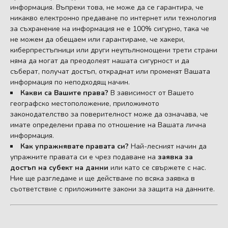
информация. Въпреки това, не може да се гарантира, че
никакво електронно предаване по интернет или технология
за съхранение на информация не е 100% сигурно, така че
не можем да обещаем или гарантираме, че хакери,
киберпрестъпници или други неупълномощени трети страни
няма да могат да преодолеят нашата сигурност и да
съберат, получат достъп, откраднат или променят Вашата
информация по неподходящ начин.
Какви са Вашите права?
В зависимост от Вашето
географско местоположение, приложимото
законодателство за поверителност може да означава, че
имате определени права по отношение на Вашата лична
информация.
Как упражнявате правата си?
Най-лесният начин да
упражните правата си е чрез подаване на
заявка за
достъп на субект на данни
или като се свържете с нас.
Ние ще разгледаме и ще действаме по всяка заявка в
съответствие с приложимите закони за защита на данните.