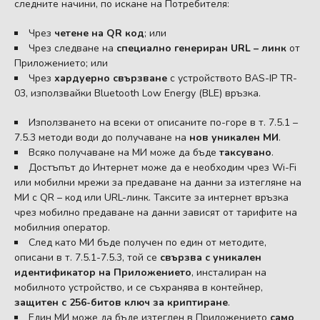
следните начини, по искане на Потребителя:
Чрез
четене на QR код
; или
Чрез следване на
специално генериран URL – линк
от
Приложението; или
Чрез
хардуерно свързване
с устройството BAS-IP TR-
03, използвайки Bluetooth Low Energy (BLE) връзка.
Използването на всеки от описаните по-горе в т. 7.5.1 –
7.5.3 методи води до получаване на
нов уникален МИ
.
Всяко получаване на МИ може да бъде
таксувано
.
Достъпът до Интернет може да е необходим чрез Wi-Fi
или мобилни мрежи за предаване на данни за изтегляне на
МИ с QR – код или URL-линк. Таксите за интернет връзка
чрез мобилно предаване на данни зависят от тарифите на
мобилния оператор.
След като МИ бъде получен по един от методите,
описани в т. 7.5.1-7.5.3, той се
свързва с уникален
идентификатор на Приложението
, инсталиран на
мобилното устройство, и се съхранява в контейнер,
защитен с 256-битов ключ за криптиране
.
Един МИ може да бъде изтеглен в Приложението
само