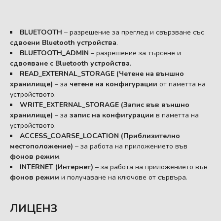
BLUETOOTH
– разрешение за преглед и свързване със
сдвоени Bluetooth устройства
.
BLUETOOTH_ADMIN
– разрешение за търсене и
сдвояване с Bluetooth устройства
.
READ_EXTERNAL_STORAGE (Четене на външно
хранилище)
– за
четене на конфигурации
от паметта на
устройството.
WRITE_EXTERNAL_STORAGE (Запис във външно
хранилище)
– за
запис на конфигурации
в паметта на
устройството.
ACCESS_COARSE_LOCATION (Приблизително
местоположение)
– за работа на приложението във
фонов режим
.
INTERNET (Интернет)
– за работа на приложението във
фонов режим
и получаване на ключове от сървъра.
ЛИЦЕНЗ