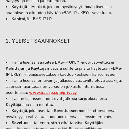
hälytys- ja muissa järjestelmissä.
Käyttäjä
– Henkilö, joka on hyväksynyt tämän lisenssin
saadakseen oikeuden käyttää «BAS-IP UKEY» -sovellusta.
Kehittäjä
– BAS-IP LP.
2. YLEISET SÄÄNNÖKSET
Tämä lisenssi säätelee BAS-IP UKEY -mobiilisovelluksen
Kehittäjän
ja
Käyttäjän
välisiä suhteita ja sitä käytetään
«BAS-
IP UKEY»
-mobiilisovelluksen käyttöoikeuksien hankkimiseen.
Tämä lisenssi on avoin ja julkisesti saatavilla oleva asiakirja.
Lisenssin ajantasainen versio on julkaistu Internetissä
osoitteessa:
www.bas-ip.com/privacy
.
Tämän lisenssin ehdot ovat
julkisia tarjouksia
, eikä
Käyttäjä
saa niitä muuttaa.
Käyttäjä
, joka asentaa
Sovelluksen
mobiililaitteeseensa,
hyväksyy ja vahvistaa suostumuksensa Lisenssin ehtoihin.
Sovellus
ei tallenna, siirrä eikä tarvitse
Käyttäjän
henkilötietoja. Internet-yhteys Wi-Fi- tai mobiilidatan