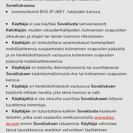
Sovelluksessa
;
kommunikointi BAS-IP UKEY -lukijoiden kanssa.
Käyttäjä
ei saa käyttää
Sovellusta
lainvastaisesti
Kehittäjän
, muiden oikeudenhaltijoiden, kolmansien osapuolten
oikeuksien ja etujen tai tämän lisenssin rikkomiseen.
Käyttäjän
on toteutettava asianmukaiset toimenpiteet
mobiililaitteensa suojaamiseksi kolmannen osapuolen pääsyltä
ja on henkilökohtaisesti vastuussa kolmannen osapuolen
pääsystä mobiililaitteeseensa.
Käyttäjää
on kielletty dekompiloimasta tai suorittamasta
Sovelluksen
käänteismallinnusta itse tai kolmannen osapuolen
kanssa.
Käyttäjä
on henkilökohtaisesti vastuussa
Sovelluksen
käytöstä millään tavalla, jota tämä lisenssi ei salli.
Käyttäjällä
ei ole oikeutta suorittaa
Sovellukseen
liittyviä
luvattomia toimintoja.
Käyttäjän
on tutustuttava kaikkiin
Sovellusta
koskeviin
tietoihin, jotka ovat saatavilla verkkosivustolla
www.bas-
ip.com
ennen
Sovelluksen
lataamista.
Käyttäjä
vahvistaa
tässä lausekkeessa asetetun velvoitteen täyttämisen