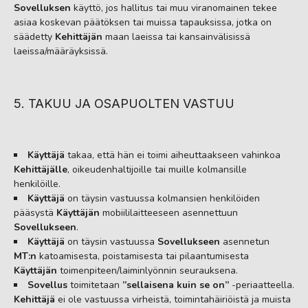
Sovelluksen
käyttö, jos hallitus tai muu viranomainen tekee
asiaa koskevan päätöksen tai muissa tapauksissa, jotka on
säädetty
Kehittäjän
maan laeissa tai kansainvälisissä
laeissa/määräyksissä.
5. TAKUU JA OSAPUOLTEN VASTUU
Käyttäjä
takaa, että hän ei toimi aiheuttaakseen vahinkoa
Kehittäjälle
, oikeudenhaltijoille tai muille kolmansille
henkilöille.
Käyttäjä
on täysin vastuussa kolmansien henkilöiden
pääsystä
Käyttäjän
mobiililaitteeseen asennettuun
Sovellukseen
.
Käyttäjä
on täysin vastuussa
Sovellukseen
asennetun
MT:n
katoamisesta, poistamisesta tai pilaantumisesta
Käyttäjän
toimenpiteen/laiminlyönnin seurauksena.
Sovellus
toimitetaan
”sellaisena kuin se on”
-periaatteella.
Kehittäjä
ei ole vastuussa virheistä, toimintahäiriöistä ja muista