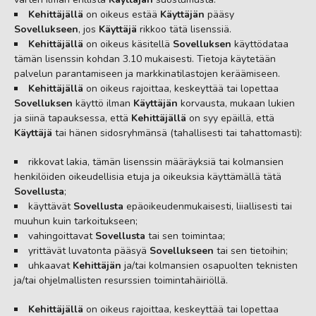
Kehittäjällä
on oikeus estää
Käyttäjän
pääsy
Sovellukseen
, jos
Käyttäjä
rikkoo tätä lisenssiä.
Kehittäjällä
on oikeus käsitellä
Sovelluksen
käyttödataa
tämän lisenssin kohdan 3.10 mukaisesti. Tietoja käytetään
palvelun parantamiseen ja markkinatilastojen keräämiseen.
Kehittäjällä
on oikeus rajoittaa, keskeyttää tai lopettaa
Sovelluksen
käyttö ilman
Käyttäjän
korvausta, mukaan lukien
ja siinä tapauksessa, että
Kehittäjällä
on syy epäillä, että
Käyttäjä
tai hänen sidosryhmänsä (tahallisesti tai tahattomasti):
rikkovat lakia, tämän lisenssin määräyksiä tai kolmansien
henkilöiden oikeudellisia etuja ja oikeuksia käyttämällä tätä
Sovellusta
;
käyttävät
Sovellusta
epäoikeudenmukaisesti, liiallisesti tai
muuhun kuin tarkoitukseen;
vahingoittavat
Sovellusta
tai sen toimintaa;
yrittävät luvatonta pääsyä
Sovellukseen
tai sen tietoihin;
uhkaavat
Kehittäjän
ja/tai kolmansien osapuolten teknisten
ja/tai ohjelmallisten resurssien toimintahäiriöllä.
Kehittäjällä
on oikeus rajoittaa, keskeyttää tai lopettaa