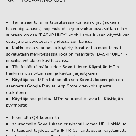
Tämä sääntö, siinä tapauksessa kun asiakirjat (mukaan
lukien digitaaliset), sopimukset, kirjeenvaihto eivät viittaa niihin
suoraan, on osa ”BAS-IP UKEY” -mobiilisovelluksen käyttöluvan
osaa ja sitä sovelletaan yhdessä sen kanssa.
Kaikki tässä säännössä käytetyt käsitteet ja määritelmät
sovelletaan merkityksessä, joka on määritelty ”BAS-IP UKEY” -
mobiilisovelluksen käyttöluvassa.
Tämä sääntö määrittelee
Sovelluksen Käyttäjän
MT:n
hankinnan, säilyttämisen ja käytön järjestyksen.
Käyttäjä
saa
MT:n
lataamalla sen
Sovellukseen
, joka on
asennettu Google Play tai App Store -verkkokaupasta
etukäteen.
Käyttäjä
saa ja lataa
MT:n
seuraavilla tavoilla,
Käyttäjän
pyynnöstä:
lukemalla QR-koodin; tai
seuraamalla
Sovelluksen
erityisesti luomaa URL-linkkiä; tai
laitteistoyhteydellä BAS-IP TR-03 -laitteeseen käyttämällä