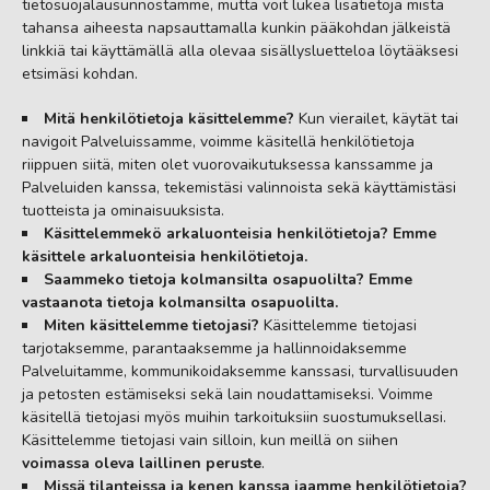
tietosuojalausunnostamme, mutta voit lukea lisätietoja mistä
tahansa aiheesta napsauttamalla kunkin pääkohdan jälkeistä
linkkiä tai käyttämällä alla olevaa sisällysluetteloa löytääksesi
etsimäsi kohdan.
Mitä henkilötietoja käsittelemme?
Kun vierailet, käytät tai
navigoit Palveluissamme, voimme käsitellä henkilötietoja
riippuen siitä, miten olet vuorovaikutuksessa kanssamme ja
Palveluiden kanssa, tekemistäsi valinnoista sekä käyttämistäsi
tuotteista ja ominaisuuksista.
Käsittelemmekö arkaluonteisia henkilötietoja? Emme
käsittele arkaluonteisia henkilötietoja.
Saammeko tietoja kolmansilta osapuolilta? Emme
vastaanota tietoja kolmansilta osapuolilta.
Miten käsittelemme tietojasi?
Käsittelemme tietojasi
tarjotaksemme, parantaaksemme ja hallinnoidaksemme
Palveluitamme, kommunikoidaksemme kanssasi, turvallisuuden
ja petosten estämiseksi sekä lain noudattamiseksi. Voimme
käsitellä tietojasi myös muihin tarkoituksiin suostumuksellasi.
Käsittelemme tietojasi vain silloin, kun meillä on siihen
voimassa oleva laillinen peruste
.
Missä tilanteissa ja kenen kanssa jaamme henkilötietoja?