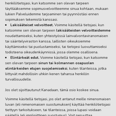
henkilötietojasi, kun katsomme sen olevan tarpeen
täyttääksemme sopimusvelvoitteemme sinua kohtaan, mukaan
lukien Palveluidemme tarjoaminen tai pyynnöstäsi ennen
sopimuksen tekemistä kanssasi.
Lakisääteiset velvoitteet.
Voimme käsitellä tietojasi, kun
katsomme sen olevan tarpeen
lakisääteisten velvoitteidemme
noudattamiseksi, kuten yhteistyössä lainvalvontaviranomaisen
tai sääntelyviraston kanssa, laillisten oikeuksiemme
käyttämiseksi tai puolustamiseksi, tai tietojesi luovuttamiseksi
todisteena oikeudenkäynnissä, jossa olemme osallisena.
Elintärkeät edut.
Voimme käsitellä tietojasi, kun katsomme
sen olevan tarpeen
sinun tai kolmannen osapuolen
elintärkeiden etujen suojelemiseksi
, kuten tilanteissa, jotka
liittyvät mahdollisiin uhkiin kenen tahansa henkilön
turvallisuudelle.
Jos olet sijoittautunut Kanadaan, tämä osio koskee sinua.
Voimme käsitellä tietojasi, jos olet antanut meille nimenomaisen
luvan (eli nimenomaisen suostumuksen) käyttää henkilötietojasi
tiettyyn tarkoitukseen, tai tilanteissa, joissa lupasi voidaan
päätellä (eli implisiittinen suostumus). Voit peruuttaa