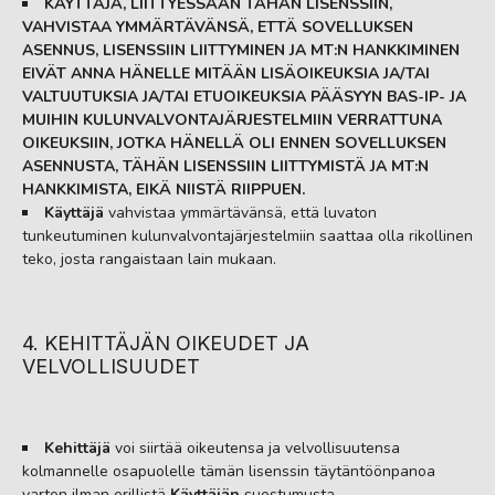
KÄYTTÄJÄ, LIITTYESSÄÄN TÄHÄN LISENSSIIN,
VAHVISTAA YMMÄRTÄVÄNSÄ, ETTÄ SOVELLUKSEN
ASENNUS, LISENSSIIN LIITTYMINEN JA MT:N HANKKIMINEN
EIVÄT ANNA HÄNELLE MITÄÄN LISÄOIKEUKSIA JA/TAI
VALTUUTUKSIA JA/TAI ETUOIKEUKSIA PÄÄSYYN BAS-IP- JA
MUIHIN KULUNVALVONTAJÄRJESTELMIIN VERRATTUNA
OIKEUKSIIN, JOTKA HÄNELLÄ OLI ENNEN SOVELLUKSEN
ASENNUSTA, TÄHÄN LISENSSIIN LIITTYMISTÄ JA MT:N
HANKKIMISTA, EIKÄ NIISTÄ RIIPPUEN.
Käyttäjä
vahvistaa ymmärtävänsä, että luvaton
tunkeutuminen kulunvalvontajärjestelmiin saattaa olla rikollinen
teko, josta rangaistaan lain mukaan.
4. KEHITTÄJÄN OIKEUDET JA
VELVOLLISUUDET
Kehittäjä
voi siirtää oikeutensa ja velvollisuutensa
kolmannelle osapuolelle tämän lisenssin täytäntöönpanoa
varten ilman erillistä
Käyttäjän
suostumusta.