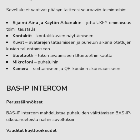
Sovellukset vaativat pääsyn laitteesi seuraaviin toimintoihin:
Sijainti Aina ja Käytön Aikanakin
– jotta UKEY-ominaisuus
toimii taustalla
Kontaktit
– kontaktikuvien näyttämiseen
Kuvat
– avatarejen lataamiseen ja puhelun aikana otettujen
kuvien tallentamiseen
Bluetooth
– lukon avaamiseen Bluetoothin kautta
Mikrofoni
– puheluihin
Kamera
– soittamiseen ja QR-koodien skannaamiseen
BAS-IP INTERCOM
Perussäännökset
BAS-IP Intercom mahdollistaa puheluiden välittämisen BAS-IP-
ulko­paneeleista näihin sovelluksiin.
Vaaditut käyttöoikeudet