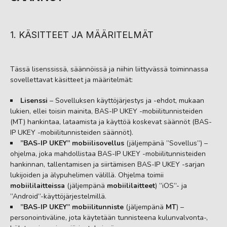
1. KÄSITTEET JA MÄÄRITELMÄT
Tässä lisenssissä, säännöissä ja niihin liittyvässä toiminnassa
sovellettavat käsitteet ja määritelmät:
Lisenssi
– Sovelluksen käyttöjärjestys ja -ehdot, mukaan
lukien, ellei toisin mainita, BAS-IP UKEY -mobiilitunnisteiden
(MT) hankintaa, lataamista ja käyttöä koskevat säännöt (BAS-
IP UKEY -mobiilitunnisteiden säännöt).
”BAS-IP UKEY” mobiilisovellus
(jäljempänä ”Sovellus”) –
ohjelma, joka mahdollistaa BAS-IP UKEY -mobiilitunnisteiden
hankinnan, tallentamisen ja siirtämisen BAS-IP UKEY -sarjan
lukijoiden ja älypuhelimen välillä. Ohjelma toimii
mobiililaitteissa
(jäljempänä
mobiililaitteet
) ”iOS”- ja
”Android”-käyttöjärjestelmillä.
”BAS-IP UKEY” mobiilitunniste
(jäljempänä
MT
) –
personointiväline, jota käytetään tunnisteena kulunvalvonta-,