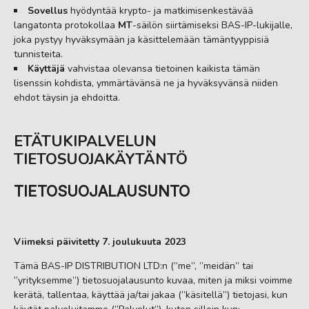
Sovellus
hyödyntää krypto- ja matkimisenkestävää
langatonta protokollaa
MT
-säilön siirtämiseksi BAS-IP-lukijalle,
joka pystyy hyväksymään ja käsittelemään tämäntyyppisiä
tunnisteita.
Käyttäjä
vahvistaa olevansa tietoinen kaikista tämän
lisenssin kohdista, ymmärtävänsä ne ja hyväksyvänsä niiden
ehdot täysin ja ehdoitta.
ETÄTUKIPALVELUN
TIETOSUOJAKÄYTÄNTÖ
TIETOSUOJALAUSUNTO
Viimeksi päivitetty 7. joulukuuta 2023
Tämä BAS-IP DISTRIBUTION LTD:n (”me”, ”meidän” tai
”yrityksemme”) tietosuojalausunto kuvaa, miten ja miksi voimme
kerätä, tallentaa, käyttää ja/tai jakaa (”käsitellä”) tietojasi, kun