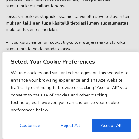
suostumuksesi milloin tahansa.
Joissakin poikkeustapauksissa meillä voi olla sovellettavan lain
mukaan
laillinen lupa
käsitellä tietojasi
ilman suostumustasi
,
mukaan lukien esimerkiksi:
Jos kerääminen on selvästi
yksilön etujen mukaista
eikä
suostumusta voida saada ajoissa.
Tutkimuksia sekä
petosten havaitsemista ja ehkäisyä
Select Your Cookie Preferences
varten.
Liiketoimissa edellyttäen, että tietyt ehdot täyttyvät.
We use cookies and similar technologies on this website to
Jos tiedot sisältyvät todistajanlausuntoon ja kerääminen on
enhance your browsing experience and analyze website
tarpeen vakuutusvaateen arvioimiseksi, käsittelemiseksi tai
traffic. By continuing to browse or clicking "Accept All" you
ratkaisemiseksi.
Loukkaantuneiden, sairaiden tai kuolleiden henkilöiden
consent to the use of cookies and other tracking
tunnistamiseen ja yhteydenpitoon lähimpään omaiseen.
technologies. However, you can customize your cookie
Jos meillä on perusteltu syy uskoa, että henkilö on ollut, on
preferences below.
tai saattaa olla taloudellisen väärinkäytön uhri.
Jos on kohtuullista odottaa, että kerääminen ja käyttö
Customize
Reject All
Accept All
suostumuksella vaarantaisi tietojen saatavuuden tai
tarkkuuden ja kerääminen on kohtuullista sopimusrikkomuksen