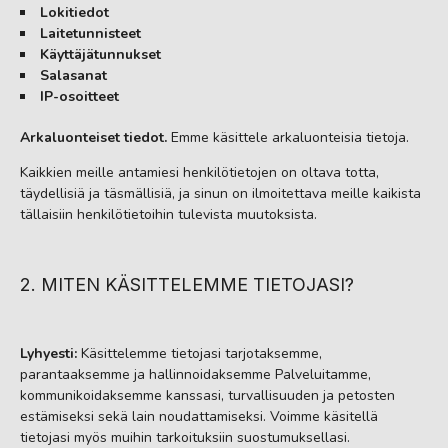
Lokitiedot
Laitetunnisteet
Käyttäjätunnukset
Salasanat
IP-osoitteet
Arkaluonteiset tiedot.
Emme käsittele arkaluonteisia tietoja.
Kaikkien meille antamiesi henkilötietojen on oltava totta,
täydellisiä ja täsmällisiä, ja sinun on ilmoitettava meille kaikista
tällaisiin henkilötietoihin tulevista muutoksista.
2. MITEN KÄSITTELEMME TIETOJASI?
Lyhyesti:
Käsittelemme tietojasi tarjotaksemme,
parantaaksemme ja hallinnoidaksemme Palveluitamme,
kommunikoidaksemme kanssasi, turvallisuuden ja petosten
estämiseksi sekä lain noudattamiseksi. Voimme käsitellä
tietojasi myös muihin tarkoituksiin suostumuksellasi.