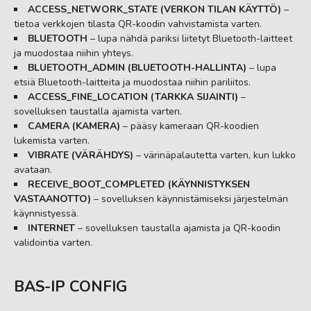
ACCESS_NETWORK_STATE (VERKON TILAN KÄYTTÖ)
–
tietoa verkkojen tilasta QR-koodin vahvistamista varten.
BLUETOOTH
– lupa nähdä pariksi liitetyt Bluetooth-laitteet
ja muodostaa niihin yhteys.
BLUETOOTH_ADMIN (BLUETOOTH-HALLINTA)
– lupa
etsiä Bluetooth-laitteita ja muodostaa niihin pariliitos.
ACCESS_FINE_LOCATION (TARKKA SIJAINTI)
–
sovelluksen taustalla ajamista varten.
CAMERA (KAMERA)
– pääsy kameraan QR-koodien
lukemista varten.
VIBRATE (VÄRÄHDYS)
– värinäpalautetta varten, kun lukko
avataan.
RECEIVE_BOOT_COMPLETED (KÄYNNISTYKSEN
VASTAANOTTO)
– sovelluksen käynnistämiseksi järjestelmän
käynnistyessä.
INTERNET
– sovelluksen taustalla ajamista ja QR-koodin
validointia varten.
BAS-IP CONFIG