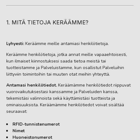
1. MITÄ TIETOJA KERÄÄMME?
Lyhyesti:
Keräämme meille antamiasi henkilötietoja.
Keräämme henkilötietoja, jotka annat meille vapaaehtoisesti,
kun ilmaiset kiinnostuksesi saada tietoa meistä tai
tuotteistamme ja Palveluistamme, kun osallistut Palveluihin
liittyviin toimintoihin tai muuten otat meihin yhteyttä.
Antamasi henkilötiedot.
Keräämämme henkilötiedot riippuvat
vuorovaikutuksestasi kanssamme ja Palveluiden kanssa,
tekemistäsi valinnoista sekä käyttämistäsi tuotteista ja
ominaisuuksista. Keräämämme henkilötiedot voivat sisältää
seuraavat:
RFID-tunnistenumerot
Nimet
Huoneistonumerot