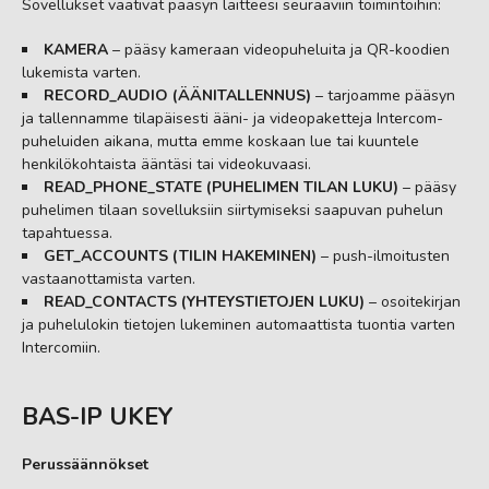
Sovellukset vaativat pääsyn laitteesi seuraaviin toimintoihin:
KAMERA
– pääsy kameraan videopuheluita ja QR-koodien
lukemista varten.
RECORD_AUDIO (ÄÄNITALLENNUS)
– tarjoamme pääsyn
ja tallennamme tilapäisesti ääni- ja videopaketteja Intercom-
puheluiden aikana, mutta emme koskaan lue tai kuuntele
henkilökohtaista ääntäsi tai videokuvaasi.
READ_PHONE_STATE (PUHELIMEN TILAN LUKU)
– pääsy
puhelimen tilaan sovelluksiin siirtymiseksi saapuvan puhelun
tapahtuessa.
GET_ACCOUNTS (TILIN HAKEMINEN)
– push-ilmoitusten
vastaanottamista varten.
READ_CONTACTS (YHTEYSTIETOJEN LUKU)
– osoitekirjan
ja puhelulokin tietojen lukeminen automaattista tuontia varten
Intercomiin.
BAS-IP UKEY
Perussäännökset