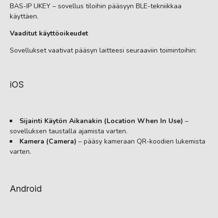
BAS-IP UKEY – sovellus tiloihin pääsyyn BLE-tekniikkaa
käyttäen.
Vaaditut käyttöoikeudet
Sovellukset vaativat pääsyn laitteesi seuraaviin toimintoihin:
iOS
Sijainti Käytön Aikanakin (Location When In Use)
–
sovelluksen taustalla ajamista varten.
Kamera (Camera)
– pääsy kameraan QR-koodien lukemista
varten.
Android