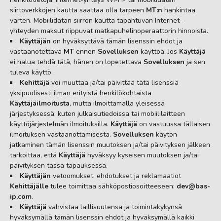
siirtoverkkojen kautta saattaa olla tarpeen
MT:n
hankintaa
varten. Mobiilidatan siirron kautta tapahtuvan Internet-
yhteyden maksut riippuvat matkapuhelinoperaattorin hinnoista.
Käyttäjän
on hyväksyttävä tämän lisenssin ehdot ja
vastaanotettava
MT
ennen
Sovelluksen
käyttöä. Jos
Käyttäjä
ei halua tehdä tätä, hänen on lopetettava
Sovelluksen
ja sen
tuleva käyttö.
Kehittäjä
voi muuttaa ja/tai päivittää tätä lisenssiä
yksipuolisesti ilman erityistä henkilökohtaista
Käyttäjäilmoitusta
, mutta ilmoittamalla yleisessä
järjestyksessä, kuten julkaisutiedoissa tai mobiililaitteen
käyttöjärjestelmän ilmoituksilla.
Käyttäjä
on vastuussa tällaisen
ilmoituksen vastaanottamisesta.
Sovelluksen
käytön
jatkaminen tämän lisenssin muutoksen ja/tai päivityksen jälkeen
tarkoittaa, että
Käyttäjä
hyväksyy kyseisen muutoksen ja/tai
päivityksen tässä tapauksessa.
Käyttäjän
vetoomukset, ehdotukset ja reklamaatiot
Kehittäjälle
tulee toimittaa sähköpostiosoitteeseen:
dev@bas-
ip.com
.
Käyttäjä
vahvistaa laillisuutensa ja toimintakykynsä
hyväksymällä tämän lisenssin ehdot ja hyväksymällä kaikki