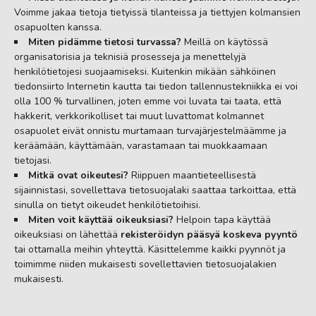
Voimme jakaa tietoja tietyissä tilanteissa ja tiettyjen kolmansien
osapuolten kanssa.
Miten pidämme tietosi turvassa?
Meillä on käytössä
organisatorisia ja teknisiä prosesseja ja menettelyjä
henkilötietojesi suojaamiseksi. Kuitenkin mikään sähköinen
tiedonsiirto Internetin kautta tai tiedon tallennustekniikka ei voi
olla 100 % turvallinen, joten emme voi luvata tai taata, että
hakkerit, verkkorikolliset tai muut luvattomat kolmannet
osapuolet eivät onnistu murtamaan turvajärjestelmäämme ja
keräämään, käyttämään, varastamaan tai muokkaamaan
tietojasi.
Mitkä ovat oikeutesi?
Riippuen maantieteellisestä
sijainnistasi, sovellettava tietosuojalaki saattaa tarkoittaa, että
sinulla on tietyt oikeudet henkilötietoihisi.
Miten voit käyttää oikeuksiasi?
Helpoin tapa käyttää
oikeuksiasi on lähettää
rekisteröidyn pääsyä koskeva pyyntö
tai ottamalla meihin yhteyttä. Käsittelemme kaikki pyynnöt ja
toimimme niiden mukaisesti sovellettavien tietosuojalakien
mukaisesti.