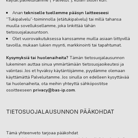
käytät palveluitamme (”Palvelut”), kuten silloin kun:
Anan
tekniselle tuellemme pääsyn laitteeseesi
”Tukipalvelu”-toiminnolla (etätukipalvelu) tai millä tahansa
muulla sovelluksellamme, joka linkittää tähän
tietosuojalausuntoon.
Olet vuorovaikutuksessa kanssamme muilla asiaan liittyvillä
tavoilla, mukaan lukien myynti, markkinointi tai tapahtumat.
Kysymyksiä tai huolenaiheita?
Tämän tietosuojalausunnon
lukeminen auttaa sinua ymmärtämään tietosuojaoikeutesi ja
valintasi. Jos et hyväksy käytäntöjämme, pyydämme olemaan
käyttämättä Palveluitamme. Jos sinulla on edelleen kysyttävää
tai huolenaiheita, ota meihin yhteyttä sähköpostitse
osoitteeseen
privacy@bas-ip.com
.
TIETOSUOJALAUSUNNON PÄÄKOHDAT
Tämä yhteenveto tarjoaa pääkohdat