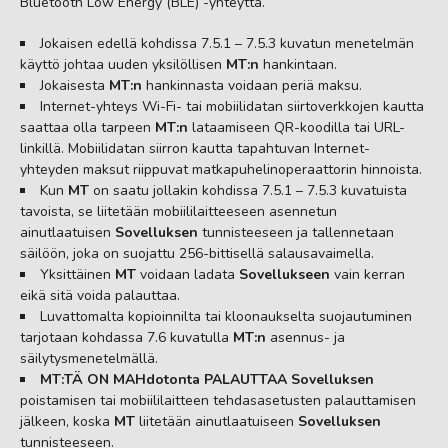
Bluetooth Low Energy (BLE) -yhteyttä.
Jokaisen edellä kohdissa 7.5.1 – 7.5.3 kuvatun menetelmän
käyttö johtaa uuden yksilöllisen
MT:n
hankintaan.
Jokaisesta
MT:n
hankinnasta voidaan periä maksu.
Internet-yhteys Wi-Fi- tai mobiilidatan siirtoverkkojen kautta
saattaa olla tarpeen
MT:n
lataamiseen QR-koodilla tai URL-
linkillä. Mobiilidatan siirron kautta tapahtuvan Internet-
yhteyden maksut riippuvat matkapuhelinoperaattorin hinnoista.
Kun
MT
on saatu jollakin kohdissa 7.5.1 – 7.5.3 kuvatuista
tavoista, se liitetään mobiililaitteeseen asennetun
ainutlaatuisen
Sovelluksen
tunnisteeseen ja tallennetaan
säilöön, joka on suojattu 256-bittisellä salausavaimella.
Yksittäinen
MT
voidaan ladata
Sovellukseen
vain kerran
eikä sitä voida palauttaa.
Luvattomalta kopioinnilta tai kloonaukselta suojautuminen
tarjotaan kohdassa 7.6 kuvatulla
MT:n
asennus- ja
säilytysmenetelmällä.
MT:TÄ ON MAHdotonta PALAUTTAA
Sovelluksen
poistamisen tai mobiililaitteen tehdasasetusten palauttamisen
jälkeen, koska
MT
liitetään ainutlaatuiseen
Sovelluksen
tunnisteeseen.