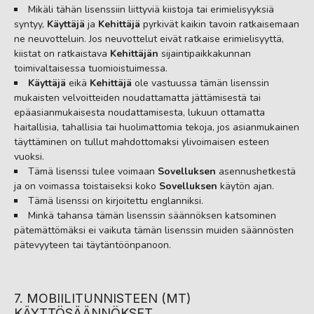
Mikäli tähän lisenssiin liittyviä kiistoja tai erimielisyyksiä
syntyy,
Käyttäjä
ja
Kehittäjä
pyrkivät kaikin tavoin ratkaisemaan
ne neuvotteluin. Jos neuvottelut eivät ratkaise erimielisyyttä,
kiistat on ratkaistava
Kehittäjän
sijaintipaikkakunnan
toimivaltaisessa tuomioistuimessa.
Käyttäjä
eikä
Kehittäjä
ole vastuussa tämän lisenssin
mukaisten velvoitteiden noudattamatta jättämisestä tai
epäasianmukaisesta noudattamisesta, lukuun ottamatta
haitallisia, tahallisia tai huolimattomia tekoja, jos asianmukainen
täyttäminen on tullut mahdottomaksi ylivoimaisen esteen
vuoksi.
Tämä lisenssi tulee voimaan
Sovelluksen
asennushetkestä
ja on voimassa toistaiseksi koko
Sovelluksen
käytön ajan.
Tämä lisenssi on kirjoitettu englanniksi.
Minkä tahansa tämän lisenssin säännöksen katsominen
pätemättömäksi ei vaikuta tämän lisenssin muiden säännösten
pätevyyteen tai täytäntöönpanoon.
7. MOBIILITUNNISTEEN (MT)
KÄYTTÖSÄÄNNÖKSET