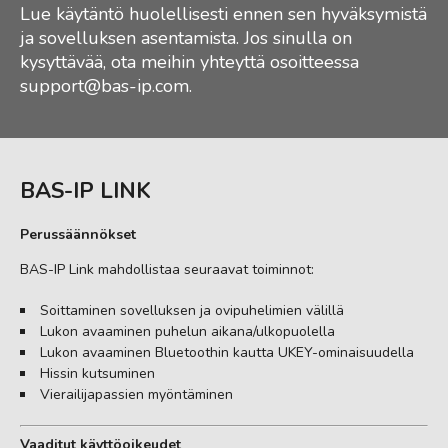
Lue käytäntö huolellisesti ennen sen hyväksymistä
ja sovelluksen asentamista. Jos sinulla on
kysyttävää, ota meihin yhteyttä osoitteessa
support@bas-ip.com
.
BAS-IP LINK
Perussäännökset
BAS-IP Link mahdollistaa seuraavat toiminnot:
Soittaminen sovelluksen ja ovipuhelimien välillä
Lukon avaaminen puhelun aikana/ulkopuolella
Lukon avaaminen Bluetoothin kautta UKEY-ominaisuudella
Hissin kutsuminen
Vierailijapassien myöntäminen
Vaaditut käyttöoikeudet