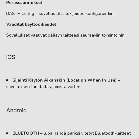
Perussäännökset
BAS-IP Config – sovellus BLE-lukijoiden konfigurointiin.
Vaaditut käyttöoikeudet
Sovellukset vaativat pääsyn laitteesi seuraaviin toimintoihin:
iOS
Sijainti Käytön Aikanakin (Location When In Use)
–
sovelluksen taustalla ajamista varten.
Android
BLUETOOTH
– lupa nähdä pariksi liitetyt Bluetooth-laitteet