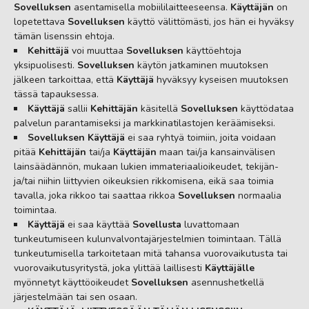
Sovelluksen
asentamisella mobiililaitteeseensa.
Käyttäjän
on
lopetettava
Sovelluksen
käyttö välittömästi, jos hän ei hyväksy
tämän lisenssin ehtoja.
Kehittäjä
voi muuttaa
Sovelluksen
käyttöehtoja
yksipuolisesti.
Sovelluksen
käytön jatkaminen muutoksen
jälkeen tarkoittaa, että
Käyttäjä
hyväksyy kyseisen muutoksen
tässä tapauksessa.
Käyttäjä
sallii
Kehittäjän
käsitellä
Sovelluksen
käyttödataa
palvelun parantamiseksi ja markkinatilastojen keräämiseksi.
Sovelluksen Käyttäjä
ei saa ryhtyä toimiin, joita voidaan
pitää
Kehittäjän
tai/ja
Käyttäjän
maan tai/ja kansainvälisen
lainsäädännön, mukaan lukien immateriaalioikeudet, tekijän-
ja/tai niihin liittyvien oikeuksien rikkomisena, eikä saa toimia
tavalla, joka rikkoo tai saattaa rikkoa
Sovelluksen
normaalia
toimintaa.
Käyttäjä
ei saa käyttää
Sovellusta
luvattomaan
tunkeutumiseen kulunvalvontajärjestelmien toimintaan. Tällä
tunkeutumisella tarkoitetaan mitä tahansa vuorovaikutusta tai
vuorovaikutusyritystä, joka ylittää laillisesti
Käyttäjälle
myönnetyt käyttöoikeudet
Sovelluksen
asennushetkellä
järjestelmään tai sen osaan.