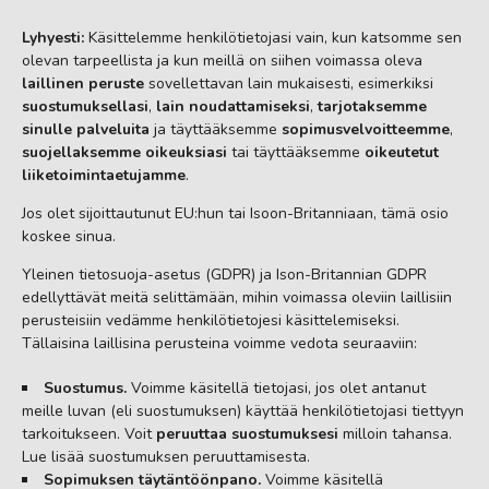
Lyhyesti:
Käsittelemme henkilötietojasi vain, kun katsomme sen
olevan tarpeellista ja kun meillä on siihen voimassa oleva
laillinen peruste
sovellettavan lain mukaisesti, esimerkiksi
suostumuksellasi
,
lain noudattamiseksi
,
tarjotaksemme
sinulle palveluita
ja täyttääksemme
sopimusvelvoitteemme
,
suojellaksemme oikeuksiasi
tai täyttääksemme
oikeutetut
liiketoimintaetujamme
.
Jos olet sijoittautunut EU:hun tai Isoon-Britanniaan, tämä osio
koskee sinua.
Yleinen tietosuoja-asetus (GDPR) ja Ison-Britannian GDPR
edellyttävät meitä selittämään, mihin voimassa oleviin laillisiin
perusteisiin vedämme henkilötietojesi käsittelemiseksi.
Tällaisina laillisina perusteina voimme vedota seuraaviin:
Suostumus.
Voimme käsitellä tietojasi, jos olet antanut
meille luvan (eli suostumuksen) käyttää henkilötietojasi tiettyyn
tarkoitukseen. Voit
peruuttaa suostumuksesi
milloin tahansa.
Lue lisää suostumuksen peruuttamisesta.
Sopimuksen täytäntöönpano.
Voimme käsitellä