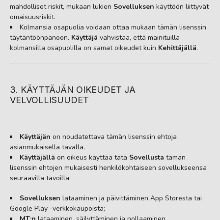
mahdolliset riskit, mukaan lukien
Sovelluksen
käyttöön liittyvät
omaisuusriskit.
Kolmansia osapuolia voidaan ottaa mukaan tämän lisenssin
täytäntöönpanoon.
Käyttäjä
vahvistaa, että mainituilla
kolmansilla osapuolilla on samat oikeudet kuin
Kehittäjällä
.
3. KÄYTTÄJÄN OIKEUDET JA
VELVOLLISUUDET
Käyttäjän
on noudatettava tämän lisenssin ehtoja
asianmukaisella tavalla.
Käyttäjällä
on oikeus käyttää tätä
Sovellusta
tämän
lisenssin ehtojen mukaisesti henkilökohtaiseen sovellukseensa
seuraavilla tavoilla:
Sovelluksen
lataaminen ja päivittäminen App Storesta tai
Google Play -verkkokaupoista;
MT:n
lataaminen, säilyttäminen ja nollaaminen