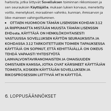
haitoista, jotka liittyvät
Sovelluksen
toiminnan rikkomiseen ja
sen seurauksiin
Käyttäjälle
, mukaan lukien korvaus, menetetty
voitto, menetykset, moraalinen vahinko, kunnian, ihmisarvon ja
liike-maineen vahingoittuminen.
OTTAEN HUOMIOON TÄMÄN LISENSSIN KOHDAN 3.12
JA RIIPPUMATTA MISTÄÄN MUUSTA TÄMÄN LISENSSIN
EHDosta, KÄYTTÄJÄ ON HENKILÖKOHTAISESTI
VASTUUSSA SOVELLUKSEN KÄYTÖN SEURAUKSISTA JA
KOHDASSA 3.12 TARKOITETTUJEN TOIMIEN TAPAUKSESSA
KÄYTTÄJÄ ON SOPINUT, ETTÄ KEHITTÄJÄLLÄ ON OIKEUS
TEHDÄ VAPAASTI YHTEISTYÖTÄ
LAINVALVONTAVIRANOMAISTEN JA OMAISUUDEN
OMISTAJIEN KANSSA, JOTKA OVAT KÄRSINEET KÄYTTÄJÄN
TOIMISTA, KOSKIEN KÄYTTÄJÄN SOVELLUKSEN JA
RIKOSPROSESSIIN LIITTYVIÄ MT:N KÄYTTÖÄ.
6. LOPPUSÄÄNNÖKSET