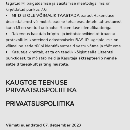
tagatud MI paigaldamise ja säilitamise meetodiga, mis on
kirjeldatud punktis 7.6.
MI-D EI OLE VÕIMALIK TAASTADA
pärast Rakenduse
desinstallimist või mobiilseadme tehaseseadetele lähtestamist,
kuna MI on seotud unikaalse Rakenduse identifikaatoriga.
Rakendus kasutab krüpto- ja imitatsioonikindlat traadita
protokolli MI konteineri edastamiseks BAS-IP lugejale, mis on
võimeline seda tüüpi identifikaatoreid vastu võtma ja töötlema.
Kasutaja kinnitab, et ta on teadlik kõigist selle Litsentsi
punktidest, ta mõistab neid ja Kasutaja
aktsepteerib nende
sätteid täielikult ja tingimusteta
.
KAUGTOE TEENUSE
PRIVAATSUSPOLIITIKA
PRIVAATSUSPOLIITIKA
Viimati uuendatud 07. detsember 2023