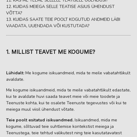
KAS ME TEEME SELLELE TEATISELE UUENDUSI?
KUIDAS MEIEGA SELLE TEATISE ASJUS ÜHENDUST
VÕTTA?
KUIDAS SAATE TEIE POOLT KOGUTUD ANDMEID LÄBI
VAADATA, UUENDADA VÕI KUSTUTADA?
1. MILLIST TEAVET ME KOGUME?
Lühidalt:
Me kogume isikuandmeid, mida te meile vabatahtlikult
avaldate.
Me kogume isikuandmeid, mida te meile vabatahtlikult edastate,
kui te avaldate huvi saada teavet meie või meie toodete ja
Teenuste kohta, kui te osalete Teenuste tegevustes või kui te
meiega muul viisil ühendust võtate.
Teie poolt esitatud isikuandmed.
Isikuandmed, mida me
kogume, sõltuvad teie suhtlemise kontekstist meiega ja
Teenustega, teie tehtud valikutest ning teie kasutatavatest