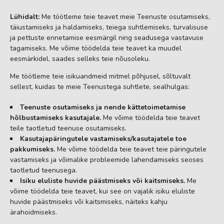
Lühidalt:
Me töötleme teie teavet meie Teenuste osutamiseks,
täiustamiseks ja haldamiseks, teiega suhtlemiseks, turvalisuse
ja pettuste ennetamise eesmärgil ning seadusega vastavuse
tagamiseks. Me võime töödelda teie teavet ka muudel
eesmärkidel, saades selleks teie nõusoleku.
Me töötleme teie isikuandmeid mitmel põhjusel, sõltuvalt
sellest, kuidas te meie Teenustega suhtlete, sealhulgas:
Teenuste osutamiseks ja nende kättetoimetamise
hõlbustamiseks kasutajale.
Me võime töödelda teie teavet
teile taotletud teenuse osutamiseks.
Kasutajapäringutele vastamiseks/kasutajatele toe
pakkumiseks.
Me võime töödelda teie teavet teie päringutele
vastamiseks ja võimalike probleemide lahendamiseks seoses
taotletud teenusega.
Isiku eluliste huvide päästmiseks või kaitsmiseks.
Me
võime töödelda teie teavet, kui see on vajalik isiku eluliste
huvide päästmiseks või kaitsmiseks, näiteks kahju
ärahoidmiseks.