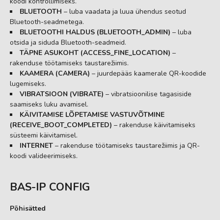
koodi kontrollimiseks.
BLUETOOTH
– luba vaadata ja luua ühendus seotud
Bluetooth-seadmetega.
BLUETOOTHI HALDUS (BLUETOOTH_ADMIN)
– luba
otsida ja siduda Bluetooth-seadmeid.
TÄPNE ASUKOHT (ACCESS_FINE_LOCATION)
–
rakenduse töötamiseks taustarežiimis.
KAAMERA (CAMERA)
– juurdepääs kaamerale QR-koodide
lugemiseks.
VIBRATSIOON (VIBRATE)
– vibratsioonilise tagasiside
saamiseks luku avamisel.
KÄIVITAMISE LÕPETAMISE VASTUVÕTMINE
(RECEIVE_BOOT_COMPLETED)
– rakenduse käivitamiseks
süsteemi käivitamisel.
INTERNET
– rakenduse töötamiseks taustarežiimis ja QR-
koodi valideerimiseks.
BAS-IP CONFIG
Põhisätted