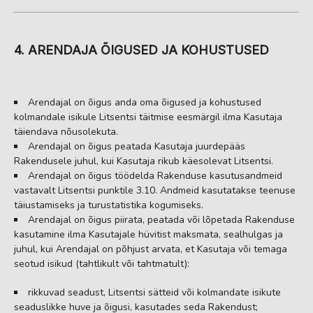
4. ARENDAJA ÕIGUSED JA KOHUSTUSED
Arendajal on õigus anda oma õigused ja kohustused
kolmandale isikule Litsentsi täitmise eesmärgil ilma Kasutaja
täiendava nõusolekuta.
Arendajal on õigus peatada Kasutaja juurdepääs
Rakendusele juhul, kui Kasutaja rikub käesolevat Litsentsi.
Arendajal on õigus töödelda Rakenduse kasutusandmeid
vastavalt Litsentsi punktile 3.10. Andmeid kasutatakse teenuse
täiustamiseks ja turustatistika kogumiseks.
Arendajal on õigus piirata, peatada või lõpetada Rakenduse
kasutamine ilma Kasutajale hüvitist maksmata, sealhulgas ja
juhul, kui Arendajal on põhjust arvata, et Kasutaja või temaga
seotud isikud (tahtlikult või tahtmatult):
rikkuvad seadust, Litsentsi sätteid või kolmandate isikute
seaduslikke huve ja õigusi, kasutades seda Rakendust;