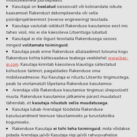
mobiilseadmele juurdepääsu.
Kasutajal on
keelatud
iseseisvalt või kolmandate isikute
kaasamisel Rakendust dekompileerida või selle
pöördprojekteerimist (reverse engineering) teostada.
Kasutaja vastutab isiklikult Rakenduse kasutamise eest mis
tahes viisil, mis ei ole käesoleva Litsentsiga lubatud.
Kasutajal ei ole õigust teostada Rakendusega seoses
mingeid
volitamata toiminguid
.
Kasutaja peab enne Rakenduse allalaadimist tutvuma kogu
Rakenduse kohta kättesaadava teabega veebilehel
www.bas-
ip.com
. Kasutaja kinnitab käesoleva klausliga sätestatud
kohustuse täitmist, paigaldades Rakenduse oma
mobiilseadmesse. Kui Kasutaja ei nõustu Litsentsi tingimustega,
peab ta viivitamatult lõpetama Rakenduse kasutamise.
Arendaja võib Rakenduse kasutamise tingimusi ühepoolselt
muuta. Rakenduse kasutamise jätkamine pärast muudatust
tähendab, et
kasutaja nõustub selle muudatusega
.
Kasutaja lubab Arendajal töödelda Rakenduse
kasutusandmeid teenuse täiustamiseks ja turustatistika
kogumiseks.
Rakenduse Kasutaja
ei tohi teha toiminguid
, mida võidakse
pidada Arendaja ja/või Kasutaja riigi ja/või rahvusvahelise