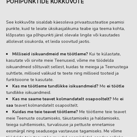
PÕHIPUNKTIDE KOKKUVÕTE
See kokkuvõte sisaldab käesoleva privaatsusteatise peamisi
punkte, kuid te leiate üksikasjalikuma teabe iga teema kohta,
klõpsates iga põhipunkti järel olevale lingile või kasutades
allolevat sisukorda, et leida soovitud jaotis.
Milliseid isikuandmeid me töötleme?
Kui te külastate,
kasutate või sirvite meie Teenuseid, võime me töödelda
isikuandmeid sõltuvalt sellest, kuidas te meiega ja Teenustega
suhtlete, milliseid valikuid te teete ning milliseid tooteid ja
funktsioone te kasutate.
Kas me töötleme tundlikke isikuandmeid?
Me
ei töötle
tundlikke isikuandmeid.
Kas me saame teavet kolmandatelt osapooltelt?
Me
ei
saa
teavet kolmandatelt osapooltelt.
Kuidas me teie teavet töötleme?
Me töötleme teie teavet
meie Teenuste osutamiseks, täiustamiseks ja haldamiseks,
teiega suhtlemiseks, turvalisuse ja pettuste ennetamise
eesmärgil ning seadusega vastavuse tagamiseks. Me võime