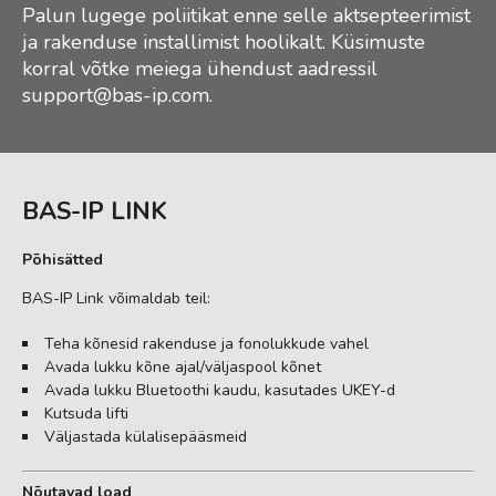
Palun lugege poliitikat enne selle aktsepteerimist
ja rakenduse installimist hoolikalt. Küsimuste
korral võtke meiega ühendust aadressil
support@bas-ip.com
.
BAS-IP LINK
Põhisätted
BAS-IP Link võimaldab teil:
Teha kõnesid rakenduse ja fonolukkude vahel
Avada lukku kõne ajal/väljaspool kõnet
Avada lukku Bluetoothi kaudu, kasutades UKEY-d
Kutsuda lifti
Väljastada külalisepääsmeid
Nõutavad load