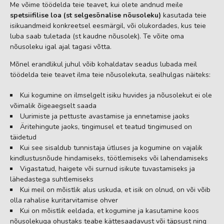
Me võime töödelda teie teavet, kui olete andnud meile
spetsiifilise loa (st selgesõnalise nõusoleku)
kasutada teie
isikuandmeid konkreetsel eesmärgil, või olukordades, kus teie
luba saab tuletada (st kaudne nõusolek). Te võite oma
nõusoleku igal ajal tagasi võtta.
Mõnel erandlikul juhul võib kohaldatav seadus lubada meil
töödelda teie teavet ilma teie nõusolekuta, sealhulgas näiteks:
Kui kogumine on ilmselgelt isiku huvides ja nõusolekut ei ole
võimalik õigeaegselt saada
Uurimiste ja pettuste avastamise ja ennetamise jaoks
Äritehingute jaoks, tingimusel et teatud tingimused on
täidetud
Kui see sisaldub tunnistaja ütluses ja kogumine on vajalik
kindlustusnõude hindamiseks, töötlemiseks või lahendamiseks
Vigastatud, haigete või surnud isikute tuvastamiseks ja
lähedastega suhtlemiseks
Kui meil on mõistlik alus uskuda, et isik on olnud, on või võib
olla rahalise kuritarvitamise ohver
Kui on mõistlik eeldada, et kogumine ja kasutamine koos
nõusolekuga ohustaks teabe kättesaadavust või täpsust ning