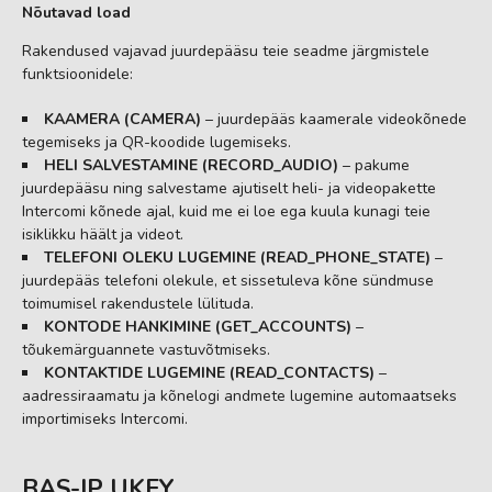
Nõutavad load
Rakendused vajavad juurdepääsu teie seadme järgmistele
funktsioonidele:
KAAMERA (CAMERA)
– juurdepääs kaamerale videokõnede
tegemiseks ja QR-koodide lugemiseks.
HELI SALVESTAMINE (RECORD_AUDIO)
– pakume
juurdepääsu ning salvestame ajutiselt heli- ja videopakette
Intercomi kõnede ajal, kuid me ei loe ega kuula kunagi teie
isiklikku häält ja videot.
TELEFONI OLEKU LUGEMINE (READ_PHONE_STATE)
–
juurdepääs telefoni olekule, et sissetuleva kõne sündmuse
toimumisel rakendustele lülituda.
KONTODE HANKIMINE (GET_ACCOUNTS)
–
tõukemärguannete vastuvõtmiseks.
KONTAKTIDE LUGEMINE (READ_CONTACTS)
–
aadressiraamatu ja kõnelogi andmete lugemine automaatseks
importimiseks Intercomi.
BAS-IP UKEY