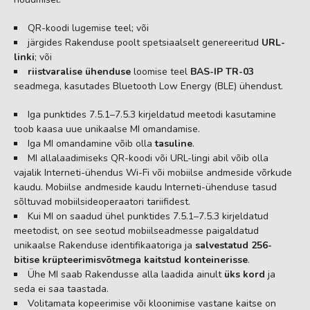
QR-koodi lugemise teel; või
järgides Rakenduse poolt spetsiaalselt genereeritud
URL-
linki
; või
riistvaralise ühenduse
loomise teel
BAS-IP TR-03
seadmega, kasutades Bluetooth Low Energy (BLE) ühendust.
Iga punktides 7.5.1–7.5.3 kirjeldatud meetodi kasutamine
toob kaasa uue unikaalse MI omandamise.
Iga MI omandamine võib olla
tasuline
.
MI allalaadimiseks QR-koodi või URL-lingi abil võib olla
vajalik Interneti-ühendus Wi-Fi või mobiilse andmeside võrkude
kaudu. Mobiilse andmeside kaudu Interneti-ühenduse tasud
sõltuvad mobiilsideoperaatori tariifidest.
Kui MI on saadud ühel punktides 7.5.1–7.5.3 kirjeldatud
meetodist, on see seotud mobiilseadmesse paigaldatud
unikaalse Rakenduse identifikaatoriga ja
salvestatud 256-
bitise krüpteerimisvõtmega kaitstud konteinerisse
.
Ühe MI saab Rakendusse alla laadida ainult
üks kord
ja
seda ei saa taastada.
Volitamata kopeerimise või kloonimise vastane kaitse on