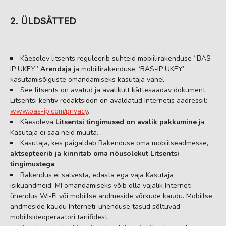
2. ÜLDSÄTTED
Käesolev litsents reguleerib suhteid mobiilirakenduse “BAS-
IP UKEY”
Arendaja
ja mobiilirakenduse “BAS-IP UKEY”
kasutamisõiguste omandamiseks kasutaja vahel.
See litsents on avatud ja avalikult kättesaadav dokument.
Litsentsi kehtiv redaktsioon on avaldatud Internetis aadressil:
www.bas-ip.com/privacy
.
Käesoleva
Litsentsi tingimused on avalik pakkumine
ja
Kasutaja ei saa neid muuta.
Kasutaja, kes paigaldab Rakenduse oma mobiilseadmesse,
aktsepteerib ja kinnitab oma nõusolekut Litsentsi
tingimustega
.
Rakendus ei salvesta, edasta ega vaja Kasutaja
isikuandmeid. MI omandamiseks võib olla vajalik Interneti-
ühendus Wi-Fi või mobiilse andmeside võrkude kaudu. Mobiilse
andmeside kaudu Interneti-ühenduse tasud sõltuvad
mobiilsideoperaatori tariifidest.