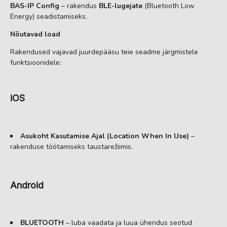
BAS-IP Config
– rakendus
BLE-lugejate
(Bluetooth Low
Energy) seadistamiseks.
Nõutavad load
Rakendused vajavad juurdepääsu teie seadme järgmistele
funktsioonidele:
iOS
Asukoht Kasutamise Ajal (Location When In Use)
–
rakenduse töötamiseks taustarežiimis.
Android
BLUETOOTH
– luba vaadata ja luua ühendus seotud