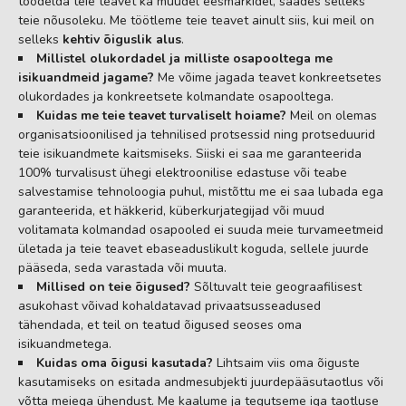
töödelda teie teavet ka muudel eesmärkidel, saades selleks
teie nõusoleku. Me töötleme teie teavet ainult siis, kui meil on
selleks
kehtiv õiguslik alus
.
Millistel olukordadel ja milliste osapooltega me
isikuandmeid jagame?
Me võime jagada teavet konkreetsetes
olukordades ja konkreetsete kolmandate osapooltega.
Kuidas me teie teavet turvaliselt hoiame?
Meil on olemas
organisatsioonilised ja tehnilised protsessid ning protseduurid
teie isikuandmete kaitsmiseks. Siiski ei saa me garanteerida
100% turvalisust ühegi elektroonilise edastuse või teabe
salvestamise tehnoloogia puhul, mistõttu me ei saa lubada ega
garanteerida, et häkkerid, küberkurjategijad või muud
volitamata kolmandad osapooled ei suuda meie turvameetmeid
ületada ja teie teavet ebaseaduslikult koguda, sellele juurde
pääseda, seda varastada või muuta.
Millised on teie õigused?
Sõltuvalt teie geograafilisest
asukohast võivad kohaldatavad privaatsusseadused
tähendada, et teil on teatud õigused seoses oma
isikuandmetega.
Kuidas oma õigusi kasutada?
Lihtsaim viis oma õiguste
kasutamiseks on esitada andmesubjekti juurdepääsutaotlus või
võtta meiega ühendust. Me kaalume ja tegutseme iga taotluse