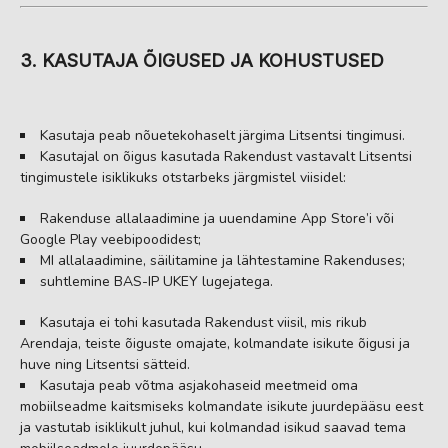
3. KASUTAJA ÕIGUSED JA KOHUSTUSED
Kasutaja peab nõuetekohaselt järgima Litsentsi tingimusi.
Kasutajal on õigus kasutada Rakendust vastavalt Litsentsi
tingimustele isiklikuks otstarbeks järgmistel viisidel:
Rakenduse allalaadimine ja uuendamine App Store’i või
Google Play veebipoodidest;
MI allalaadimine, säilitamine ja lähtestamine Rakenduses;
suhtlemine BAS-IP UKEY lugejatega.
Kasutaja ei tohi kasutada Rakendust viisil, mis rikub
Arendaja, teiste õiguste omajate, kolmandate isikute õigusi ja
huve ning Litsentsi sätteid.
Kasutaja peab võtma asjakohaseid meetmeid oma
mobiilseadme kaitsmiseks kolmandate isikute juurdepääsu eest
ja vastutab isiklikult juhul, kui kolmandad isikud saavad tema