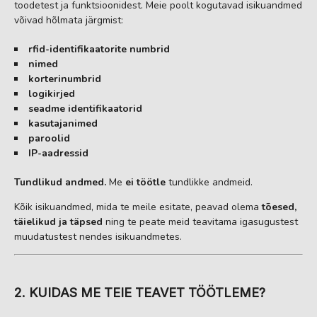
toodetest ja funktsioonidest. Meie poolt kogutavad isikuandmed
võivad hõlmata järgmist:
rfid-identifikaatorite numbrid
nimed
korterinumbrid
logikirjed
seadme identifikaatorid
kasutajanimed
paroolid
IP-aadressid
Tundlikud andmed.
Me
ei töötle
tundlikke andmeid.
Kõik isikuandmed, mida te meile esitate, peavad olema
tõesed,
täielikud ja täpsed
ning te peate meid teavitama igasugustest
muudatustest nendes isikuandmetes.
2. KUIDAS ME TEIE TEAVET TÖÖTLEME?