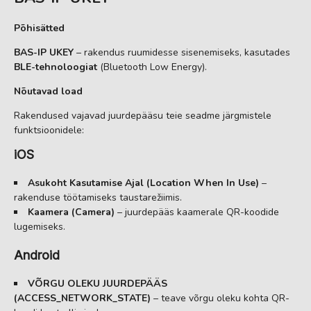
Põhisätted
BAS-IP UKEY
– rakendus ruumidesse sisenemiseks, kasutades
BLE-tehnoloogiat
(Bluetooth Low Energy).
Nõutavad load
Rakendused vajavad juurdepääsu teie seadme järgmistele
funktsioonidele:
iOS
Asukoht Kasutamise Ajal (Location When In Use)
–
rakenduse töötamiseks taustarežiimis.
Kaamera (Camera)
– juurdepääs kaamerale QR-koodide
lugemiseks.
Android
VÕRGU OLEKU JUURDEPÄÄS
(ACCESS_NETWORK_STATE)
– teave võrgu oleku kohta QR-