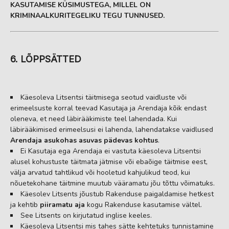
KASUTAMISE KÜSIMUSTEGA, MILLEL ON
KRIMINAALKURITEGELIKU TEGU TUNNUSED.
6. LÕPPSÄTTED
Käesoleva Litsentsi täitmisega seotud vaidluste või
erimeelsuste korral teevad Kasutaja ja Arendaja kõik endast
oleneva, et need läbirääkimiste teel lahendada. Kui
läbirääkimised erimeelsusi ei lahenda, lahendatakse vaidlused
Arendaja asukohas asuvas pädevas kohtus
.
Ei Kasutaja ega Arendaja ei vastuta käesoleva Litsentsi
alusel kohustuste täitmata jätmise või ebaõige täitmise eest,
välja arvatud tahtlikud või hooletud kahjulikud teod, kui
nõuetekohane täitmine muutub vääramatu jõu tõttu võimatuks.
Käesolev Litsents jõustub Rakenduse paigaldamise hetkest
ja kehtib
piiramatu aja
kogu Rakenduse kasutamise vältel.
See Litsents on kirjutatud inglise keeles.
Käesoleva Litsentsi mis tahes sätte kehtetuks tunnistamine