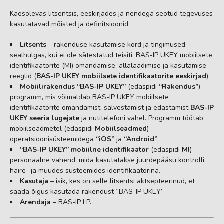
Käesolevas litsentsis, eeskirjades ja nendega seotud tegevuses
kasutatavad mõisted ja definitsioonid:
Litsents
– rakenduse kasutamise kord ja tingimused,
sealhulgas, kui ei ole sätestatud teisiti, BAS-IP UKEY mobiilsete
identifikaatorite (MI) omandamise, allalaadimise ja kasutamise
reeglid (
BAS-IP UKEY mobiilsete identifikaatorite eeskirjad
).
Mobiilirakendus “BAS-IP UKEY”
(edaspidi
“Rakendus”
) –
programm, mis võimaldab BAS-IP UKEY mobiilsete
identifikaatorite omandamist, salvestamist ja edastamist
BAS-IP
UKEY seeria lugejate
ja nutitelefoni vahel. Programm töötab
mobiilseadmetel (edaspidi
Mobiilseadmed
)
operatsioonisüsteemidega
“iOS”
ja
“Android”
.
“BAS-IP UKEY” mobiilne identifikaator
(edaspidi
MI
) –
personaalne vahend, mida kasutatakse juurdepääsu kontrolli,
häire- ja muudes süsteemides identifikaatorina.
Kasutaja
– isik, kes on selle litsentsi aktsepteerinud, et
saada õigus kasutada rakendust “BAS-IP UKEY”.
Arendaja
– BAS-IP LP.