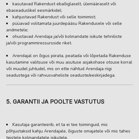
kasutavad Rakendust ebaõiglaselt, ülemääraselt või
ebaseaduslikel eesmärkidel;
kahjustavad Rakendust või selle toimimist;
püüavad volitamata juurdepääsu Rakendusele või selle
andmetele;
ohustavad Arendaja ja/või kolmandate isikute tehniliste
ja/või programmiressursside riket.
Arendajal on õigus piirata, peatada või lõpetada Rakenduse
kasutamine valitsuse või muu asutuse asjakohase otsuse korral
või muudel juhtudel, mis on ette nähtud Arendaja riigi
seadustega või rahvusvaheliste seaduste/eeskirjadega.
5. GARANTII JA POOLTE VASTUTUS
Kasutaja garanteerib, et ta ei tee toiminguid, mis
põhjustaksid kahju Arendajale, õiguste omajatele või mis tahes
teistele kolmandatele isikutele.