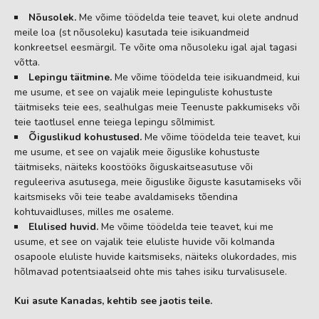
Nõusolek.
Me võime töödelda teie teavet, kui olete andnud
meile loa (st nõusoleku) kasutada teie isikuandmeid
konkreetsel eesmärgil. Te võite oma nõusoleku igal ajal tagasi
võtta.
Lepingu täitmine.
Me võime töödelda teie isikuandmeid, kui
me usume, et see on vajalik meie lepinguliste kohustuste
täitmiseks teie ees, sealhulgas meie Teenuste pakkumiseks või
teie taotlusel enne teiega lepingu sõlmimist.
Õiguslikud kohustused.
Me võime töödelda teie teavet, kui
me usume, et see on vajalik meie õiguslike kohustuste
täitmiseks, näiteks koostööks õiguskaitseasutuse või
reguleeriva asutusega, meie õiguslike õiguste kasutamiseks või
kaitsmiseks või teie teabe avaldamiseks tõendina
kohtuvaidluses, milles me osaleme.
Elulised huvid.
Me võime töödelda teie teavet, kui me
usume, et see on vajalik teie eluliste huvide või kolmanda
osapoole eluliste huvide kaitsmiseks, näiteks olukordades, mis
hõlmavad potentsiaalseid ohte mis tahes isiku turvalisusele.
Kui asute Kanadas, kehtib see jaotis teile.