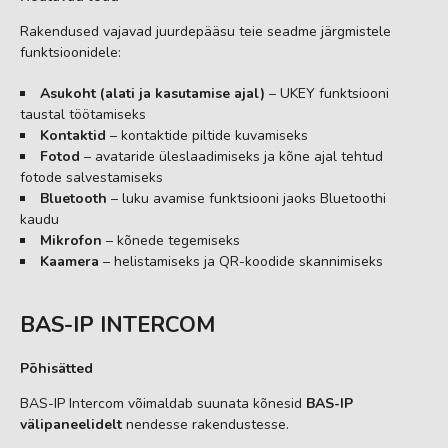
Rakendused vajavad juurdepääsu teie seadme järgmistele
funktsioonidele:
Asukoht (alati ja kasutamise ajal)
– UKEY funktsiooni
taustal töötamiseks
Kontaktid
– kontaktide piltide kuvamiseks
Fotod
– avataride üleslaadimiseks ja kõne ajal tehtud
fotode salvestamiseks
Bluetooth
– luku avamise funktsiooni jaoks Bluetoothi
kaudu
Mikrofon
– kõnede tegemiseks
Kaamera
– helistamiseks ja QR-koodide skannimiseks
BAS-IP INTERCOM
Põhisätted
BAS-IP Intercom võimaldab suunata kõnesid
BAS-IP
välipaneelidelt
nendesse rakendustesse.