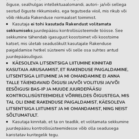
õiguse, sealhulgas intellektuaalomandi, autori- ja/või sellega
seotud õiguste rikkumiseks, ega tegutseda viisil, mis rikub või
võib rikkuda Rakenduse normaalset toimimist.
Kasutaja
ei tohi kasutada Rakendust volitamata
sekkumiseks
juurdepääsu kontrollisüsteemide töösse. See
sekkumine tähendab igasugust koostoimet või koostoime
katset, mis ületab seaduslikult kasutajale Rakenduse
paigaldamise hetkel süsteemi või selle osa suhtes antud
juurdepääsuõigusi.
KÄESOLEVA LITSENTSIGA LIITUMINE KINNITAB
KASUTAJA ARUSAAMIST, ET RAKENDUSE PAIGALDAMINE,
LITSENTSIGA LIITUMINE JA MI OMANDAMINE EI ANNA
TALLE TÄIENDAVAID ÕIGUSI JA/VÕI VOLITUSI JA/VÕI
EESÕIGUSI BAS-IP JA MUUDE JUURDEPÄÄSU
KONTROLLISÜSTEEMIDELE VÕRRELDES ÕIGUSTEGA, MIS
TAL OLI ENNE RAKENDUSE PAIGALDAMIST, KÄESOLEVA
LITSENTSIGA LIITUMIST JA MI OMANDAMIST, NING NEIST
SÕLTUMATULT.
Kasutaja kinnitab, et ta on teadlik, et volitamata sekkumine
juurdepääsu kontrollisüsteemidesse võib olla seadusega
karistatav kuritegelik tegu.