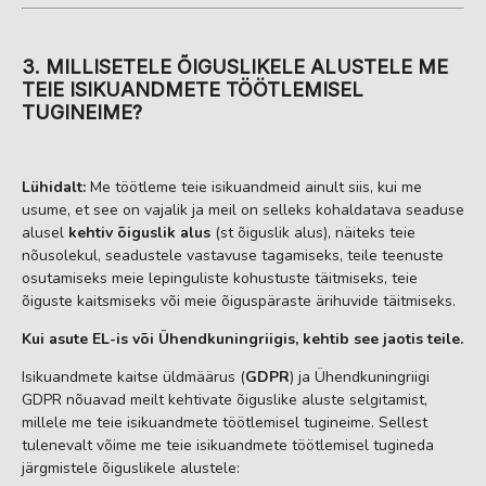
3. MILLISETELE ÕIGUSLIKELE ALUSTELE ME
TEIE ISIKUANDMETE TÖÖTLEMISEL
TUGINEIME?
Lühidalt:
Me töötleme teie isikuandmeid ainult siis, kui me
usume, et see on vajalik ja meil on selleks kohaldatava seaduse
alusel
kehtiv õiguslik alus
(st õiguslik alus), näiteks teie
nõusolekul, seadustele vastavuse tagamiseks, teile teenuste
osutamiseks meie lepinguliste kohustuste täitmiseks, teie
õiguste kaitsmiseks või meie õiguspäraste ärihuvide täitmiseks.
Kui asute EL-is või Ühendkuningriigis, kehtib see jaotis teile.
Isikuandmete kaitse üldmäärus (
GDPR
) ja Ühendkuningriigi
GDPR nõuavad meilt kehtivate õiguslike aluste selgitamist,
millele me teie isikuandmete töötlemisel tugineime. Sellest
tulenevalt võime me teie isikuandmete töötlemisel tugineda
järgmistele õiguslikele alustele: