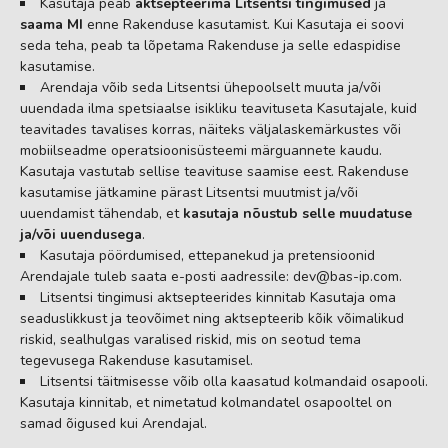
Kasutaja peab
aktsepteerima Litsentsi tingimused
ja
saama MI
enne Rakenduse kasutamist. Kui Kasutaja ei soovi
seda teha, peab ta lõpetama Rakenduse ja selle edaspidise
kasutamise.
Arendaja võib seda Litsentsi ühepoolselt muuta ja/või
uuendada ilma spetsiaalse isikliku teavituseta Kasutajale, kuid
teavitades tavalises korras, näiteks väljalaskemärkustes või
mobiilseadme operatsioonisüsteemi märguannete kaudu.
Kasutaja vastutab sellise teavituse saamise eest. Rakenduse
kasutamise jätkamine pärast Litsentsi muutmist ja/või
uuendamist tähendab, et
kasutaja nõustub selle muudatuse
ja/või uuendusega
.
Kasutaja pöördumised, ettepanekud ja pretensioonid
Arendajale tuleb saata e-posti aadressile:
dev@bas-ip.com
.
Litsentsi tingimusi aktsepteerides kinnitab Kasutaja oma
seaduslikkust ja teovõimet ning aktsepteerib kõik võimalikud
riskid, sealhulgas varalised riskid, mis on seotud tema
tegevusega Rakenduse kasutamisel.
Litsentsi täitmisesse võib olla kaasatud kolmandaid osapooli.
Kasutaja kinnitab, et nimetatud kolmandatel osapooltel on
samad õigused kui Arendajal.