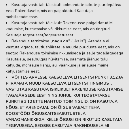
Kasutaja vastutab täielikult kolmandate isikute juurdepääsu
eest Rakendusele, mis on paigaldatud Kasutaja
mobiilseadmesse.
Kasutaja vastutab täielikult Rakendusse paigaldatud MI
kadumise, kustutamise või rikkumise eest, mis on tingitud
Kasutaja tegevusest/tegevusetusest.
Rakendus tarnitakse
„nagu on”
(„As is”). Arendaja ei
vastuta vigade, talitlushäirete ja muude puuduste eest, mis on
seotud Rakenduse toimimise rikkumisega ja selle tagajärgedega
Kasutajale, sealhulgas hüvitamise, saamata jäänud tulu,
kahjude, moraalse kahju, au, väärikuse ja ärialase maine
kahjustamise eest.
VÕTTES ARVESSE KÄESOLEVA LITSENTSI PUNKT 3.12 JA
PIIRAMATA MUUD KÄESOLEVA LITSENTSI TINGIMUST,
VASTUTAB KASUTAJA ISIKLIKULT RAKENDUSE KASUTAMISE
TAGAJÄRGEDE EEST NING JUHUL, KUI TEOSTATAKSE
PUNKTIS 3.12 ETTE NÄHTUD TOIMINGUID, ON KASUTAJA
NÕUS, ET ARENDAJAL ON ÕIGUS VABALT TEHA
KOOSTÖÖD ÕIGUSKAITSEASUTUSTE JA
VARAOMANIKKEGA, KELLE ÕIGUSI ON RIKUTUD KASUTAJA
TEGEVUSEGA, SEOSES KASUTAJA RAKENDUSE JA MI