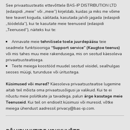
See privaatsusteatis ettevõttele BAS-IP DISTRIBUTION LTD
(edaspidi „meie” või „meie”) kirjeldab, kuidas ja miks me võime
teie teavet koguda, säilitada, kasutada ja/või jagada (edaspidi
„töödelda”), kui te kasutate meie teenuseid (edaspidi
„Teenused”), näiteks kui te:
Annavate meie
tehnilisele toele juurdepääsu
teie
seadmele funktsiooniga
“Support service” (Kaugtoe teenus)
või mis tahes muu meie rakendusega, mis on seotud käesoleva
privaatsusteatisega.
Teete meiega koostööd muudel seotud viisidel, sealhulgas
seoses müügi, turunduse või üritustega.
Küsimused või mured?
Käesoleva privaatsusteatise lugemine
aitab teil mõista oma privaatsusõigusi ja valikuid. Kui te ei
nõustu meie poliitikate ja tavadega, palun
ärge kasutage meie
Teenuseid
. Kui teil on endiselt küsimusi või muresid, võtke
meiega ühendust aadressil
privacy@bas-ip.com
.