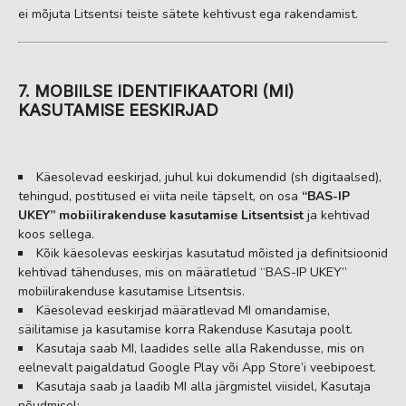
ei mõjuta Litsentsi teiste sätete kehtivust ega rakendamist.
7. MOBIILSE IDENTIFIKAATORI (MI)
KASUTAMISE EESKIRJAD
Käesolevad eeskirjad, juhul kui dokumendid (sh digitaalsed),
tehingud, postitused ei viita neile täpselt, on osa
“BAS-IP
UKEY” mobiilirakenduse kasutamise Litsentsist
ja kehtivad
koos sellega.
Kõik käesolevas eeskirjas kasutatud mõisted ja definitsioonid
kehtivad tähenduses, mis on määratletud “BAS-IP UKEY”
mobiilirakenduse kasutamise Litsentsis.
Käesolevad eeskirjad määratlevad MI omandamise,
säilitamise ja kasutamise korra Rakenduse Kasutaja poolt.
Kasutaja saab MI, laadides selle alla Rakendusse, mis on
eelnevalt paigaldatud Google Play või App Store’i veebipoest.
Kasutaja saab ja laadib MI alla järgmistel viisidel, Kasutaja
nõudmisel: