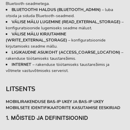
Bluetooth-seadmetega.
BLUETOOTHI HALDUS (BLUETOOTH_ADMIN)
– luba
otsida ja siduda Bluetooth-seadmeid.
VÄLISE MÄLU LUGEMINE (READ_EXTERNAL_STORAGE)
–
konfiguratsioonide lugemiseks seadme mälust.
VÄLISE MÄLU KIRJUTAMINE
(WRITE_EXTERNAL_STORAGE)
– konfiguratsioonide
kirjutamiseks seadme mällu.
LIGIKAUDNE ASUKOHT (ACCESS_COARSE_LOCATION)
–
rakenduse töötamiseks taustarežiimis.
INTERNET
– rakenduse töötamiseks taustarežiimis ja
võtmete vastuvõtmiseks serverist.
LITSENTS
MOBIILIRAKENDUSE BAS-IP UKEY JA BAS-IP UKEY
MOBIILSETE IDENTIFIKAATORITE KASUTAMISE EESKIRJAD
1. MÕISTED JA DEFINITSIOONID