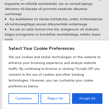
kogumine on mõistlik eesmärkidel, mis on seotud lepingu
rikkumise või Kanada või provintsi seaduste rikkumise
uurimisega
Kui avaldamine on nõutav kohtukutse, orderi, kohtumääruse
või kohtureeglitega seoses dokumentide esitamisega
Kui isik on selle loonud oma töö, äritegevuse või elukutse
käigus ja kogumine on kooskõlas eesmärkidega, milleks teave
loodi
Kui kogumine on ainult ajakirjanduslikel, kunstilistel või
Select Your Cookie Preferences
kirjanduslikel eesmärkidel
Kui teave on avalikult kättesaadav ja määratud eeskirjadega
We use cookies and similar technologies on this website to
enhance your browsing experience and analyze website
traffic. By continuing to browse or clicking "Accept All" you
consent to the use of cookies and other tracking
4. MILLAL JA KELLEGA ME TEIE
ISIKUANDMEID JAGAME?
technologies. However, you can customize your cookie
preferences below.
Lühidalt:
Me võime jagada teavet käesolevas jaotises
Customize
Reject All
Accept All
kirjeldatud konkreetsetes olukordades ja/või järgmiste
kolmandate osapooltega.