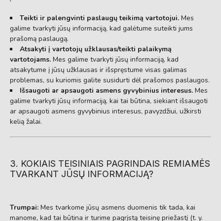
Teikti ir palengvinti paslaugų teikimą vartotojui.
Mes
galime tvarkyti jūsų informaciją, kad galėtume suteikti jums
prašomą paslaugą.
Atsakyti į vartotojų užklausas/teikti palaikymą
vartotojams.
Mes galime tvarkyti jūsų informaciją, kad
atsakytume į jūsų užklausas ir išspręstume visas galimas
problemas, su kuriomis galite susidurti dėl prašomos paslaugos.
Išsaugoti ar apsaugoti asmens gyvybinius interesus.
Mes
galime tvarkyti jūsų informaciją, kai tai būtina, siekiant išsaugoti
ar apsaugoti asmens gyvybinius interesus, pavyzdžiui, užkirsti
kelią žalai.
3. KOKIAIS TEISINIAIS PAGRINDAIS REMIAMĖS
TVARKANT JŪSŲ INFORMACIJĄ?
Trumpai:
Mes tvarkome jūsų asmens duomenis tik tada, kai
manome, kad tai būtina ir turime pagrįstą teisinę priežastį (t. y.