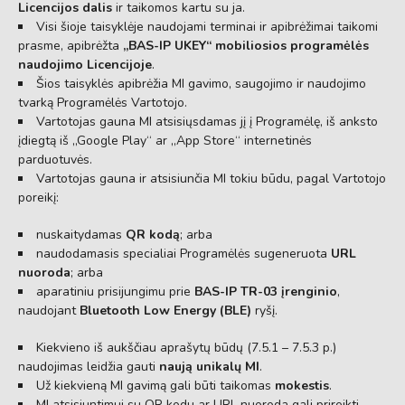
Licencijos dalis
ir taikomos kartu su ja.
Visi šioje taisyklėje naudojami terminai ir apibrėžimai taikomi
prasme, apibrėžta
„BAS-IP UKEY“ mobiliosios programėlės
naudojimo Licencijoje
.
Šios taisyklės apibrėžia MI gavimo, saugojimo ir naudojimo
tvarką Programėlės Vartotojo.
Vartotojas gauna MI atsisiųsdamas jį į Programėlę, iš anksto
įdiegtą iš „Google Play“ ar „App Store“ internetinės
parduotuvės.
Vartotojas gauna ir atsisiunčia MI tokiu būdu, pagal Vartotojo
poreikį:
nuskaitydamas
QR kodą
; arba
naudodamasis specialiai Programėlės sugeneruota
URL
nuoroda
; arba
aparatiniu prisijungimu prie
BAS-IP TR-03 įrenginio
,
naudojant
Bluetooth Low Energy (BLE)
ryšį.
Kiekvieno iš aukščiau aprašytų būdų (7.5.1 – 7.5.3 p.)
naudojimas leidžia gauti
naują unikalų MI
.
Už kiekvieną MI gavimą gali būti taikomas
mokestis
.
MI atsisiuntimui su QR kodu ar URL nuoroda gali prireikti