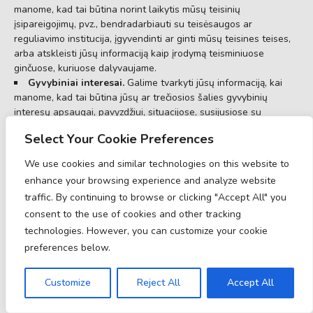
manome, kad tai būtina norint laikytis mūsų teisinių
įsipareigojimų, pvz., bendradarbiauti su teisėsaugos ar
reguliavimo institucija, įgyvendinti ar ginti mūsų teisines teises,
arba atskleisti jūsų informaciją kaip įrodymą teisminiuose
ginčuose, kuriuose dalyvaujame.
Gyvybiniai interesai.
Galime tvarkyti jūsų informaciją, kai
manome, kad tai būtina jūsų ar trečiosios šalies gyvybinių
interesų apsaugai, pavyzdžiui, situacijose, susijusiose su
potencialia grėsme bet kurio asmens saugumui.
Select Your Cookie Preferences
Jei esate Kanadoje, ši skiltis taikoma jums.
We use cookies and similar technologies on this website to
Mes galime tvarkyti jūsų informaciją, jei davėte mums konkretų
enhance your browsing experience and analyze website
leidimą (t. y.
aiškų sutikimą
) naudoti jūsų asmens duomenis
traffic. By continuing to browse or clicking "Accept All" you
konkrečiam tikslui, arba situacijose, kai jūsų leidimas gali būti
consent to the use of cookies and other tracking
numanomas (t. y.
numanomas sutikimas
). Savo sutikimą galite
technologies. However, you can customize your cookie
atšaukti bet kuriuo metu.
preferences below.
Kai kuriais išimtiniais atvejais mums gali būti leidžiama pagal
taikomus įstatymus tvarkyti jūsų informaciją be jūsų sutikimo,
Customize
Reject All
Accept All
įskaitant, pavyzdžiui: