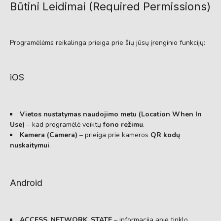
Būtini Leidimai (Required Permissions)
Programėlėms reikalinga prieiga prie šių jūsų įrenginio funkcijų:
iOS
Vietos nustatymas naudojimo metu (Location When In
Use)
– kad programėlė veiktų
fono režimu
.
Kamera (Camera)
– prieiga prie kameros
QR kodų
nuskaitymui
.
Android
ACCESS_NETWORK_STATE
– informacija apie tinklo