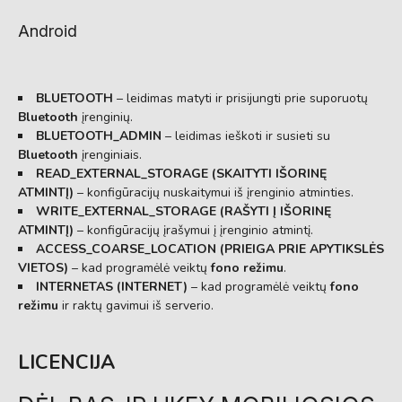
Android
BLUETOOTH
– leidimas matyti ir prisijungti prie suporuotų
Bluetooth
įrenginių.
BLUETOOTH_ADMIN
– leidimas ieškoti ir susieti su
Bluetooth
įrenginiais.
READ_EXTERNAL_STORAGE (SKAITYTI IŠORINĘ
ATMINTĮ)
– konfigūracijų nuskaitymui iš įrenginio atminties.
WRITE_EXTERNAL_STORAGE (RAŠYTI Į IŠORINĘ
ATMINTĮ)
– konfigūracijų įrašymui į įrenginio atmintį.
ACCESS_COARSE_LOCATION (PRIEIGA PRIE APYTIKSLĖS
VIETOS)
– kad programėlė veiktų
fono režimu
.
INTERNETAS (INTERNET)
– kad programėlė veiktų
fono
režimu
ir raktų gavimui iš serverio.
LICENCIJA