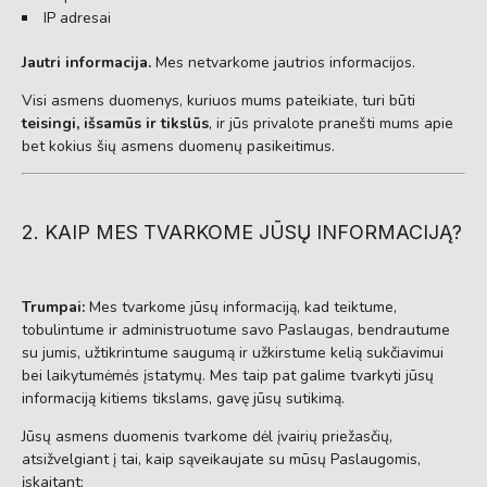
IP adresai
Jautri informacija.
Mes netvarkome jautrios informacijos.
Visi asmens duomenys, kuriuos mums pateikiate, turi būti
teisingi, išsamūs ir tikslūs
, ir jūs privalote pranešti mums apie
bet kokius šių asmens duomenų pasikeitimus.
2. KAIP MES TVARKOME JŪSŲ INFORMACIJĄ?
Trumpai:
Mes tvarkome jūsų informaciją, kad teiktume,
tobulintume ir administruotume savo Paslaugas, bendrautume
su jumis, užtikrintume saugumą ir užkirstume kelią sukčiavimui
bei laikytumėmės įstatymų. Mes taip pat galime tvarkyti jūsų
informaciją kitiems tikslams, gavę jūsų sutikimą.
Jūsų asmens duomenis tvarkome dėl įvairių priežasčių,
atsižvelgiant į tai, kaip sąveikaujate su mūsų Paslaugomis,
įskaitant: