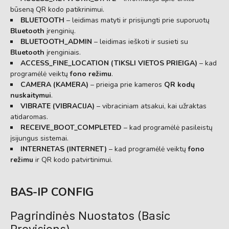
būseną QR kodo patikrinimui.
BLUETOOTH
– leidimas matyti ir prisijungti prie suporuotų
Bluetooth
įrenginių.
BLUETOOTH_ADMIN
– leidimas ieškoti ir susieti su
Bluetooth
įrenginiais.
ACCESS_FINE_LOCATION (TIKSLI VIETOS PRIEIGA)
– kad
programėlė veiktų
fono režimu
.
CAMERA (KAMERA)
– prieiga prie kameros
QR kodų
nuskaitymui
.
VIBRATE (VIBRACIJA)
– vibraciniam atsakui, kai užraktas
atidaromas.
RECEIVE_BOOT_COMPLETED
– kad programėlė pasileistų
įsijungus sistemai.
INTERNETAS (INTERNET)
– kad programėlė veiktų
fono
režimu
ir QR kodo patvirtinimui.
BAS-IP CONFIG
Pagrindinės Nuostatos (Basic
Provisions)