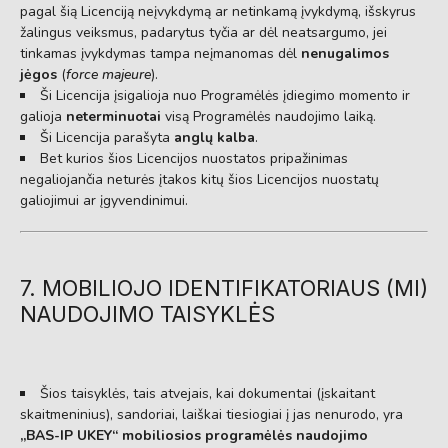
pagal šią Licenciją neįvykdymą ar netinkamą įvykdymą, išskyrus
žalingus veiksmus, padarytus tyčia ar dėl neatsargumo, jei
tinkamas įvykdymas tampa neįmanomas dėl
nenugalimos
jėgos
(
force majeure
).
Ši Licencija įsigalioja nuo Programėlės įdiegimo momento ir
galioja
neterminuotai
visą Programėlės naudojimo laiką.
Ši Licencija parašyta
anglų kalba
.
Bet kurios šios Licencijos nuostatos pripažinimas
negaliojančia neturės įtakos kitų šios Licencijos nuostatų
galiojimui ar įgyvendinimui.
7. MOBILIOJO IDENTIFIKATORIAUS (MI)
NAUDOJIMO TAISYKLĖS
Šios taisyklės, tais atvejais, kai dokumentai (įskaitant
skaitmeninius), sandoriai, laiškai tiesiogiai į jas nenurodo, yra
„BAS-IP UKEY“ mobiliosios programėlės naudojimo