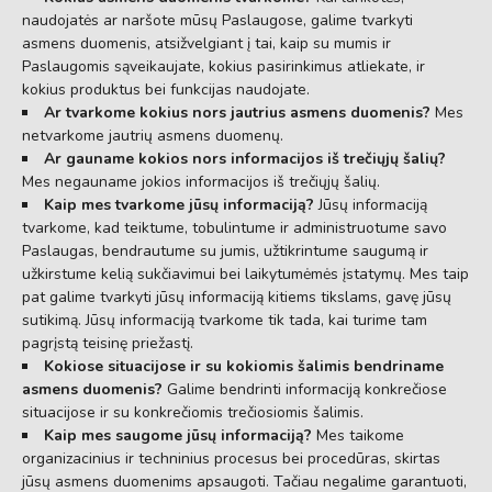
naudojatės ar naršote mūsų Paslaugose, galime tvarkyti
asmens duomenis, atsižvelgiant į tai, kaip su mumis ir
Paslaugomis sąveikaujate, kokius pasirinkimus atliekate, ir
kokius produktus bei funkcijas naudojate.
Ar tvarkome kokius nors jautrius asmens duomenis?
Mes
netvarkome jautrių asmens duomenų.
Ar gauname kokios nors informacijos iš trečiųjų šalių?
Mes negauname jokios informacijos iš trečiųjų šalių.
Kaip mes tvarkome jūsų informaciją?
Jūsų informaciją
tvarkome, kad teiktume, tobulintume ir administruotume savo
Paslaugas, bendrautume su jumis, užtikrintume saugumą ir
užkirstume kelią sukčiavimui bei laikytumėmės įstatymų. Mes taip
pat galime tvarkyti jūsų informaciją kitiems tikslams, gavę jūsų
sutikimą. Jūsų informaciją tvarkome tik tada, kai turime tam
pagrįstą teisinę priežastį.
Kokiose situacijose ir su kokiomis šalimis bendriname
asmens duomenis?
Galime bendrinti informaciją konkrečiose
situacijose ir su konkrečiomis trečiosiomis šalimis.
Kaip mes saugome jūsų informaciją?
Mes taikome
organizacinius ir techninius procesus bei procedūras, skirtas
jūsų asmens duomenims apsaugoti. Tačiau negalime garantuoti,