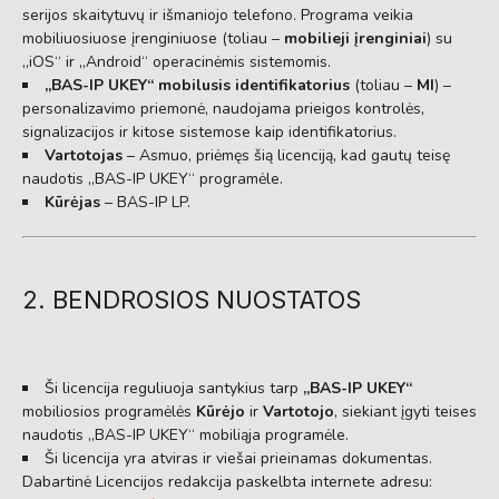
serijos skaitytuvų ir išmaniojo telefono.
Programa veikia
mobiliuosiuose įrenginiuose (toliau –
mobilieji įrenginiai
) su
„iOS“ ir „Android“ operacinėmis sistemomis.
„BAS-IP UKEY“ mobilusis identifikatorius
(toliau –
MI
) –
personalizavimo priemonė,
naudojama prieigos kontrolės,
signalizacijos ir kitose sistemose kaip identifikatorius.
Vartotojas
– Asmuo,
priėmęs šią licenciją,
kad gautų teisę
naudotis „BAS-IP UKEY“ programėle.
Kūrėjas
– BAS-IP LP.
2. BENDROSIOS NUOSTATOS
Ši licencija reguliuoja santykius tarp
„BAS-IP UKEY“
mobiliosios programėlės
Kūrėjo
ir
Vartotojo
,
siekiant įgyti teises
naudotis „BAS-IP UKEY“ mobiliąja programėle.
Ši licencija yra atviras ir viešai prieinamas dokumentas.
Dabartinė Licencijos redakcija paskelbta internete adresu: