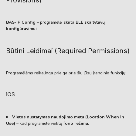
BAS-IP Config
– programėlė, skirta
BLE skaitytuvų
konfigūravimui
.
Būtini Leidimai (Required Permissions)
Programėlėms reikalinga prieiga prie šių jūsų įrenginio funkcijų:
iOS
Vietos nustatymas naudojimo metu (Location When In
Use)
– kad programėlė veiktų
fono režimu
.