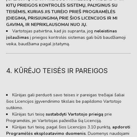
KITŲ PRIEIGOS KONTROLĖS SISTEMŲ, PALYGINUS SU
TEISĖMIS, KURIAS JIS TURĖJO PRIEŠ PROGRAMĖLĖS
ĮDIEGIMĄ, PRISIJUNGIMĄ PRIE ŠIOS LICENCIJOS IR MI
GAVIMĄ, IR NEPRIKLAUSOMAI NUO JŲ.
Vartotojas patvirtina,
kad jis supranta,
jog
neleistinas
įsilaužimas
į prieigos kontrolės sistemas gali būti baudžiamoji
veika,
baudžiama pagal įstatymą.
4. KŪRĖJO TEISĖS IR PAREIGOS
Kūrėjas gali perduoti savo teises ir pareigas trečiajai šaliai
šios Licencijos įgyvendinimo tikslais be papildomo Vartotojo
sutikimo.
Kūrėjas turi teisę
sustabdyti Vartotojo prieigą
prie
Programėlės,
jei Vartotojas pažeidžia šią Licenciją.
Kūrėjas turi teisę,
pagal šios Licencijos 3.
10 punktą,
apdoroti
Programėlės eksploatavimo duomenis
.
Duomenys naudojami