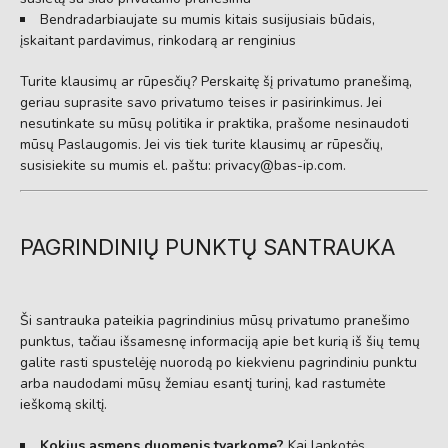
Bendradarbiaujate su mumis kitais susijusiais būdais,
įskaitant pardavimus, rinkodarą ar renginius
Turite klausimų ar rūpesčių? Perskaitę šį privatumo pranešimą,
geriau suprasite savo privatumo teises ir pasirinkimus. Jei
nesutinkate su mūsų politika ir praktika, prašome nesinaudoti
mūsų Paslaugomis. Jei vis tiek turite klausimų ar rūpesčių,
susisiekite su mumis el. paštu:
privacy@bas-ip.com
.
PAGRINDINIŲ PUNKTŲ SANTRAUKA
Ši santrauka pateikia pagrindinius mūsų privatumo pranešimo
punktus, tačiau išsamesnę informaciją apie bet kurią iš šių temų
galite rasti spustelėję nuorodą po kiekvienu pagrindiniu punktu
arba naudodami mūsų žemiau esantį turinį, kad rastumėte
ieškomą skiltį.
Kokius asmens duomenis tvarkome?
Kai lankotės,