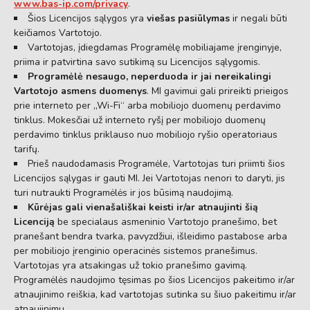
www.bas-ip.com/privacy
.
Šios Licencijos sąlygos yra
viešas pasiūlymas
ir negali būti
keičiamos Vartotojo.
Vartotojas,
įdiegdamas Programėlę mobiliajame įrenginyje,
priima ir patvirtina savo sutikimą su Licencijos sąlygomis.
Programėlė nesaugo, neperduoda ir jai nereikalingi
Vartotojo asmens duomenys
.
MI gavimui gali prireikti prieigos
prie interneto per „Wi-Fi“ arba mobiliojo duomenų perdavimo
tinklus.
Mokesčiai už interneto ryšį per mobiliojo duomenų
perdavimo tinklus priklauso nuo mobiliojo ryšio operatoriaus
tarifų.
Prieš naudodamasis Programėle,
Vartotojas turi priimti šios
Licencijos sąlygas ir gauti MI.
Jei Vartotojas nenori to daryti,
jis
turi nutraukti Programėlės ir jos būsimą naudojimą.
Kūrėjas gali vienašališkai keisti ir/ar atnaujinti šią
Licenciją
be specialaus asmeninio Vartotojo pranešimo,
bet
pranešant bendra tvarka,
pavyzdžiui,
išleidimo pastabose arba
per mobiliojo įrenginio operacinės sistemos pranešimus.
Vartotojas yra atsakingas už tokio pranešimo gavimą.
Programėlės naudojimo tęsimas po šios Licencijos pakeitimo ir/ar
atnaujinimo reiškia,
kad vartotojas sutinka su šiuo pakeitimu ir/ar
atnaujinimu.