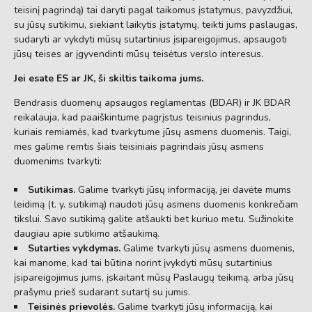
teisinį pagrindą) tai daryti pagal taikomus įstatymus, pavyzdžiui,
su jūsų sutikimu, siekiant laikytis įstatymų, teikti jums paslaugas,
sudaryti ar vykdyti mūsų sutartinius įsipareigojimus, apsaugoti
jūsų teises ar įgyvendinti mūsų teisėtus verslo interesus.
Jei esate ES ar JK, ši skiltis taikoma jums.
Bendrasis duomenų apsaugos reglamentas (BDAR) ir JK BDAR
reikalauja, kad paaiškintume pagrįstus teisinius pagrindus,
kuriais remiamės, kad tvarkytume jūsų asmens duomenis. Taigi,
mes galime remtis šiais teisiniais pagrindais jūsų asmens
duomenims tvarkyti:
Sutikimas.
Galime tvarkyti jūsų informaciją, jei davėte mums
leidimą (t. y. sutikimą) naudoti jūsų asmens duomenis konkrečiam
tikslui. Savo sutikimą galite atšaukti bet kuriuo metu. Sužinokite
daugiau apie sutikimo atšaukimą.
Sutarties vykdymas.
Galime tvarkyti jūsų asmens duomenis,
kai manome, kad tai būtina norint įvykdyti mūsų sutartinius
įsipareigojimus jums, įskaitant mūsų Paslaugų teikimą, arba jūsų
prašymu prieš sudarant sutartį su jumis.
Teisinės prievolės.
Galime tvarkyti jūsų informaciją, kai