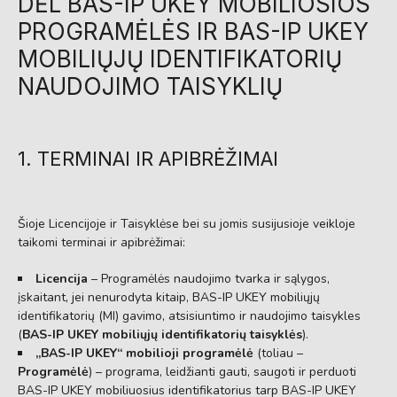
DĖL BAS-IP UKEY MOBILIOSIOS
PROGRAMĖLĖS IR BAS-IP UKEY
MOBILIŲJŲ IDENTIFIKATORIŲ
NAUDOJIMO TAISYKLIŲ
1. TERMINAI IR APIBRĖŽIMAI
Šioje Licencijoje ir Taisyklėse bei su jomis susijusioje veikloje
taikomi terminai ir apibrėžimai:
Licencija
– Programėlės naudojimo tvarka ir sąlygos,
įskaitant,
jei nenurodyta kitaip,
BAS-IP UKEY mobiliųjų
identifikatorių (MI) gavimo,
atsisiuntimo ir naudojimo taisykles
(
BAS-IP UKEY mobiliųjų identifikatorių taisyklės
).
„BAS-IP UKEY“ mobilioji programėlė
(toliau –
Programėlė
) – programa,
leidžianti gauti,
saugoti ir perduoti
BAS-IP UKEY mobiliuosius identifikatorius tarp BAS-IP UKEY