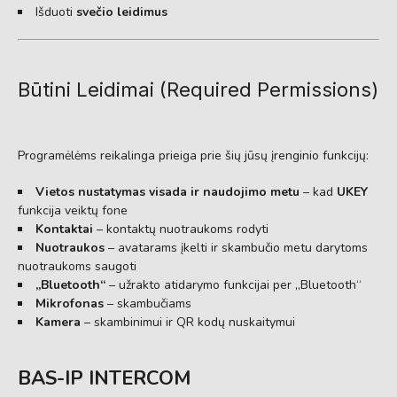
Išduoti
svečio leidimus
Būtini Leidimai (Required Permissions)
Programėlėms reikalinga prieiga prie šių jūsų įrenginio funkcijų:
Vietos nustatymas visada ir naudojimo metu
– kad
UKEY
funkcija veiktų fone
Kontaktai
– kontaktų nuotraukoms rodyti
Nuotraukos
– avatarams įkelti ir skambučio metu darytoms
nuotraukoms saugoti
„Bluetooth“
– užrakto atidarymo funkcijai per „Bluetooth“
Mikrofonas
– skambučiams
Kamera
– skambinimui ir QR kodų nuskaitymui
BAS-IP INTERCOM