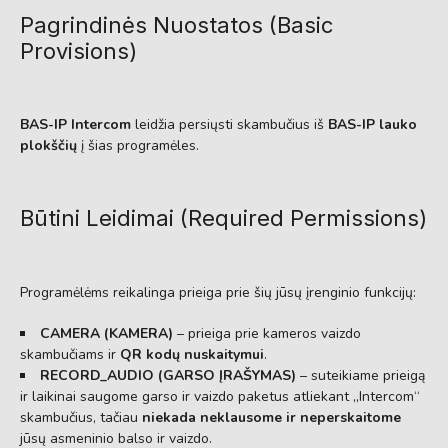
Pagrindinės Nuostatos (Basic
Provisions)
BAS-IP Intercom
leidžia persiųsti skambučius iš
BAS-IP lauko
plokščių
į šias programėles.
Būtini Leidimai (Required Permissions)
Programėlėms reikalinga prieiga prie šių jūsų įrenginio funkcijų:
CAMERA (KAMERA)
– prieiga prie kameros vaizdo
skambučiams ir
QR kodų nuskaitymui
.
RECORD_AUDIO (GARSO ĮRAŠYMAS)
– suteikiame prieigą
ir laikinai saugome garso ir vaizdo paketus atliekant „Intercom“
skambučius, tačiau
niekada neklausome ir neperskaitome
jūsų asmeninio balso ir vaizdo.