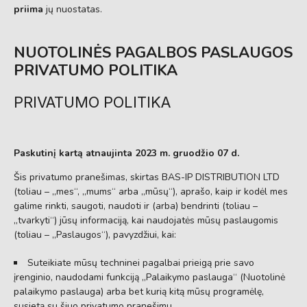
priima
jų nuostatas.
NUOTOLINĖS PAGALBOS PASLAUGOS
PRIVATUMO POLITIKA
PRIVATUMO POLITIKA
Paskutinį kartą atnaujinta 2023 m. gruodžio 07 d.
Šis privatumo pranešimas, skirtas BAS-IP DISTRIBUTION LTD
(toliau – „mes“, „mums“ arba „mūsų“), aprašo, kaip ir kodėl mes
galime rinkti, saugoti, naudoti ir (arba) bendrinti (toliau –
„tvarkyti“) jūsų informaciją, kai naudojatės mūsų paslaugomis
(toliau – „Paslaugos“), pavyzdžiui, kai:
Suteikiate mūsų techninei pagalbai prieigą prie savo
įrenginio, naudodami funkciją „Palaikymo paslauga“ (Nuotolinė
palaikymo paslauga) arba bet kurią kitą mūsų programėlę,
susietą su šiuo privatumo pranešimu