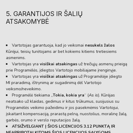
5. GARANTIJOS IR ŠALIŲ
ATSAKOMYBĖ
Vartotojas garantuoja,
kad jo veiksmai
nesukels žalos
Kūrėjui,
teisių turėtojams ar bet kokiems kitiems tretiesiems
asmenims.
Vartotojas yra
visiškai atsakingas
už trečiųjų asmenų prieigą
prie Programėlės,
įdiegtos Vartotojo mobiliajame įrenginyje.
Vartotojas yra
visiškai atsakingas
už Programėlėje įdiegto
MI praradimą,
ištrynimą ar sugadinimą dėl Vartotojo
veiksmo/neveikimo.
Programėlė tiekiama „
Tokia, kokia yra
“ (
As is
).
Kūrėjas
neatsako už klaidas,
gedimus ir kitus trūkumus,
susijusius su
Programėlės veikimo pažeidimu ir jos pasekmėmis Vartotojui,
įskaitant kompensaciją,
prarastą pelną,
nuostolius,
moralinę žalą,
garbės,
orumo ir verslo reputacijos žalą.
ATSIŽVELGIANT Į ŠIOS LICENCIJOS 3.12 PUNKTĄ IR
NEAPRIBOTAI KITOMS ŠIOS LICENCIJOS SĄLYGOMS,