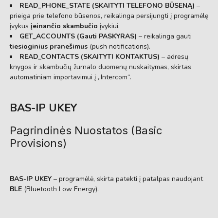
READ_PHONE_STATE (SKAITYTI TELEFONO BŪSENĄ)
–
prieiga prie telefono būsenos, reikalinga persijungti į programėlę
įvykus
įeinančio skambučio
įvykiui.
GET_ACCOUNTS (Gauti PASKYRAS)
– reikalinga gauti
tiesioginius pranešimus
(push notifications).
READ_CONTACTS (SKAITYTI KONTAKTUS)
– adresų
knygos ir skambučių žurnalo duomenų nuskaitymas, skirtas
automatiniam importavimui į „Intercom“.
BAS-IP UKEY
Pagrindinės Nuostatos (Basic
Provisions)
BAS-IP UKEY
– programėlė, skirta patekti į patalpas naudojant
BLE
(Bluetooth Low Energy).