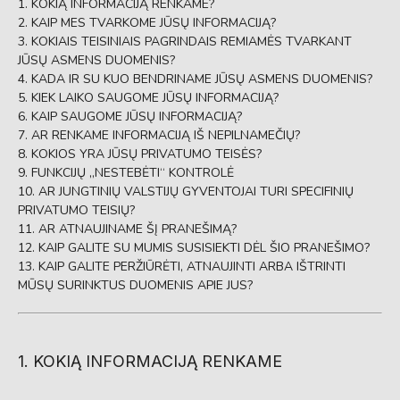
KOKIĄ INFORMACIJĄ RENKAME?
KAIP MES TVARKOME JŪSŲ INFORMACIJĄ?
KOKIAIS TEISINIAIS PAGRINDAIS REMIAMĖS TVARKANT
JŪSŲ ASMENS DUOMENIS?
KADA IR SU KUO BENDRINAME JŪSŲ ASMENS DUOMENIS?
KIEK LAIKO SAUGOME JŪSŲ INFORMACIJĄ?
KAIP SAUGOME JŪSŲ INFORMACIJĄ?
AR RENKAME INFORMACIJĄ IŠ NEPILNAMEČIŲ?
KOKIOS YRA JŪSŲ PRIVATUMO TEISĖS?
FUNKCIJŲ „NESTEBĖTI“ KONTROLĖ
AR JUNGTINIŲ VALSTIJŲ GYVENTOJAI TURI SPECIFINIŲ
PRIVATUMO TEISIŲ?
AR ATNAUJINAME ŠĮ PRANEŠIMĄ?
KAIP GALITE SU MUMIS SUSISIEKTI DĖL ŠIO PRANEŠIMO?
KAIP GALITE PERŽIŪRĖTI, ATNAUJINTI ARBA IŠTRINTI
MŪSŲ SURINKTUS DUOMENIS APIE JUS?
1. KOKIĄ INFORMACIJĄ RENKAME