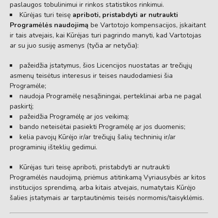
paslaugos tobulinimui ir rinkos statistikos rinkimui.
Kūrėjas turi teisę
apriboti, pristabdyti ar nutraukti
Programėlės naudojimą
be Vartotojo kompensacijos,
įskaitant
ir tais atvejais,
kai Kūrėjas turi pagrindo manyti,
kad Vartotojas
ar su juo susiję asmenys (tyčia ar netyčia):
pažeidžia įstatymus,
šios Licencijos nuostatas ar trečiųjų
asmenų teisėtus interesus ir teises naudodamiesi šia
Programėle;
naudoja Programėlę nesąžiningai,
perteklinai arba ne pagal
paskirtį;
pažeidžia Programėlę ar jos veikimą;
bando neteisėtai pasiekti Programėlę ar jos duomenis;
kelia pavojų Kūrėjo ir/ar trečiųjų šalių techninių ir/ar
programinių išteklių gedimui.
Kūrėjas turi teisę apriboti,
pristabdyti ar nutraukti
Programėlės naudojimą,
priėmus atitinkamą Vyriausybės ar kitos
institucijos sprendimą,
arba kitais atvejais,
numatytais Kūrėjo
šalies įstatymais ar tarptautinėmis teisės normomis/taisyklėmis.