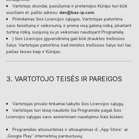
Vartotojo skundai,
pasiūlymai ir pretenzijos Kūrėjui turi būti
siunčiami el.
pašto adresu:
dev@bas-ip.com
.
Priimdamas šios Licencijos sąlygas,
Vartotojas patvirtina
savo teisėtumą ir veiksnumą,
ir priima visą galimą riziką,
įskaitant
turtinę riziką,
susijusią su jo veiksmais naudojant Programėlę.
Į šios Licencijos įgyvendinimą gali būti įtrauktos trečiosios
šalys.
Vartotojas patvirtina,
kad minėtos trečiosios šalys turi tas
pačias teises kaip ir Kūrėjas.
3. VARTOTOJO TEISĖS IR PAREIGOS
Vartotojas privalo tinkamai laikytis šios Licencijos sąlygų.
Vartotojas turi teisę naudotis šia Programėle pagal šios
Licencijos sąlygas savo asmeniniam naudojimui šiais būdais:
Programėlės atsisiuntimas ir atnaujinimas iš „App Store“ ar
„Google Play“ internetinių parduotuvių;