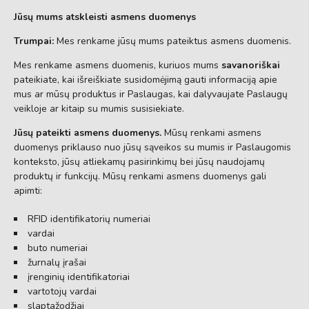
Jūsų mums atskleisti asmens duomenys
Trumpai:
Mes renkame jūsų mums pateiktus asmens duomenis.
Mes renkame asmens duomenis, kuriuos mums
savanoriškai
pateikiate, kai išreiškiate susidomėjimą gauti informaciją apie
mus ar mūsų produktus ir Paslaugas, kai dalyvaujate Paslaugų
veikloje ar kitaip su mumis susisiekiate.
Jūsų pateikti asmens duomenys.
Mūsų renkami asmens
duomenys priklauso nuo jūsų sąveikos su mumis ir Paslaugomis
konteksto, jūsų atliekamų pasirinkimų bei jūsų naudojamų
produktų ir funkcijų. Mūsų renkami asmens duomenys gali
apimti:
RFID identifikatorių numeriai
vardai
buto numeriai
žurnalų įrašai
įrenginių identifikatoriai
vartotojų vardai
slaptažodžiai