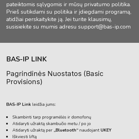
pateiktomis sąlygomis ir mūsų privatumo politika.
Prieš sutikdami su politika ir įdiegdami programą,
atidžiai perskaitykite ją. Jei turite klausimų,
susisiekite su mumis adresu
support@bas-ip.com
BAS-IP LINK
Pagrindinės Nuostatos (Basic
Provisions)
BAS-IP Link
leidžia jums:
Skambinti tarp programėlės ir domofonų
Atidaryti užraktą skambučio metu / po jo
Atidaryti užraktą per
„Bluetooth“
naudojant
UKEY
Iškviesti liftą