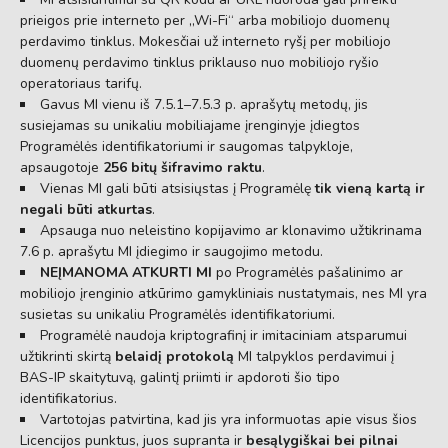
prieigos prie interneto per „Wi-Fi“ arba mobiliojo duomenų
perdavimo tinklus. Mokesčiai už interneto ryšį per mobiliojo
duomenų perdavimo tinklus priklauso nuo mobiliojo ryšio
operatoriaus tarifų.
Gavus MI vienu iš 7.5.1–7.5.3 p. aprašytų metodų, jis
susiejamas su unikaliu mobiliajame įrenginyje įdiegtos
Programėlės identifikatoriumi ir saugomas talpykloje,
apsaugotoje
256 bitų šifravimo raktu
.
Vienas MI gali būti atsisiųstas į Programėlę
tik vieną kartą ir
negali būti atkurtas
.
Apsauga nuo neleistino kopijavimo ar klonavimo užtikrinama
7.6 p. aprašytu MI įdiegimo ir saugojimo metodu.
NEĮMANOMA ATKURTI MI
po Programėlės pašalinimo ar
mobiliojo įrenginio atkūrimo gamykliniais nustatymais, nes MI yra
susietas su unikaliu Programėlės identifikatoriumi.
Programėlė naudoja kriptografinį ir imitaciniam atsparumui
užtikrinti skirtą
belaidį protokolą
MI talpyklos perdavimui į
BAS-IP skaitytuvą, galintį priimti ir apdoroti šio tipo
identifikatorius.
Vartotojas patvirtina, kad jis yra informuotas apie visus šios
Licencijos punktus, juos supranta ir
besąlygiškai bei pilnai