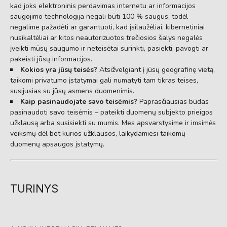
kad joks elektroninis perdavimas internetu ar informacijos
saugojimo technologija negali būti 100 % saugus, todėl
negalime pažadėti ar garantuoti, kad įsilaužėliai, kibernetiniai
nusikaltėliai ar kitos neautorizuotos trečiosios šalys negalės
įveikti mūsų saugumo ir neteisėtai surinkti, pasiekti, pavogti ar
pakeisti jūsų informacijos.
Kokios yra jūsų teisės?
Atsižvelgiant į jūsų geografinę vietą,
taikomi privatumo įstatymai gali numatyti tam tikras teises,
susijusias su jūsų asmens duomenimis.
Kaip pasinaudojate savo teisėmis?
Paprasčiausias būdas
pasinaudoti savo teisėmis – pateikti duomenų subjekto prieigos
užklausą arba susisiekti su mumis. Mes apsvarstysime ir imsimės
veiksmų dėl bet kurios užklausos, laikydamiesi taikomų
duomenų apsaugos įstatymų.
TURINYS