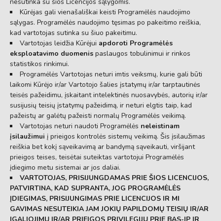
nesutinka su šios Licencijos sąlygomis.
Kūrėjas gali vienašališkai keisti Programėlės naudojimo
sąlygas.
Programėlės naudojimo tęsimas po pakeitimo reiškia,
kad vartotojas sutinka su šiuo pakeitimu.
Vartotojas leidžia Kūrėjui
apdoroti Programėlės
eksploatavimo duomenis
paslaugos tobulinimui ir rinkos
statistikos rinkimui.
Programėlės Vartotojas neturi imtis veiksmų,
kurie gali būti
laikomi Kūrėjo ir/ar Vartotojo šalies įstatymų ir/ar tarptautinės
teisės pažeidimu,
įskaitant intelektinės nuosavybės,
autorių ir/ar
susijusių teisių įstatymų pažeidimą,
ir neturi elgtis taip,
kad
pažeistų ar galėtų pažeisti normalų Programėlės veikimą.
Vartotojas neturi naudoti Programėlės
neleistinam
įsilaužimui
į prieigos kontrolės sistemų veikimą.
Šis įsilaužimas
reiškia bet kokį sąveikavimą ar bandymą sąveikauti,
viršijant
prieigos teises,
teisėtai suteiktas vartotojui Programėlės
įdiegimo metu sistemai ar jos daliai.
VARTOTOJAS, PRISIJUNGDAMAS PRIE ŠIOS LICENCIJOS,
PATVIRTINA, KAD SUPRANTA, JOG PROGRAMĖLĖS
ĮDIEGIMAS, PRISIJUNGIMAS PRIE LICENCIJOS IR MI
GAVIMAS NESUTEIKIA JAM JOKIŲ PAPILDOMŲ TEISIŲ IR/AR
ĮGALIOJIMŲ IR/AR PRIEIGOS PRIVILEGIJŲ PRIE BAS-IP IR