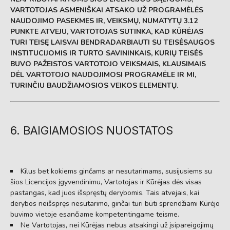
VARTOTOJAS ASMENIŠKAI ATSAKO UŽ PROGRAMĖLĖS
NAUDOJIMO PASEKMES IR, VEIKSMŲ, NUMATYTŲ 3.12
PUNKTE ATVEJU, VARTOTOJAS SUTINKA, KAD KŪRĖJAS
TURI TEISĘ LAISVAI BENDRADARBIAUTI SU TEISĖSAUGOS
INSTITUCIJOMIS IR TURTO SAVININKAIS, KURIŲ TEISĖS
BUVO PAŽEISTOS VARTOTOJO VEIKSMAIS, KLAUSIMAIS
DĖL VARTOTOJO NAUDOJIMOSI PROGRAMĖLE IR MI,
TURINČIU BAUDŽIAMOSIOS VEIKOS ELEMENTŲ.
6. BAIGIAMOSIOS NUOSTATOS
Kilus bet kokiems ginčams ar nesutarimams, susijusiems su
šios Licencijos įgyvendinimu, Vartotojas ir Kūrėjas dės visas
pastangas, kad juos išspręstų derybomis. Tais atvejais, kai
derybos neišspręs nesutarimo, ginčai turi būti sprendžiami Kūrėjo
buvimo vietoje esančiame kompetentingame teisme.
Ne Vartotojas, nei Kūrėjas nebus atsakingi už įsipareigojimų