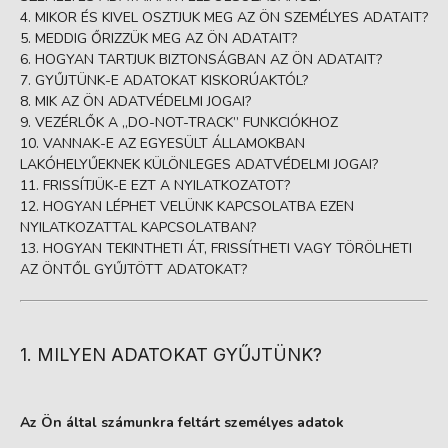
MIKOR ÉS KIVEL OSZTJUK MEG AZ ÖN SZEMÉLYES ADATAIT?
MEDDIG ŐRIZZÜK MEG AZ ÖN ADATAIT?
HOGYAN TARTJUK BIZTONSÁGBAN AZ ÖN ADATAIT?
GYŰJTÜNK-E ADATOKAT KISKORÚAKTÓL?
MIK AZ ÖN ADATVÉDELMI JOGAI?
VEZÉRLŐK A „DO-NOT-TRACK” FUNKCIÓKHOZ
VANNAK-E AZ EGYESÜLT ÁLLAMOKBAN
LAKÓHELYŰEKNEK KÜLÖNLEGES ADATVÉDELMI JOGAI?
FRISSÍTJÜK-E EZT A NYILATKOZATOT?
HOGYAN LÉPHET VELÜNK KAPCSOLATBA EZEN
NYILATKOZATTAL KAPCSOLATBAN?
HOGYAN TEKINTHETI ÁT, FRISSÍTHETI VAGY TÖRÖLHETI
AZ ÖNTŐL GYŰJTÖTT ADATOKAT?
1. MILYEN ADATOKAT GYŰJTÜNK?
Az Ön által számunkra feltárt személyes adatok