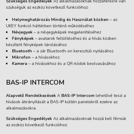
Szükséges Engedélyek
Az alkalmazásoknak hozzáférésre van
szükségük az eszköz következő funkcióihoz:
Helymeghatározás Mindig és Használat közben
– az
UKEY funkció háttérben történő működéséhez
Névjegyek
– a névjegyképek megjelenítéséhez
Fényképek
– avatarok feltöltéséhez és a hívás közben
készített fényképek tárolásához
Bluetooth
– a zár Bluetooth-on keresztüli nyitásához
Mikrofon
– a hívásokhoz
Kamera
– a hívásokhoz és a QR-kódok beolvasásához
BAS-IP INTERCOM
Alapvető Rendelkezések
A
BAS-IP Intercom
lehetővé teszi a
hívások átirányítását a BAS-IP kültéri panelekről ezekre az
alkalmazásokra.
Szükséges Engedélyek
Az alkalmazásoknak hozzá kell férniük
az eszköz következő funkcióihoz: