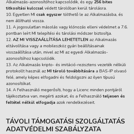
Alkalmazás-azonosítóhoz kapcsolódik, és egy
256 bites
titkosítási kulccsal
védett tárolóban kerül tárolásra.
Egyetlen MI
csak egyszer
tölthető le az Alkalmazásba, és
nem állítható vissza.
A jogosulatlan másolás vagy klónozás elleni védelmet a 7.6.
pontban leírt MI telepítési és tárolási módszer biztosítja.
AZ MI VISSZAÁLLÍTÁSA LEHETETLEN
az Alkalmazás
eltávolítása vagy a mobileszköz gyári beállításainak
visszaállítása után, mivel az MI az egyedi Alkalmazás-
azonosítóhoz kapcsolódik.
Az Alkalmazás kripto- és imitáció-rezisztens vezeték nélküli
protokollt használ az
MI tároló továbbítására
a BAS-IP olvasó
felé, amely képes elfogadni és feldolgozni az ilyen típusú
azonosítókat.
A Felhasználó megerősíti, hogy a Licenc minden pontjáról
tájékoztatva van, megérti azokat, és a Felhasználó
teljesen és
feltétel nélkül elfogadja
azok rendelkezéseit.
TÁVOLI TÁMOGATÁSI SZOLGÁLTATÁS
ADATVÉDELMI SZABÁLYZATA