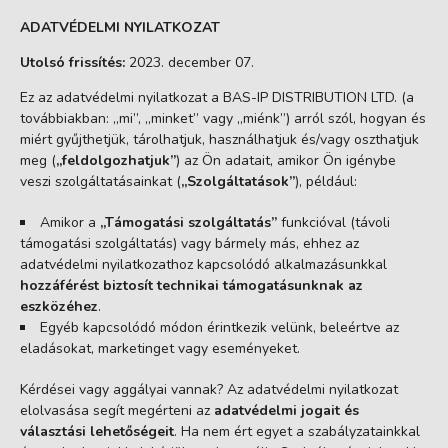
ADATVÉDELMI NYILATKOZAT
Utolsó frissítés:
2023. december 07.
Ez az adatvédelmi nyilatkozat a BAS-IP DISTRIBUTION LTD. (a
továbbiakban: „mi”, „minket” vagy „miénk”) arról szól, hogyan és
miért gyűjthetjük, tárolhatjuk, használhatjuk és/vagy oszthatjuk
meg (
„feldolgozhatjuk”
) az Ön adatait, amikor Ön igénybe
veszi szolgáltatásainkat (
„Szolgáltatások”
), például:
Amikor a
„Támogatási szolgáltatás”
funkcióval (távoli
támogatási szolgáltatás) vagy bármely más, ehhez az
adatvédelmi nyilatkozathoz kapcsolódó alkalmazásunkkal
hozzáférést biztosít technikai támogatásunknak az
eszközéhez
.
Egyéb kapcsolódó módon érintkezik velünk, beleértve az
eladásokat, marketinget vagy eseményeket.
Kérdései vagy aggályai vannak? Az adatvédelmi nyilatkozat
elolvasása segít megérteni az
adatvédelmi jogait és
választási lehetőségeit
. Ha nem ért egyet a szabályzatainkkal