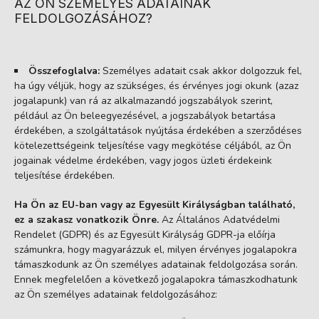
AZ ÖN SZEMÉLYES ADATAINAK
FELDOLGOZÁSÁHOZ?
Összefoglalva:
Személyes adatait csak akkor dolgozzuk fel,
ha úgy véljük, hogy az szükséges, és érvényes jogi okunk (azaz
jogalapunk) van rá az alkalmazandó jogszabályok szerint,
például az Ön beleegyezésével, a jogszabályok betartása
érdekében, a szolgáltatások nyújtása érdekében a szerződéses
kötelezettségeink teljesítése vagy megkötése céljából, az Ön
jogainak védelme érdekében, vagy jogos üzleti érdekeink
teljesítése érdekében.
Ha Ön az EU-ban vagy az Egyesült Királyságban található,
ez a szakasz vonatkozik Önre.
Az Általános Adatvédelmi
Rendelet (GDPR) és az Egyesült Királyság GDPR-ja előírja
számunkra, hogy magyarázzuk el, milyen érvényes jogalapokra
támaszkodunk az Ön személyes adatainak feldolgozása során.
Ennek megfelelően a következő jogalapokra támaszkodhatunk
az Ön személyes adatainak feldolgozásához: