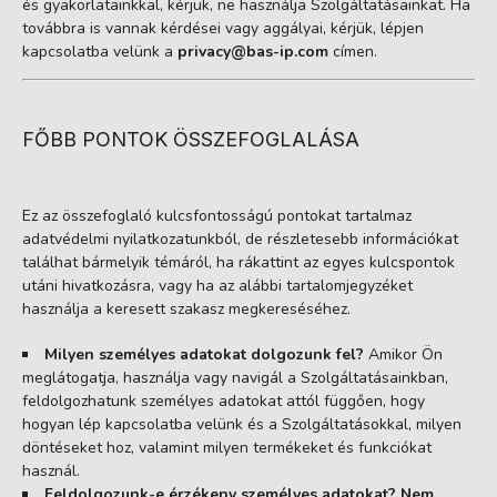
és gyakorlatainkkal, kérjük, ne használja Szolgáltatásainkat. Ha
továbbra is vannak kérdései vagy aggályai, kérjük, lépjen
kapcsolatba velünk a
privacy@bas-ip.com
címen.
FŐBB PONTOK ÖSSZEFOGLALÁSA
Ez az összefoglaló kulcsfontosságú pontokat tartalmaz
adatvédelmi nyilatkozatunkból, de részletesebb információkat
találhat bármelyik témáról, ha rákattint az egyes kulcspontok
utáni hivatkozásra, vagy ha az alábbi tartalomjegyzéket
használja a keresett szakasz megkereséséhez.
Milyen személyes adatokat dolgozunk fel?
Amikor Ön
meglátogatja, használja vagy navigál a Szolgáltatásainkban,
feldolgozhatunk személyes adatokat attól függően, hogy
hogyan lép kapcsolatba velünk és a Szolgáltatásokkal, milyen
döntéseket hoz, valamint milyen termékeket és funkciókat
használ.
Feldolgozunk-e érzékeny személyes adatokat?
Nem