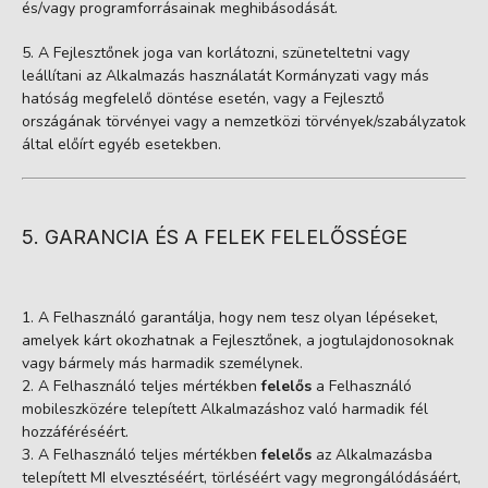
és/vagy programforrásainak meghibásodását.
A Fejlesztőnek joga van korlátozni, szüneteltetni vagy
leállítani az Alkalmazás használatát Kormányzati vagy más
hatóság megfelelő döntése esetén, vagy a Fejlesztő
országának törvényei vagy a nemzetközi törvények/szabályzatok
által előírt egyéb esetekben.
5. GARANCIA ÉS A FELEK FELELŐSSÉGE
A Felhasználó garantálja, hogy nem tesz olyan lépéseket,
amelyek kárt okozhatnak a Fejlesztőnek, a jogtulajdonosoknak
vagy bármely más harmadik személynek.
A Felhasználó teljes mértékben
felelős
a Felhasználó
mobileszközére telepített Alkalmazáshoz való harmadik fél
hozzáféréséért.
A Felhasználó teljes mértékben
felelős
az Alkalmazásba
telepített MI elvesztéséért, törléséért vagy megrongálódásáért,