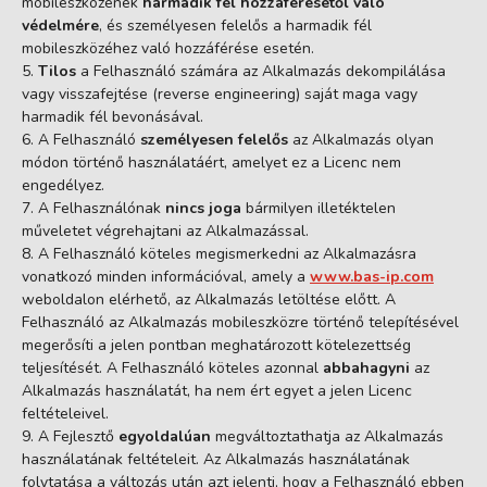
mobileszközének
harmadik fél hozzáférésétől való
védelmére
, és személyesen felelős a harmadik fél
mobileszközéhez való hozzáférése esetén.
Tilos
a Felhasználó számára az Alkalmazás dekompilálása
vagy visszafejtése (reverse engineering) saját maga vagy
harmadik fél bevonásával.
A Felhasználó
személyesen felelős
az Alkalmazás olyan
módon történő használatáért, amelyet ez a Licenc nem
engedélyez.
A Felhasználónak
nincs joga
bármilyen illetéktelen
műveletet végrehajtani az Alkalmazással.
A Felhasználó köteles megismerkedni az Alkalmazásra
vonatkozó minden információval, amely a
www.bas-ip.com
weboldalon elérhető, az Alkalmazás letöltése előtt. A
Felhasználó az Alkalmazás mobileszközre történő telepítésével
megerősíti a jelen pontban meghatározott kötelezettség
teljesítését. A Felhasználó köteles azonnal
abbahagyni
az
Alkalmazás használatát, ha nem ért egyet a jelen Licenc
feltételeivel.
A Fejlesztő
egyoldalúan
megváltoztathatja az Alkalmazás
használatának feltételeit. Az Alkalmazás használatának
folytatása a változás után azt jelenti, hogy a Felhasználó ebben