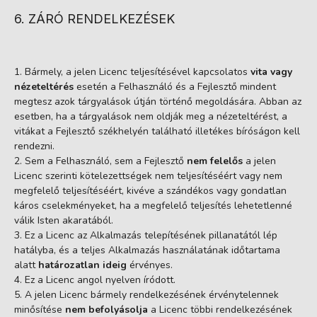
6. ZÁRÓ RENDELKEZÉSEK
Bármely, a jelen Licenc teljesítésével kapcsolatos
vita vagy
nézeteltérés
esetén a Felhasználó és a Fejlesztő mindent
megtesz azok tárgyalások útján történő megoldására. Abban az
esetben, ha a tárgyalások nem oldják meg a nézeteltérést, a
vitákat a Fejlesztő székhelyén található illetékes bíróságon kell
rendezni.
Sem a Felhasználó, sem a Fejlesztő
nem felelős
a jelen
Licenc szerinti kötelezettségek nem teljesítéséért vagy nem
megfelelő teljesítéséért, kivéve a szándékos vagy gondatlan
káros cselekményeket, ha a megfelelő teljesítés lehetetlenné
válik Isten akaratából.
Ez a Licenc az Alkalmazás telepítésének pillanatától lép
hatályba, és a teljes Alkalmazás használatának időtartama
alatt
határozatlan ideig
érvényes.
Ez a Licenc angol nyelven íródott.
A jelen Licenc bármely rendelkezésének érvénytelennek
minősítése
nem befolyásolja
a Licenc többi rendelkezésének