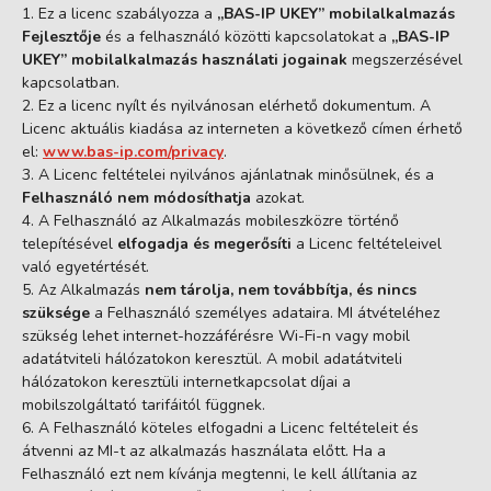
Ez a licenc szabályozza a
„BAS-IP UKEY” mobilalkalmazás
Fejlesztője
és a felhasználó közötti kapcsolatokat a
„BAS-IP
UKEY” mobilalkalmazás használati jogainak
megszerzésével
kapcsolatban.
Ez a licenc nyílt és nyilvánosan elérhető dokumentum. A
Licenc aktuális kiadása az interneten a következő címen érhető
el:
www.bas-ip.com/privacy
.
A Licenc feltételei nyilvános ajánlatnak minősülnek, és a
Felhasználó nem módosíthatja
azokat.
A Felhasználó az Alkalmazás mobileszközre történő
telepítésével
elfogadja és megerősíti
a Licenc feltételeivel
való egyetértését.
Az Alkalmazás
nem tárolja, nem továbbítja, és nincs
szüksége
a Felhasználó személyes adataira. MI átvételéhez
szükség lehet internet-hozzáférésre Wi-Fi-n vagy mobil
adatátviteli hálózatokon keresztül. A mobil adatátviteli
hálózatokon keresztüli internetkapcsolat díjai a
mobilszolgáltató tarifáitól függnek.
A Felhasználó köteles elfogadni a Licenc feltételeit és
átvenni az MI-t az alkalmazás használata előtt. Ha a
Felhasználó ezt nem kívánja megtenni, le kell állítania az