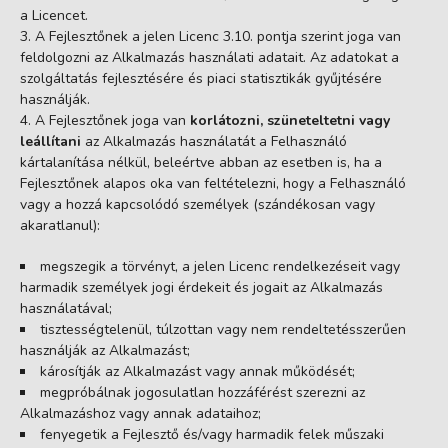
a Licencet.
A Fejlesztőnek a jelen Licenc 3.10. pontja szerint joga van
feldolgozni az Alkalmazás használati adatait. Az adatokat a
szolgáltatás fejlesztésére és piaci statisztikák gyűjtésére
használják.
A Fejlesztőnek joga van
korlátozni, szüneteltetni vagy
leállítani
az Alkalmazás használatát a Felhasználó
kártalanítása nélkül, beleértve abban az esetben is, ha a
Fejlesztőnek alapos oka van feltételezni, hogy a Felhasználó
vagy a hozzá kapcsolódó személyek (szándékosan vagy
akaratlanul):
megszegik a törvényt, a jelen Licenc rendelkezéseit vagy
harmadik személyek jogi érdekeit és jogait az Alkalmazás
használatával;
tisztességtelenül, túlzottan vagy nem rendeltetésszerűen
használják az Alkalmazást;
károsítják az Alkalmazást vagy annak működését;
megpróbálnak jogosulatlan hozzáférést szerezni az
Alkalmazáshoz vagy annak adataihoz;
fenyegetik a Fejlesztő és/vagy harmadik felek műszaki