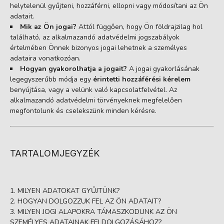
helytelenül gyűjteni, hozzáférni, ellopni vagy módosítani az Ön
adatait.
Mik az Ön jogai?
Attól függően, hogy Ön földrajzilag hol
található, az alkalmazandó adatvédelmi jogszabályok
értelmében Önnek bizonyos jogai lehetnek a személyes
adataira vonatkozóan.
Hogyan gyakorolhatja a jogait?
A jogai gyakorlásának
legegyszerűbb módja egy
érintetti hozzáférési kérelem
benyújtása, vagy a velünk való kapcsolatfelvétel. Az
alkalmazandó adatvédelmi törvényeknek megfelelően
megfontolunk és cselekszünk minden kérésre.
TARTALOMJEGYZÉK
MILYEN ADATOKAT GYŰJTÜNK?
HOGYAN DOLGOZZUK FEL AZ ÖN ADATAIT?
MILYEN JOGI ALAPOKRA TÁMASZKODUNK AZ ÖN
SZEMÉLYES ADATAINAK FELDOLGOZÁSÁHOZ?