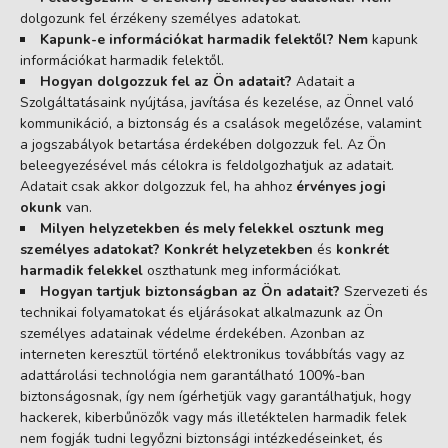
dolgozunk fel érzékeny személyes adatokat.
Kapunk-e információkat harmadik felektől?
Nem
kapunk
információkat harmadik felektől.
Hogyan dolgozzuk fel az Ön adatait?
Adatait a
Szolgáltatásaink nyújtása, javítása és kezelése, az Önnel való
kommunikáció, a biztonság és a csalások megelőzése, valamint
a jogszabályok betartása érdekében dolgozzuk fel. Az Ön
beleegyezésével más célokra is feldolgozhatjuk az adatait.
Adatait csak akkor dolgozzuk fel, ha ahhoz
érvényes jogi
okunk
van.
Milyen helyzetekben és mely felekkel osztunk meg
személyes adatokat?
Konkrét helyzetekben
és
konkrét
harmadik felekkel
oszthatunk meg információkat.
Hogyan tartjuk biztonságban az Ön adatait?
Szervezeti és
technikai folyamatokat és eljárásokat alkalmazunk az Ön
személyes adatainak védelme érdekében. Azonban az
interneten keresztül történő elektronikus továbbítás vagy az
adattárolási technológia nem garantálható 100%-ban
biztonságosnak, így nem ígérhetjük vagy garantálhatjuk, hogy
hackerek, kiberbűnözők vagy más illetéktelen harmadik felek
nem fogják tudni legyőzni biztonsági intézkedéseinket, és