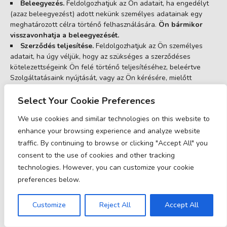
Beleegyezés.
Feldolgozhatjuk az Ön adatait, ha engedélyt
(azaz beleegyezést) adott nekünk személyes adatainak egy
meghatározott célra történő felhasználására.
Ön bármikor
visszavonhatja a beleegyezését.
Szerződés teljesítése.
Feldolgozhatjuk az Ön személyes
adatait, ha úgy véljük, hogy az szükséges a szerződéses
kötelezettségeink Ön felé történő teljesítéséhez, beleértve
Szolgáltatásaink nyújtását, vagy az Ön kérésére, mielőtt
szerződést kötne velünk.
Jogi kötelezettségek.
Feldolgozhatjuk az Ön adatait, ha úgy
Select Your Cookie Preferences
véljük, hogy az szükséges a jogi kötelezettségeink
We use cookies and similar technologies on this website to
teljesítéséhez, például együttműködéshez egy bűnüldöző
enhance your browsing experience and analyze website
szervvel vagy szabályozó ügynökséggel, jogi jogaink
gyakorlásához vagy védelméhez, vagy az Ön adatainak
traffic. By continuing to browse or clicking "Accept All" you
bizonyítékként való nyilvánosságra hozásához olyan peres
consent to the use of cookies and other tracking
eljárásban, amelyben részt veszünk.
technologies. However, you can customize your cookie
Létfontosságú érdekek.
Feldolgozhatjuk az Ön adatait, ha
preferences below.
úgy véljük, hogy az szükséges az Ön létfontosságú érdekeinek
vagy egy harmadik fél létfontosságú érdekeinek védelméhez,
Customize
Reject All
Accept All
például olyan helyzetekben, amelyek potenciális veszélyt
jelentenek bármely személy biztonságára.