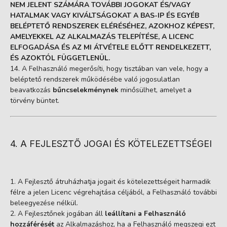
NEM JELENT SZÁMÁRA TOVÁBBI JOGOKAT ÉS/VAGY
HATALMAK VAGY KIVÁLTSÁGOKAT A BAS-IP ÉS EGYÉB
BELÉPTETŐ RENDSZEREK ELÉRÉSÉHEZ, AZOKHOZ KÉPEST,
AMELYEKKEL AZ ALKALMAZÁS TELEPÍTÉSE, A LICENC
ELFOGADÁSA ÉS AZ MI ÁTVÉTELE ELŐTT RENDELKEZETT,
ÉS AZOKTÓL FÜGGETLENÜL.
A Felhasználó megerősíti, hogy tisztában van vele, hogy a
beléptető rendszerek működésébe való jogosulatlan
beavatkozás
bűncselekménynek
minősülhet, amelyet a
törvény büntet.
4. A FEJLESZTŐ JOGAI ÉS KÖTELEZETTSÉGEI
A Fejlesztő átruházhatja jogait és kötelezettségeit harmadik
félre a jelen Licenc végrehajtása céljából, a Felhasználó további
beleegyezése nélkül.
A Fejlesztőnek jogában áll
leállítani a Felhasználó
hozzáférését
az Alkalmazáshoz, ha a Felhasználó megszegi ezt