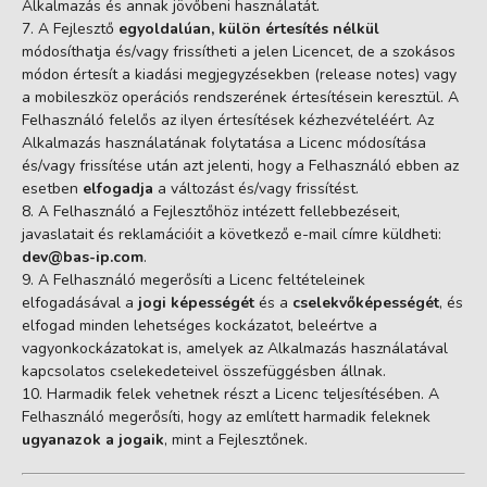
Alkalmazás és annak jövőbeni használatát.
A Fejlesztő
egyoldalúan, külön értesítés nélkül
módosíthatja és/vagy frissítheti a jelen Licencet, de a szokásos
módon értesít a kiadási megjegyzésekben (release notes) vagy
a mobileszköz operációs rendszerének értesítésein keresztül. A
Felhasználó felelős az ilyen értesítések kézhezvételéért. Az
Alkalmazás használatának folytatása a Licenc módosítása
és/vagy frissítése után azt jelenti, hogy a Felhasználó ebben az
esetben
elfogadja
a változást és/vagy frissítést.
A Felhasználó a Fejlesztőhöz intézett fellebbezéseit,
javaslatait és reklamációit a következő e-mail címre küldheti:
dev@bas-ip.com
.
A Felhasználó megerősíti a Licenc feltételeinek
elfogadásával a
jogi képességét
és a
cselekvőképességét
, és
elfogad minden lehetséges kockázatot, beleértve a
vagyonkockázatokat is, amelyek az Alkalmazás használatával
kapcsolatos cselekedeteivel összefüggésben állnak.
Harmadik felek vehetnek részt a Licenc teljesítésében. A
Felhasználó megerősíti, hogy az említett harmadik feleknek
ugyanazok a jogaik
, mint a Fejlesztőnek.