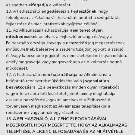
az esetben
elfogadja
a változást.
A Felhasználó
engedélyezi a Fejlesztőnek
, hogy
feldolgozza az Alkalmazás használati adatait a szolgáltatás
fejlesztése és piaci statisztikák gyűjtése céljából.
Az Alkalmazás Felhasználója
nem tehet olyan
intézkedéseket
, amelyek a Fejlesztő országa és/vagy a
Felhasználó országa és/vagy a nemzetközi jog megsértésének
minősülhetnek, beleértve a szellemi tulajdonjogokat, a szerzői
és/vagy kapcsolódó jogokat, és nem cselekedhet olyan módon,
amely megzavarja vagy megzavarhatja az Alkalmazás normál
működését.
A Felhasználó
nem használhatja
az Alkalmazást a
beléptető rendszerek működésébe való
jogosulatlan
beavatkozásra
. Ez a beavatkozás minden olyan interakciót
vagy interakcióra tett kísérletet jelent, amely meghaladja
azokat a hozzáférési jogokat, amelyeket a Felhasználó
törvényesen megkapott az Alkalmazás telepítésekor a
rendszerhez vagy annak egy részéhez.
A FELHASZNÁLÓ, A LICENC ELFOGADÁSÁVAL
MEGERŐSÍTI, HOGY MEGÉRTETTE, HOGY AZ ALKALMAZÁS
TELEPÍTÉSE, A LICENC ELFOGADÁSA ÉS AZ MI ÁTVÉTELE