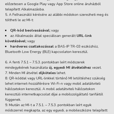
előzetesen a Google Play vagy App Store online áruházból
telepített Alkalmazásba.
A Felhasználó kérésére az alábbi módokon szerezheti meg és
töltheti le az MI-t:
QR-kód beolvasásával;
vagy
az Alkalmazás által speciálisan generált
URL-link
követésével;
vagy
hardveres csatlakozással
a BAS-IP TR-03 eszközhöz,
Bluetooth Low Energy (BLE) kapcsolaton keresztül.
A fenti 7.5.1 – 7.5.3. pontokban leírt módszerek
mindegyikének használata
új, egyedi MI átvételéhez
vezet.
Minden MI átvétel
díjköteles
lehet.
QR-kóddal vagy URL-linkkel történő MI letöltéshez szükség
lehet internet-hozzáférésre Wi-Fi-n vagy mobil adatátviteli
hálózatokon keresztül. A mobil adatátviteli hálózatokon
keresztüli internetkapcsolat díjai a mobilszolgáltató tarifáitól
függenek.
Miután az MI-t a 7.5.1. – 7.5.3. pontokban leírt egyik
módszerrel megkapta, az egy egyedi, a mobileszközre telepített