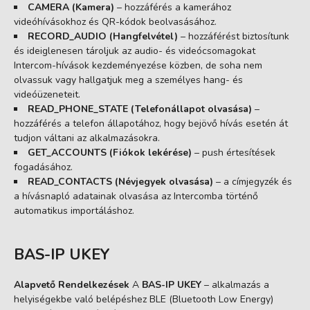
CAMERA (Kamera)
– hozzáférés a kamerához
videóhívásokhoz és QR-kódok beolvasásához.
RECORD_AUDIO (Hangfelvétel)
– hozzáférést biztosítunk
és ideiglenesen tároljuk az audio- és videócsomagokat
Intercom-hívások kezdeményezése közben, de soha nem
olvassuk vagy hallgatjuk meg a személyes hang- és
videóüzeneteit.
READ_PHONE_STATE (Telefonállapot olvasása)
–
hozzáférés a telefon állapotához, hogy bejövő hívás esetén át
tudjon váltani az alkalmazásokra.
GET_ACCOUNTS (Fiókok lekérése)
– push értesítések
fogadásához.
READ_CONTACTS (Névjegyek olvasása)
– a címjegyzék és
a hívásnapló adatainak olvasása az Intercomba történő
automatikus importáláshoz.
BAS-IP UKEY
Alapvető Rendelkezések
A
BAS-IP UKEY
– alkalmazás a
helyiségekbe való belépéshez BLE (Bluetooth Low Energy)