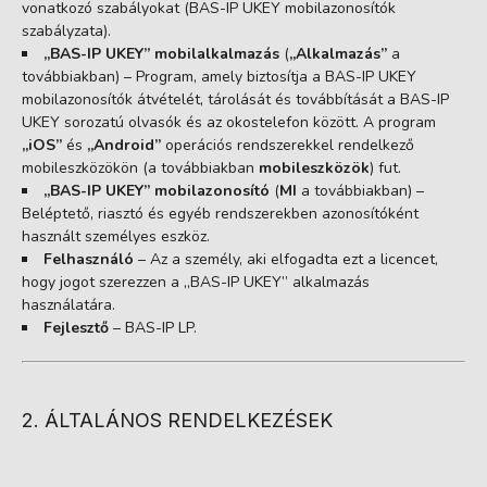
vonatkozó szabályokat (BAS-IP UKEY mobilazonosítók
szabályzata).
„BAS-IP UKEY” mobilalkalmazás
(
„Alkalmazás”
a
továbbiakban) – Program, amely biztosítja a BAS-IP UKEY
mobilazonosítók átvételét, tárolását és továbbítását a BAS-IP
UKEY sorozatú olvasók és az okostelefon között. A program
„iOS”
és
„Android”
operációs rendszerekkel rendelkező
mobileszközökön (a továbbiakban
mobileszközök
) fut.
„BAS-IP UKEY” mobilazonosító
(
MI
a továbbiakban) –
Beléptető, riasztó és egyéb rendszerekben azonosítóként
használt személyes eszköz.
Felhasználó
– Az a személy, aki elfogadta ezt a licencet,
hogy jogot szerezzen a „BAS-IP UKEY” alkalmazás
használatára.
Fejlesztő
– BAS-IP LP.
2. ÁLTALÁNOS RENDELKEZÉSEK