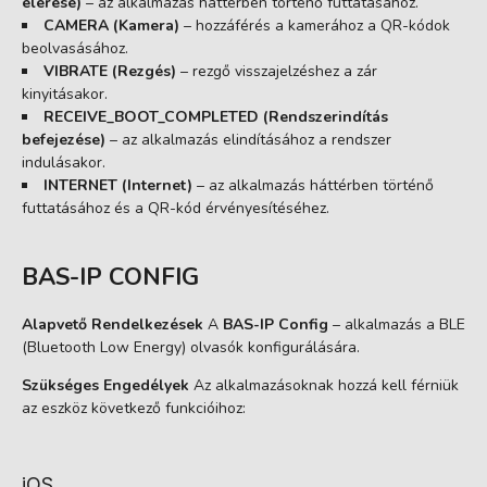
elérése)
– az alkalmazás háttérben történő futtatásához.
CAMERA (Kamera)
– hozzáférés a kamerához a QR-kódok
beolvasásához.
VIBRATE (Rezgés)
– rezgő visszajelzéshez a zár
kinyitásakor.
RECEIVE_BOOT_COMPLETED (Rendszerindítás
befejezése)
– az alkalmazás elindításához a rendszer
indulásakor.
INTERNET (Internet)
– az alkalmazás háttérben történő
futtatásához és a QR-kód érvényesítéséhez.
BAS-IP CONFIG
Alapvető Rendelkezések
A
BAS-IP Config
– alkalmazás a BLE
(Bluetooth Low Energy) olvasók konfigurálására.
Szükséges Engedélyek
Az alkalmazásoknak hozzá kell férniük
az eszköz következő funkcióihoz:
iOS