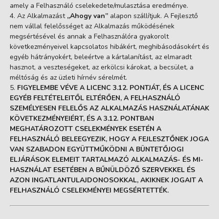
amely a Felhasználó cselekedete/mulasztása eredménye.
Az Alkalmazást
„Ahogy van”
alapon szállítjuk. A Fejlesztő
nem vállal felelősséget az Alkalmazás működésének
megsértésével és annak a Felhasználóra gyakorolt
következményeivel kapcsolatos hibákért, meghibásodásokért és
egyéb hátrányokért, beleértve a kártalanítást, az elmaradt
hasznot, a veszteségeket, az erkölcsi károkat, a becsület, a
méltóság és az üzleti hírnév sérelmét.
FIGYELEMBE VÉVE A LICENC 3.12. PONTJÁT, ÉS A LICENC
EGYÉB FELTÉTELEITŐL ELTÉRŐEN, A FELHASZNÁLÓ
SZEMÉLYESEN FELELŐS AZ ALKALMAZÁS HASZNÁLATÁNAK
KÖVETKEZMÉNYEIÉRT, ÉS A 3.12. PONTBAN
MEGHATÁROZOTT CSELEKMÉNYEK ESETÉN A
FELHASZNÁLÓ BELEEGYEZIK, HOGY A FEJLESZTŐNEK JOGA
VAN SZABADON EGYÜTTMŰKÖDNI A BÜNTETŐJOGI
ELJÁRÁSOK ELEMEIT TARTALMAZÓ ALKALMAZÁS- ÉS MI-
HASZNÁLAT ESETÉBEN A BŰNÜLDÖZŐ SZERVEKKEL ÉS
AZON INGATLANTULAJDONOSOKKAL, AKIKNEK JOGAIT A
FELHASZNÁLÓ CSELEKMÉNYEI MEGSÉRTETTÉK.