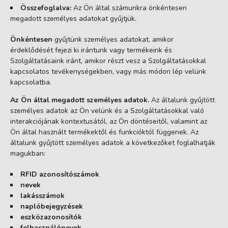
Összefoglalva:
Az Ön által számunkra önkéntesen
megadott személyes adatokat gyűjtjük.
Önkéntesen
gyűjtünk személyes adatokat, amikor
érdeklődését fejezi ki irántunk vagy termékeink és
Szolgáltatásaink iránt, amikor részt vesz a Szolgáltatásokkal
kapcsolatos tevékenységekben, vagy más módon lép velünk
kapcsolatba.
Az Ön által megadott személyes adatok.
Az általunk gyűjtött
személyes adatok az Ön velünk és a Szolgáltatásokkal való
interakciójának kontextusától, az Ön döntéseitől, valamint az
Ön által használt termékektől és funkcióktól függenek. Az
általunk gyűjtött személyes adatok a következőket foglalhatják
magukban:
RFID azonosítószámok
nevek
lakásszámok
naplóbejegyzések
eszközazonosítók
felhasználónevek