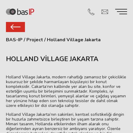
BAS-IP
/
Project
/
Holland Village Jakarta
HOLLAND VILLAGE JAKARTA
Holland Village Jakarta, modern rahatlığı zamansız bir çekicilikle
kusursuz bir şekilde harmanlayan büyüleyici bir konut
kompleksidir. Cakarta’nın kalbinde yer alan bu site, konfor ve
estetiğin uyumlu bir birleşimini sunmaktadır. Kompleks, iyi
tasarlanmış konut birimleri, yemyeşil alanlar ve çağdaş yaşamın
her yönüne hitap eden son teknoloji tesisler de dahil olmak
üzere etkileyici bir dizi olanağa sahiptir.
Holland Village Jakarta’nın sakinleri, kentsel sofistikeliği dingin
bir huzurla zahmetsizce birleştiren bir yaşam tarzına sahiptir.
Mimari tasarım, Hollanda etkilerinden ilham alarak onu
diğerlerinden ayıran benzersiz bir ambiyans yaratıyor. Özenle