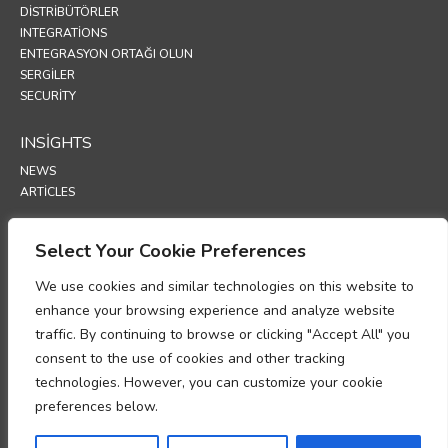
DISTRIBÜTÖRLER
INTEGRATIONS
ENTEGRASYON ORTAĞI OLUN
SERGİLER
SECURITY
INSIGHTS
NEWS
ARTICLES
SUPPORT
Select Your Cookie Preferences
TECHNICAL PORTAL
We use cookies and similar technologies on this website to
enhance your browsing experience and analyze website
POLICIES
traffic. By continuing to browse or clicking "Accept All" you
GİZLİLİK POLİTİKASI
consent to the use of cookies and other tracking
INFORMASJONSKAPSLER
technologies. However, you can customize your cookie
KİŞİSEL VERİ İŞLEME UYUM MEMORANDUMU
VERİ İŞLEME EKİ
preferences below.
UP