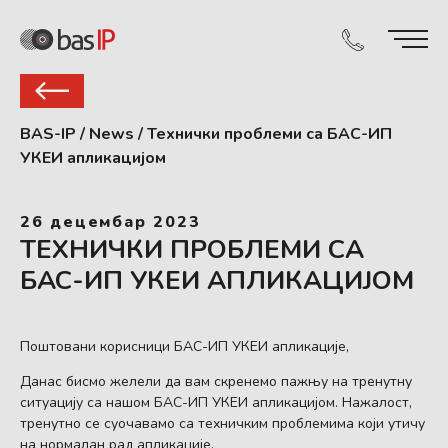
BAS-IP
/
News
/
Технички проблеми са БАС-ИП
УКЕИ апликацијом
26 децембар 2023
ТЕХНИЧКИ ПРОБЛЕМИ СА
БАС-ИП УКЕИ АПЛИКАЦИЈОМ
Поштовани корисници БАС-ИП УКЕИ апликације,
Данас бисмо желели да вам скренемо пажњу на тренутну
ситуацију са нашом БАС-ИП УКЕИ апликацијом. Нажалост,
тренутно се суочавамо са техничким проблемима који утичу
на нормалан рад апликације.