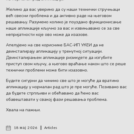
Желимо да вас уверимо да су наши технички стручњаци
већ свесни проблема и да активно раде на његовом
решавању. Разумемо колико је поуздано функционисање
наше апликације кључно за вас и извињавамо се за све
непријатности које ово може да изазове.
Апелујемо на све кориснике БАС-ИП УКЕИ да не
деинсталирају апликацију у тренутној ситуацији.
Деинсталирањем апликације ризикујете да изгубите
приступ свом кључу, а његово враћање након што се реше
технички проблеми може бити изазовно.
Будите сигурни да чинимо све што је могуће да вратимо
апликацију у нормалан рад што је пре могуће. Позивамо вас
да будете стрпљиви и обећавамо да ћемо вас
обавештавати у свакој фази решавања проблема.
Хвала на пажњи.
18 мај 2026
Articles