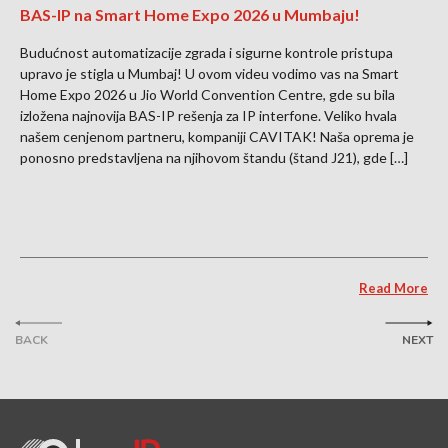
BAS-IP na Smart Home Expo 2026 u Mumbaju!
Budućnost automatizacije zgrada i sigurne kontrole pristupa
upravo je stigla u Mumbaj! U ovom videu vodimo vas na Smart
Home Expo 2026 u Jio World Convention Centre, gde su bila
izložena najnovija BAS-IP rešenja za IP interfone. Veliko hvala
našem cenjenom partneru, kompaniji CAVITAK! Naša oprema je
ponosno predstavljena na njihovom štandu (štand J21), gde […]
Read More
BACK
NEXT