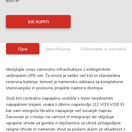
BAS-IP
KJE KUPITI
Opis
Specifikacije
Dokumenti in navodila
Izboljšajte svojo varnostno infrastrukturo z inteligentnim
večlinijskim UPS-om. Ta enota je veliko več kot le standardna
rezervna baterija, temveč je namensko izdelana za kompleksne
stanovanjske in poslovne projekte nadzora dostopa.
Služi kot centralno napajalno vozlišče s tremi neodvisnimi
napajalnimi linijami, vsaka z izbirno napetostjo (12 V/15 V/18 V),
kar vam omogoča hkratno napajanje več zunanjih naprav.
Zasnovan je z mislijo na varnost in integracijo ter vključuje
vgrajene vhode za gumbe in ključavnice za izhod, prilagodljive
relejne izhode in namenski vhod za požarni alarm za skladnost z