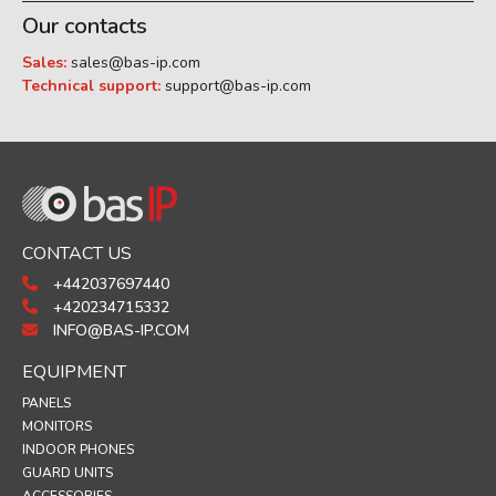
Our contacts
Sales:
sales@bas-ip.com
Technical support:
support@bas-ip.com
CONTACT US
+442037697440
+420234715332
INFO@BAS-IP.COM
EQUIPMENT
PANELS
MONITORS
INDOOR PHONES
GUARD UNITS
ACCESSORIES