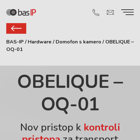
BAS-IP
/
Hardware
/
Domofon s kamero
/
OBELIQUE –
OQ-01
OBELIQUE –
OQ-01
Nov pristop k
kontroli
pristopa
za transport