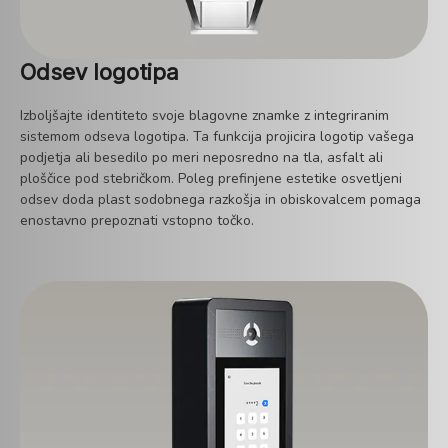
Odsev logotipa
Izboljšajte identiteto svoje blagovne znamke z integriranim
sistemom odseva logotipa. Ta funkcija projicira logotip vašega
podjetja ali besedilo po meri neposredno na tla, asfalt ali
ploščice pod stebričkom. Poleg prefinjene estetike osvetljeni
odsev doda plast sodobnega razkošja in obiskovalcem pomaga
enostavno prepoznati vstopno točko.