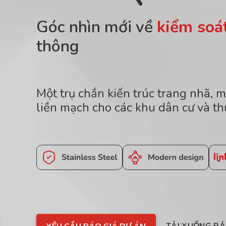
Góc nhìn mới về
kiểm soát
thông
Một trụ chắn kiến ​​trúc trang nhã,
liền mạch cho các khu dân cư và th
TẢI XUỐNG BẢ