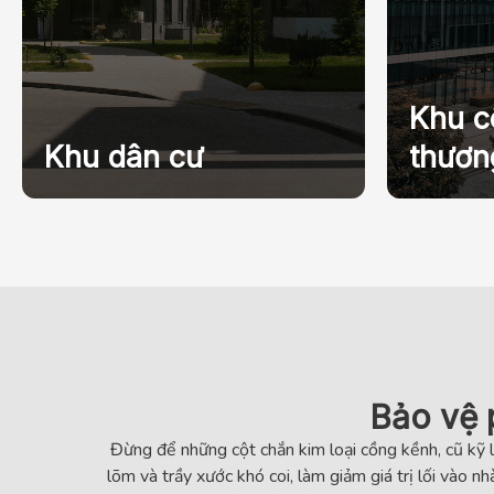
Khu c
Khu dân cư
thươn
Bảo vệ p
Đừng để những cột chắn kim loại cồng kềnh, cũ kỹ 
lõm và trầy xước khó coi, làm giảm giá trị lối vào n