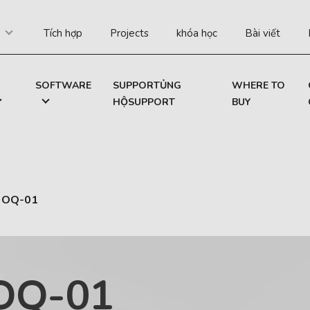
Tích hợp
Projects
khóa học
Bài viết
SOFTWARE
SUPPORTỦNG
WHERE TO
HỘSUPPORT
BUY
 OQ-01
OQ-01