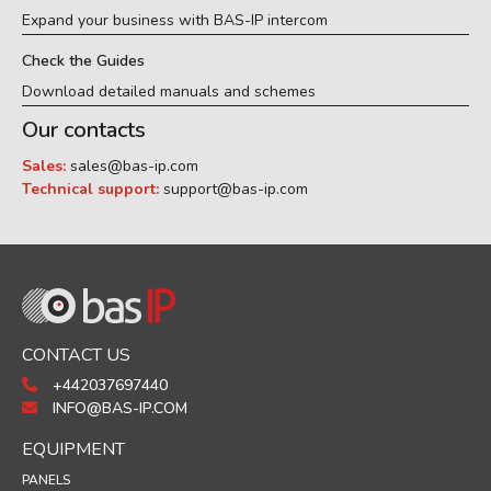
Expand your business with BAS-IP intercom
Check the Guides
Download detailed manuals and schemes
Our contacts
Sales:
sales@bas-ip.com
Technical support:
support@bas-ip.com
CONTACT US
+442037697440
INFO@BAS-IP.COM
EQUIPMENT
PANELS