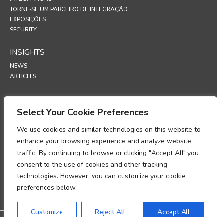
TORNE-SE UM PARCEIRO DE INTEGRAÇÃO
EXPOSIÇÕES
SECURITY
INSIGHTS
NEWS
ARTICLES
SUPPORT
Select Your Cookie Preferences
TECHNICAL PORTAL
We use cookies and similar technologies on this website to
POLICIES
enhance your browsing experience and analyze website
POLÍTICA DE PRIVACIDADE
traffic. By continuing to browse or clicking "Accept All" you
POLÍTICA DE COOKIES
consent to the use of cookies and other tracking
MEMORANDO SOBRE A CONFORMIDADE NO TRATAMENTO DE
technologies. However, you can customize your cookie
DADOS PESSOAIS
preferences below.
ADENDA DE PROCESSAMENTO DE DADOS
UP
Customize
Reject All
Accept All