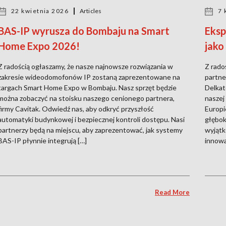
22 kwietnia 2026
Articles
7 
BAS-IP wyrusza do Bombaju na Smart
Eksp
Home Expo 2026!
jako
Z radością ogłaszamy, że nasze najnowsze rozwiązania w
Z rado
zakresie wideodomofonów IP zostaną zaprezentowane na
partne
targach Smart Home Expo w Bombaju. Nasz sprzęt będzie
Delkat
można zobaczyć na stoisku naszego cenionego partnera,
naszej
firmy Cavitak. Odwiedź nas, aby odkryć przyszłość
Europi
automatyki budynkowej i bezpiecznej kontroli dostępu. Nasi
głębok
partnerzy będą na miejscu, aby zaprezentować, jak systemy
wyjątk
BAS-IP płynnie integrują […]
innowa
Read More