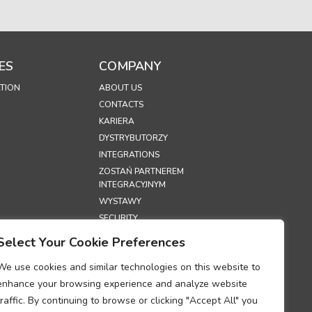
ES
COMPANY
TION
ABOUT US
CONTACTS
KARIERA
DYSTRYBUTORZY
INTEGRATIONS
ZOSTAŃ PARTNEREM
INTEGRACYJNYM
WYSTAWY
SECURITY
Select Your Cookie Preferences
S
We use cookies and similar technologies on this website to
PRYWATNOŚCI
enhance your browsing experience and analyze website
PLIKÓW COOKIE
traffic. By continuing to browse or clicking "Accept All" you
UM DOTYCZĄCE