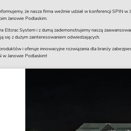
 informujemy, że nasza firma weźmie udział w konferencji SPIN 
pim Janowie Podlaskim.
era Eltcrac System i z dumą zademonstrujemy naszą zaawansowan
ją się z dużym zainteresowaniem odwiedzających.
produktów i oferuje innowacyjne rozwiązania dla branży zabezpi
N w Janowie Podlaskim!