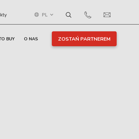
PL
kty
ZOSTAŃ PARTNEREM
TO BUY
O NAS