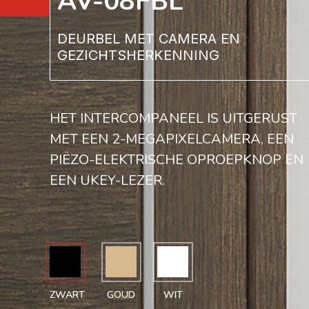
AV-08FBL
DEURBEL MET CAMERA EN
GEZICHTSHERKENNING
HET INTERCOMPANEEL IS UITGERUST
MET EEN 2-MEGAPIXELCAMERA, EEN
PIËZO-ELEKTRISCHE OPROEPKNOP EN
EEN UKEY-LEZER.
ZWART
GOUD
WIT