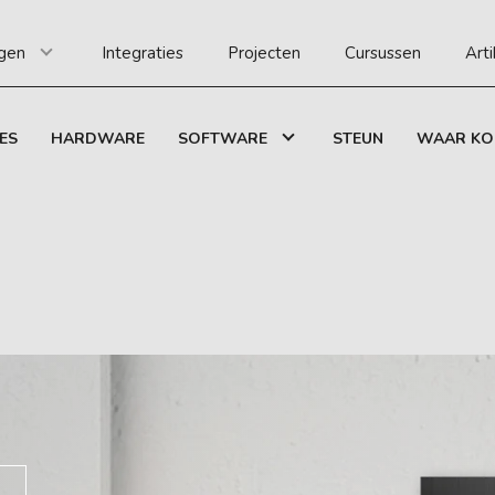
gen
Integraties
Projecten
Cursussen
Art
ES
HARDWARE
SOFTWARE
STEUN
WAAR KO