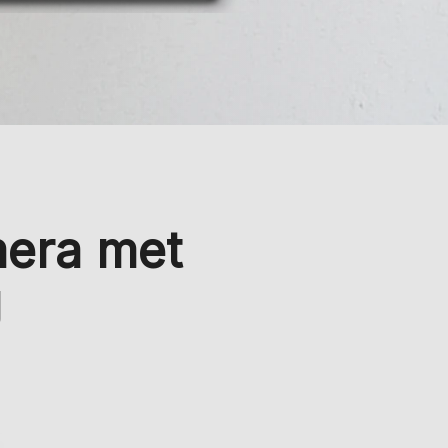
mera met
g